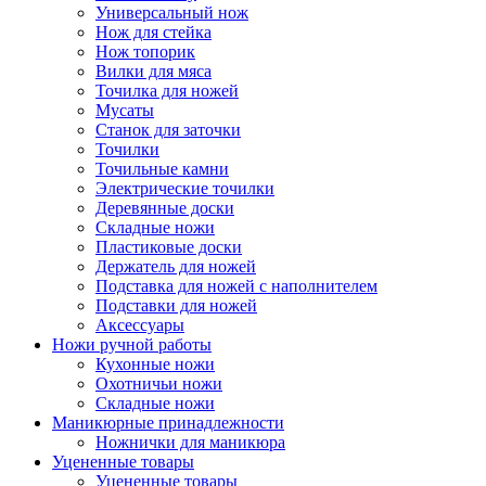
Универсальный нож
Нож для стейка
Нож топорик
Вилки для мяса
Точилка для ножей
Мусаты
Станок для заточки
Точилки
Точильные камни
Электрические точилки
Деревянные доски
Складные ножи
Пластиковые доски
Держатель для ножей
Подставка для ножей с наполнителем
Подставки для ножей
Аксессуары
Ножи ручной работы
Кухонные ножи
Охотничьи ножи
Складные ножи
Маникюрные принадлежности
Ножнички для маникюра
Уцененные товары
Уцененные товары