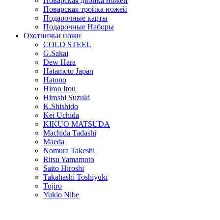
Поварская двойка ножей
Поварская тройка ножей
Подарочные карты
Подарочные Наборы
Охотничьи ножи
COLD STEEL
G.Sakai
Dew Hara
Hatamoto Japan
Hatono
Hiroo Itou
Hiroshi Suzuki
K.Shishido
Kei Uchida
KIKUO MATSUDA
Machida Tadashi
Maeda
Nomura Takeshi
Ritsu Yamamoto
Saito Hiroshi
Takahashi Toshiyuki
Tojiro
Yukio Nibe