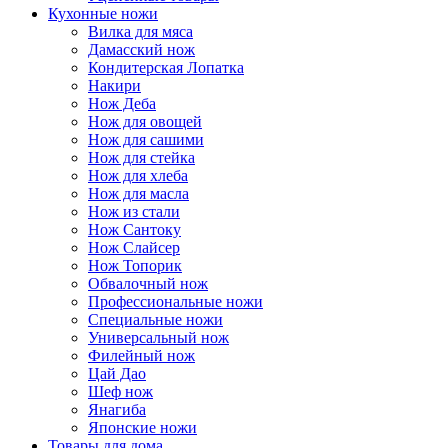
Кухонные ножи
Вилка для мяса
Дамасский нож
Кондитерская Лопатка
Накири
Нож Деба
Нож для овощей
Нож для сашими
Нож для стейка
Нож для хлеба
Нож для масла
Нож из стали
Нож Сантоку
Нож Слайсер
Нож Топорик
Обвалочный нож
Профессиональные ножи
Специальные ножи
Универсальный нож
Филейный нож
Цай Дао
Шеф нож
Янагиба
Японские ножи
Товары для дома