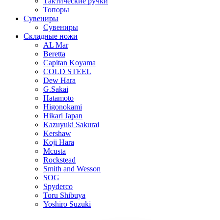
Тактические ручки
Топоры
Сувениры
Сувениры
Складные ножи
AL Mar
Beretta
Capitan Koyama
COLD STEEL
Dew Hara
G.Sakai
Hatamoto
Higonokami
Hikari Japan
Kazuyuki Sakurai
Kershaw
Koji Hara
Mcusta
Rockstead
Smith and Wesson
SOG
Spyderco
Toru Shibuya
Yoshiro Suzuki