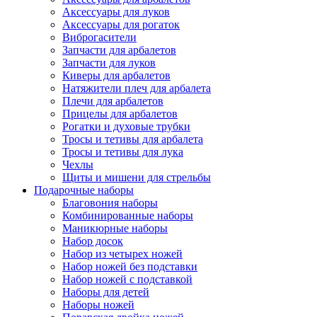
Аксессуары для луков
Аксессуары для рогаток
Виброгасители
Запчасти для арбалетов
Запчасти для луков
Киверы для арбалетов
Натяжители плеч для арбалета
Плечи для арбалетов
Прицелы для арбалетов
Рогатки и духовые трубки
Тросы и тетивы для арбалета
Тросы и тетивы для лука
Чехлы
Щиты и мишени для стрельбы
Подарочные наборы
Благовония наборы
Комбинированные наборы
Маникюрные наборы
Набор досок
Набор из четырех ножей
Набор ножей без подставки
Набор ножей с подставкой
Наборы для детей
Наборы ножей