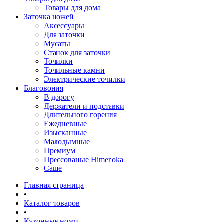
Товары для дома
Заточка ножей
Аксессуары
Для заточки
Мусаты
Станок для заточки
Точилки
Точильные камни
Электрические точилки
Благовония
В дорогу
Держатели и подставки
Длительного горения
Ежедневные
Изысканные
Малодымные
Премиум
Прессованые Himenoka
Саше
Главная страница
•
Каталог товаров
•
Кухонные ножи