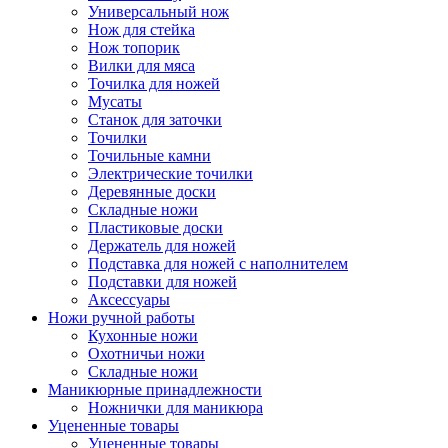
Универсальный нож
Нож для стейка
Нож топорик
Вилки для мяса
Точилка для ножей
Мусаты
Станок для заточки
Точилки
Точильные камни
Электрические точилки
Деревянные доски
Складные ножи
Пластиковые доски
Держатель для ножей
Подставка для ножей с наполнителем
Подставки для ножей
Аксессуары
Ножи ручной работы
Кухонные ножи
Охотничьи ножи
Складные ножи
Маникюрные принадлежности
Ножнички для маникюра
Уцененные товары
Уцененные товары