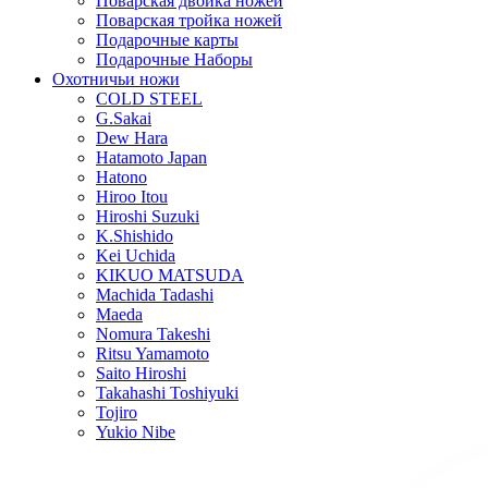
Поварская двойка ножей
Поварская тройка ножей
Подарочные карты
Подарочные Наборы
Охотничьи ножи
COLD STEEL
G.Sakai
Dew Hara
Hatamoto Japan
Hatono
Hiroo Itou
Hiroshi Suzuki
K.Shishido
Kei Uchida
KIKUO MATSUDA
Machida Tadashi
Maeda
Nomura Takeshi
Ritsu Yamamoto
Saito Hiroshi
Takahashi Toshiyuki
Tojiro
Yukio Nibe