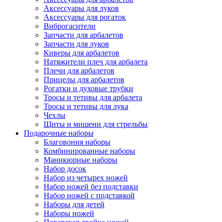
Аксессуары для луков
Аксессуары для рогаток
Виброгасители
Запчасти для арбалетов
Запчасти для луков
Киверы для арбалетов
Натяжители плеч для арбалета
Плечи для арбалетов
Прицелы для арбалетов
Рогатки и духовые трубки
Тросы и тетивы для арбалета
Тросы и тетивы для лука
Чехлы
Щиты и мишени для стрельбы
Подарочные наборы
Благовония наборы
Комбинированные наборы
Маникюрные наборы
Набор досок
Набор из четырех ножей
Набор ножей без подставки
Набор ножей с подставкой
Наборы для детей
Наборы ножей