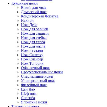
Кухонные ножи
Вилка для мяса
Дамасский нож
Кондитерская Лопатка
Накири
Нож Деба
Нож для овощей
Нож для сашими
Нож для стейка
Нож для хлеба
Нож для масла
Нож из стали
Нож Сантоку
Нож Слайсер
Нож Топорик
Обвалочный нож
Профессиональные ножи
Специальные ножи
Универсальный нож
Филейный нож
Цай Дао
Шеф нож
Янагиба
Японские ножи
Товары для дома