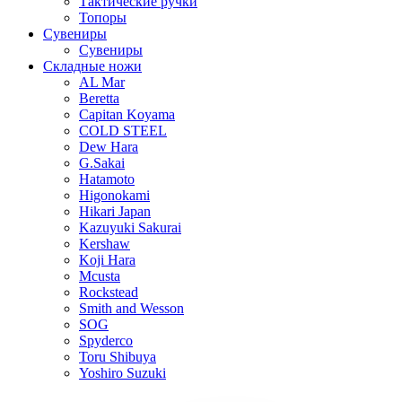
Тактические ручки
Топоры
Сувениры
Сувениры
Складные ножи
AL Mar
Beretta
Capitan Koyama
COLD STEEL
Dew Hara
G.Sakai
Hatamoto
Higonokami
Hikari Japan
Kazuyuki Sakurai
Kershaw
Koji Hara
Mcusta
Rockstead
Smith and Wesson
SOG
Spyderco
Toru Shibuya
Yoshiro Suzuki