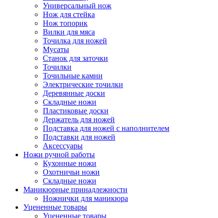
Универсальный нож
Нож для стейка
Нож топорик
Вилки для мяса
Точилка для ножей
Мусаты
Станок для заточки
Точилки
Точильные камни
Электрические точилки
Деревянные доски
Складные ножи
Пластиковые доски
Держатель для ножей
Подставка для ножей с наполнителем
Подставки для ножей
Аксессуары
Ножи ручной работы
Кухонные ножи
Охотничьи ножи
Складные ножи
Маникюрные принадлежности
Ножнички для маникюра
Уцененные товары
Уцененные товары