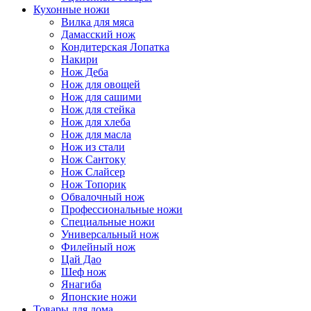
Кухонные ножи
Вилка для мяса
Дамасский нож
Кондитерская Лопатка
Накири
Нож Деба
Нож для овощей
Нож для сашими
Нож для стейка
Нож для хлеба
Нож для масла
Нож из стали
Нож Сантоку
Нож Слайсер
Нож Топорик
Обвалочный нож
Профессиональные ножи
Специальные ножи
Универсальный нож
Филейный нож
Цай Дао
Шеф нож
Янагиба
Японские ножи
Товары для дома