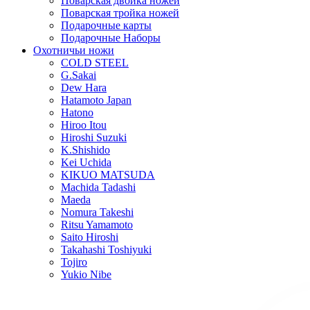
Поварская двойка ножей
Поварская тройка ножей
Подарочные карты
Подарочные Наборы
Охотничьи ножи
COLD STEEL
G.Sakai
Dew Hara
Hatamoto Japan
Hatono
Hiroo Itou
Hiroshi Suzuki
K.Shishido
Kei Uchida
KIKUO MATSUDA
Machida Tadashi
Maeda
Nomura Takeshi
Ritsu Yamamoto
Saito Hiroshi
Takahashi Toshiyuki
Tojiro
Yukio Nibe