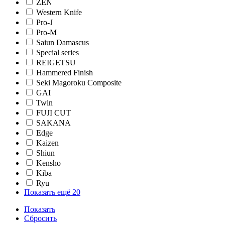
ZEN
Western Knife
Pro-J
Pro-M
Saiun Damascus
Special series
REIGETSU
Hammered Finish
Seki Magoroku Composite
GAI
Twin
FUJI CUT
SAKANA
Edge
Kaizen
Shiun
Kensho
Kiba
Ryu
Показать ещё 20
Показать
Сбросить