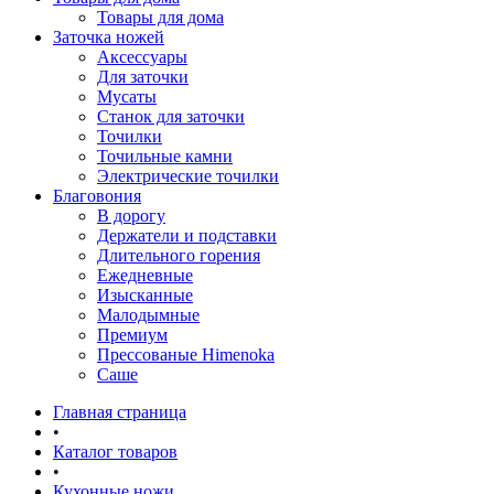
Товары для дома
Заточка ножей
Аксессуары
Для заточки
Мусаты
Станок для заточки
Точилки
Точильные камни
Электрические точилки
Благовония
В дорогу
Держатели и подставки
Длительного горения
Ежедневные
Изысканные
Малодымные
Премиум
Прессованые Himenoka
Саше
Главная страница
•
Каталог товаров
•
Кухонные ножи