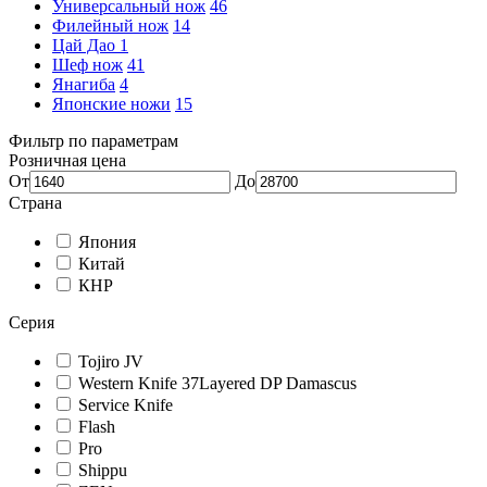
Универсальный нож
46
Филейный нож
14
Цай Дао
1
Шеф нож
41
Янагиба
4
Японские ножи
15
Фильтр по параметрам
Розничная цена
От
До
Страна
Япония
Китай
КНР
Серия
Tojiro JV
Western Knife 37Layered DP Damascus
Service Knife
Flash
Pro
Shippu