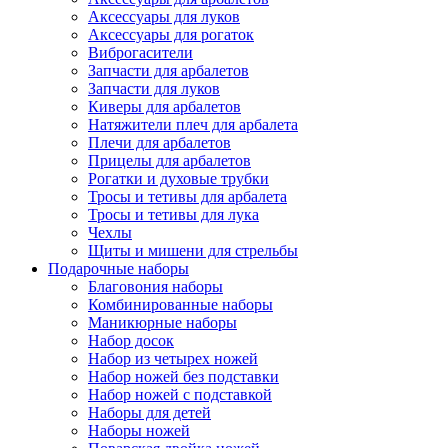
Аксессуары для луков
Аксессуары для рогаток
Виброгасители
Запчасти для арбалетов
Запчасти для луков
Киверы для арбалетов
Натяжители плеч для арбалета
Плечи для арбалетов
Прицелы для арбалетов
Рогатки и духовые трубки
Тросы и тетивы для арбалета
Тросы и тетивы для лука
Чехлы
Щиты и мишени для стрельбы
Подарочные наборы
Благовония наборы
Комбинированные наборы
Маникюрные наборы
Набор досок
Набор из четырех ножей
Набор ножей без подставки
Набор ножей с подставкой
Наборы для детей
Наборы ножей