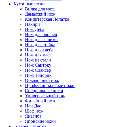
Кухонные ножи
Вилка для мяса
Дамасский нож
Кондитерская Лопатка
Накири
Нож Деба
Нож для овощей
Нож для сашими
Нож для стейка
Нож для хлеба
Нож для масла
Нож из стали
Нож Сантоку
Нож Слайсер
Нож Топорик
Обвалочный нож
Профессиональные ножи
Специальные ножи
Универсальный нож
Филейный нож
Цай Дао
Шеф нож
Янагиба
Японские ножи
Товары для дома