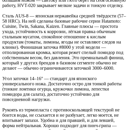
большим ножом — сантоку или гюто берёт на себя основную
работу, HVT-020 закрывает мелкие задачи и тонкую отделку.
Сталь AUS-8 — японская нержавейка средней твёрдости (57–
58 HRC). На ней сделаны базовые рабочие серии Hatamoto:
Cuisine, Twin, Sakana, Kaizen. Главные плюсы — простота
ухода, устойчивость к коррозии, лёгкая правка обычным
стальным мусатом, спокойное отношение к кислым
продуктам (томаты, лимоны, ягоды не оставляют следов на
клинке). Финишная заточка #8000 у этой модели —
отполированная кромка, которая режет спелый помидор под
собственным весом, без давления. Это премиальный финиш,
который у других брендов в базовом сегменте обычно не
делают — обычно ограничиваются заточкой 3000–6000.
Угол заточки 14–16° — стандарт для японского
универсального ножа. Достаточно остро для тонкой работы
(тонкие ломтики огурца, кружочки лимона, лепестки
помидора для салата), достаточно устойчиво для
повседневной нагрузки.
Рукоять из термопласта с противоскользящей текстурой не
боится воды, не ссыхается и не разбухает, легко моется, не
впитывает запахи. Удобна и для правшей, и для левшей,
форма нейтральная. Хорошо подходит для пинч-грипа —