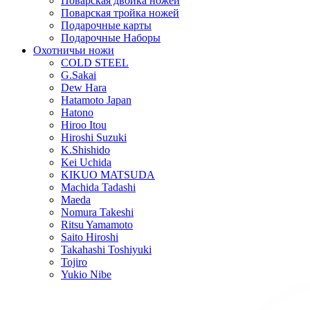
Поварская двойка ножей
Поварская тройка ножей
Подарочные карты
Подарочные Наборы
Охотничьи ножи
COLD STEEL
G.Sakai
Dew Hara
Hatamoto Japan
Hatono
Hiroo Itou
Hiroshi Suzuki
K.Shishido
Kei Uchida
KIKUO MATSUDA
Machida Tadashi
Maeda
Nomura Takeshi
Ritsu Yamamoto
Saito Hiroshi
Takahashi Toshiyuki
Tojiro
Yukio Nibe