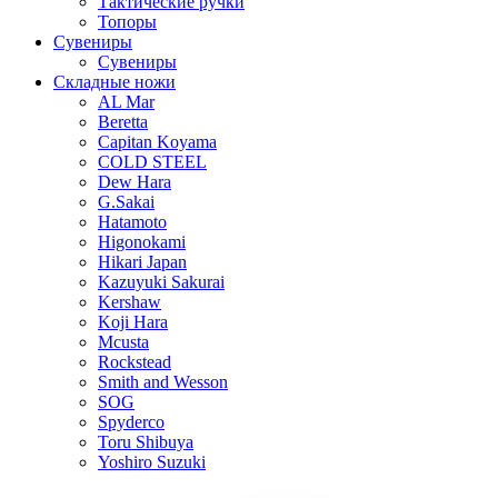
Тактические ручки
Топоры
Сувениры
Сувениры
Складные ножи
AL Mar
Beretta
Capitan Koyama
COLD STEEL
Dew Hara
G.Sakai
Hatamoto
Higonokami
Hikari Japan
Kazuyuki Sakurai
Kershaw
Koji Hara
Mcusta
Rockstead
Smith and Wesson
SOG
Spyderco
Toru Shibuya
Yoshiro Suzuki