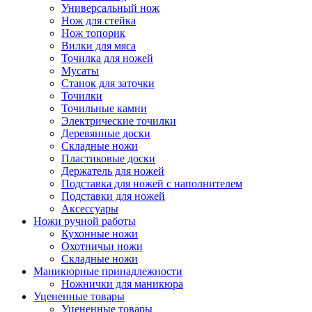
Универсальный нож
Нож для стейка
Нож топорик
Вилки для мяса
Точилка для ножей
Мусаты
Станок для заточки
Точилки
Точильные камни
Электрические точилки
Деревянные доски
Складные ножи
Пластиковые доски
Держатель для ножей
Подставка для ножей с наполнителем
Подставки для ножей
Аксессуары
Ножи ручной работы
Кухонные ножи
Охотничьи ножи
Складные ножи
Маникюрные принадлежности
Ножнички для маникюра
Уцененные товары
Уцененные товары