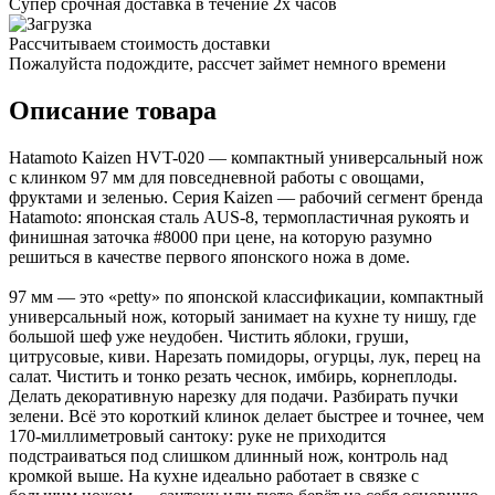
Супер срочная доставка в течение 2х часов
Рассчитываем стоимость доставки
Пожалуйста подождите, рассчет займет немного времени
Описание товара
Hatamoto Kaizen HVT-020 — компактный универсальный нож
с клинком 97 мм для повседневной работы с овощами,
фруктами и зеленью. Серия Kaizen — рабочий сегмент бренда
Hatamoto: японская сталь AUS-8, термопластичная рукоять и
финишная заточка #8000 при цене, на которую разумно
решиться в качестве первого японского ножа в доме.
97 мм — это «petty» по японской классификации, компактный
универсальный нож, который занимает на кухне ту нишу, где
большой шеф уже неудобен. Чистить яблоки, груши,
цитрусовые, киви. Нарезать помидоры, огурцы, лук, перец на
салат. Чистить и тонко резать чеснок, имбирь, корнеплоды.
Делать декоративную нарезку для подачи. Разбирать пучки
зелени. Всё это короткий клинок делает быстрее и точнее, чем
170-миллиметровый сантоку: руке не приходится
подстраиваться под слишком длинный нож, контроль над
кромкой выше. На кухне идеально работает в связке с