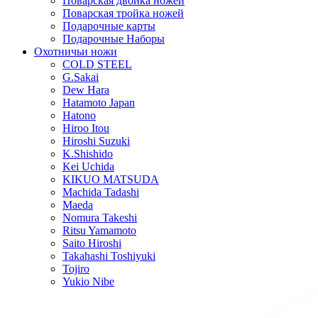
Поварская двойка ножей
Поварская тройка ножей
Подарочные карты
Подарочные Наборы
Охотничьи ножи
COLD STEEL
G.Sakai
Dew Hara
Hatamoto Japan
Hatono
Hiroo Itou
Hiroshi Suzuki
K.Shishido
Kei Uchida
KIKUO MATSUDA
Machida Tadashi
Maeda
Nomura Takeshi
Ritsu Yamamoto
Saito Hiroshi
Takahashi Toshiyuki
Tojiro
Yukio Nibe