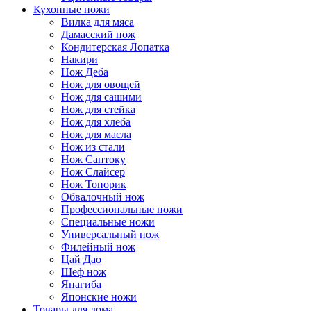
Кухонные ножи
Вилка для мяса
Дамасский нож
Кондитерская Лопатка
Накири
Нож Деба
Нож для овощей
Нож для сашими
Нож для стейка
Нож для хлеба
Нож для масла
Нож из стали
Нож Сантоку
Нож Слайсер
Нож Топорик
Обвалочный нож
Профессиональные ножи
Специальные ножи
Универсальный нож
Филейный нож
Цай Дао
Шеф нож
Янагиба
Японские ножи
Товары для дома