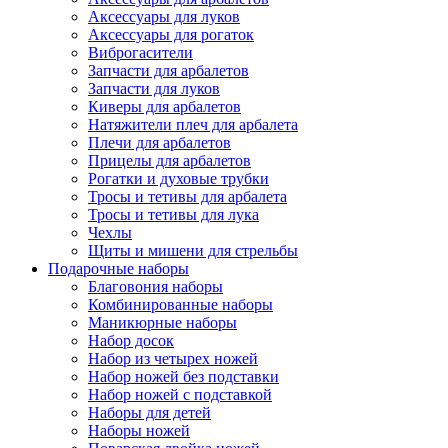
Аксессуары для луков
Аксессуары для рогаток
Виброгасители
Запчасти для арбалетов
Запчасти для луков
Киверы для арбалетов
Натяжители плеч для арбалета
Плечи для арбалетов
Прицелы для арбалетов
Рогатки и духовые трубки
Тросы и тетивы для арбалета
Тросы и тетивы для лука
Чехлы
Щиты и мишени для стрельбы
Подарочные наборы
Благовония наборы
Комбинированные наборы
Маникюрные наборы
Набор досок
Набор из четырех ножей
Набор ножей без подставки
Набор ножей с подставкой
Наборы для детей
Наборы ножей