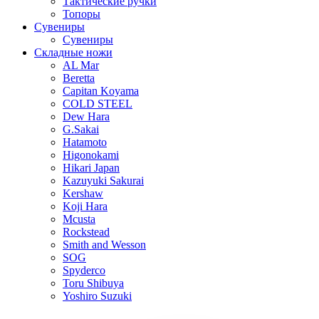
Тактические ручки
Топоры
Сувениры
Сувениры
Складные ножи
AL Mar
Beretta
Capitan Koyama
COLD STEEL
Dew Hara
G.Sakai
Hatamoto
Higonokami
Hikari Japan
Kazuyuki Sakurai
Kershaw
Koji Hara
Mcusta
Rockstead
Smith and Wesson
SOG
Spyderco
Toru Shibuya
Yoshiro Suzuki