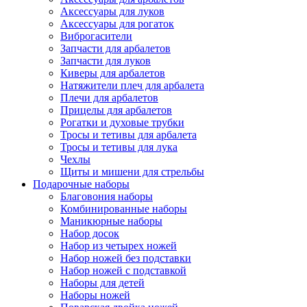
Аксессуары для луков
Аксессуары для рогаток
Виброгасители
Запчасти для арбалетов
Запчасти для луков
Киверы для арбалетов
Натяжители плеч для арбалета
Плечи для арбалетов
Прицелы для арбалетов
Рогатки и духовые трубки
Тросы и тетивы для арбалета
Тросы и тетивы для лука
Чехлы
Щиты и мишени для стрельбы
Подарочные наборы
Благовония наборы
Комбинированные наборы
Маникюрные наборы
Набор досок
Набор из четырех ножей
Набор ножей без подставки
Набор ножей с подставкой
Наборы для детей
Наборы ножей