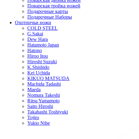
Поварская двойка ножей
Поварская тройка ножей
Подарочные карты
Подарочные Наборы
Охотничьи ножи
COLD STEEL
G.Sakai
Dew Hara
Hatamoto Japan
Hatono
Hiroo Itou
Hiroshi Suzuki
K.Shishido
Kei Uchida
KIKUO MATSUDA
Machida Tadashi
Maeda
Nomura Takeshi
Ritsu Yamamoto
Saito Hiroshi
Takahashi Toshiyuki
Tojiro
Yukio Nibe