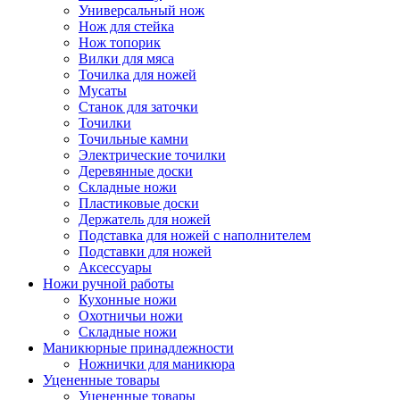
Универсальный нож
Нож для стейка
Нож топорик
Вилки для мяса
Точилка для ножей
Мусаты
Станок для заточки
Точилки
Точильные камни
Электрические точилки
Деревянные доски
Складные ножи
Пластиковые доски
Держатель для ножей
Подставка для ножей с наполнителем
Подставки для ножей
Аксессуары
Ножи ручной работы
Кухонные ножи
Охотничьи ножи
Складные ножи
Маникюрные принадлежности
Ножнички для маникюра
Уцененные товары
Уцененные товары