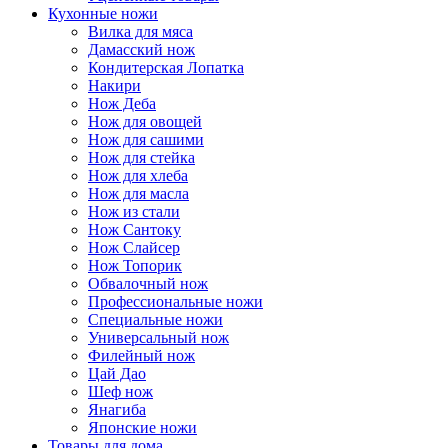
Кухонные ножи
Вилка для мяса
Дамасский нож
Кондитерская Лопатка
Накири
Нож Деба
Нож для овощей
Нож для сашими
Нож для стейка
Нож для хлеба
Нож для масла
Нож из стали
Нож Сантоку
Нож Слайсер
Нож Топорик
Обвалочный нож
Профессиональные ножи
Специальные ножи
Универсальный нож
Филейный нож
Цай Дао
Шеф нож
Янагиба
Японские ножи
Товары для дома