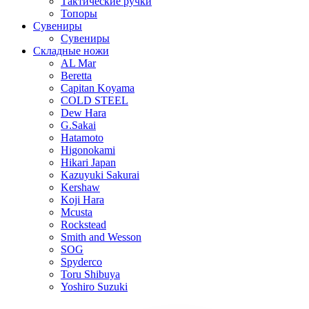
Тактические ручки
Топоры
Сувениры
Сувениры
Складные ножи
AL Mar
Beretta
Capitan Koyama
COLD STEEL
Dew Hara
G.Sakai
Hatamoto
Higonokami
Hikari Japan
Kazuyuki Sakurai
Kershaw
Koji Hara
Mcusta
Rockstead
Smith and Wesson
SOG
Spyderco
Toru Shibuya
Yoshiro Suzuki