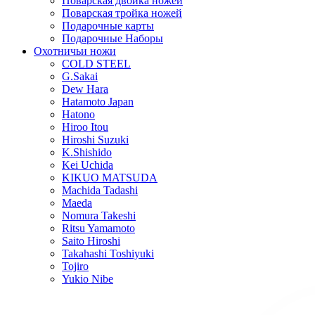
Поварская двойка ножей
Поварская тройка ножей
Подарочные карты
Подарочные Наборы
Охотничьи ножи
COLD STEEL
G.Sakai
Dew Hara
Hatamoto Japan
Hatono
Hiroo Itou
Hiroshi Suzuki
K.Shishido
Kei Uchida
KIKUO MATSUDA
Machida Tadashi
Maeda
Nomura Takeshi
Ritsu Yamamoto
Saito Hiroshi
Takahashi Toshiyuki
Tojiro
Yukio Nibe