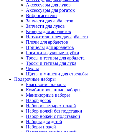
Аксессуары для луков
Аксессуары для рогаток
Виброгасители
Запчасти для арбалетов
Запчасти для луков
Киверы для арбалетов
Натяжители плеч для арбалета
Плечи для арбалетов
Прицелы для арбалетов
Рогатки и духовые трубки
Тросы и тетивы для арбалета
Тросы и тетивы для лука
Чехлы
Щиты и мишени для стрельбы
Подарочные наборы
Благовония наборы
Комбинированные наборы
Маникюрные наборы
Набор досок
Набор из четырех ножей
Набор ножей без подставки
Набор ножей с подставкой
Наборы для детей
Наборы ножей