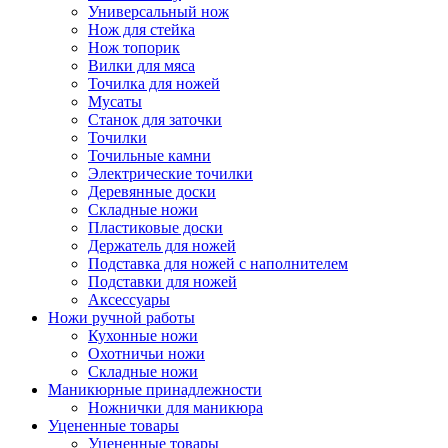
Универсальный нож
Нож для стейка
Нож топорик
Вилки для мяса
Точилка для ножей
Мусаты
Станок для заточки
Точилки
Точильные камни
Электрические точилки
Деревянные доски
Складные ножи
Пластиковые доски
Держатель для ножей
Подставка для ножей с наполнителем
Подставки для ножей
Аксессуары
Ножи ручной работы
Кухонные ножи
Охотничьи ножи
Складные ножи
Маникюрные принадлежности
Ножнички для маникюра
Уцененные товары
Уцененные товары