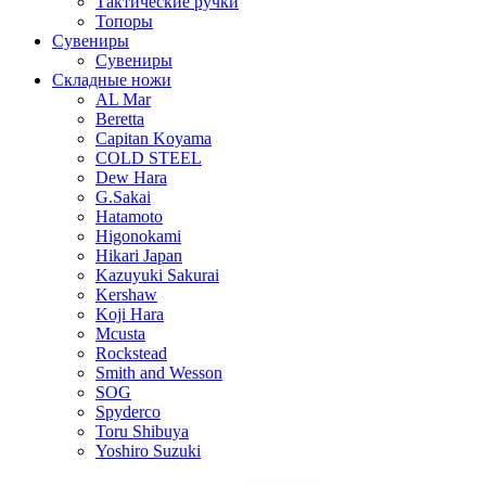
Тактические ручки
Топоры
Сувениры
Сувениры
Складные ножи
AL Mar
Beretta
Capitan Koyama
COLD STEEL
Dew Hara
G.Sakai
Hatamoto
Higonokami
Hikari Japan
Kazuyuki Sakurai
Kershaw
Koji Hara
Mcusta
Rockstead
Smith and Wesson
SOG
Spyderco
Toru Shibuya
Yoshiro Suzuki