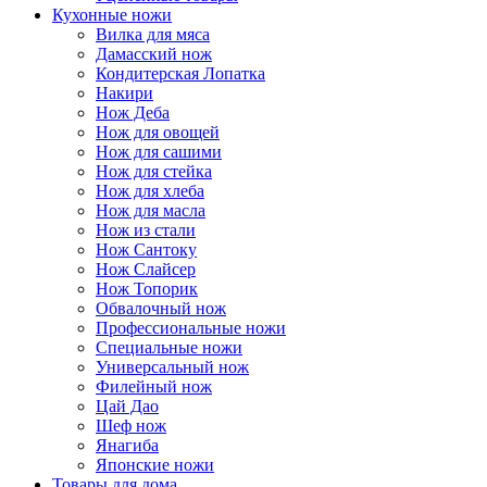
Кухонные ножи
Вилка для мяса
Дамасский нож
Кондитерская Лопатка
Накири
Нож Деба
Нож для овощей
Нож для сашими
Нож для стейка
Нож для хлеба
Нож для масла
Нож из стали
Нож Сантоку
Нож Слайсер
Нож Топорик
Обвалочный нож
Профессиональные ножи
Специальные ножи
Универсальный нож
Филейный нож
Цай Дао
Шеф нож
Янагиба
Японские ножи
Товары для дома