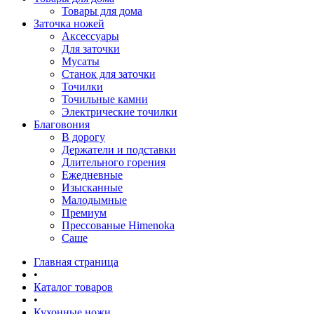
Товары для дома
Заточка ножей
Аксессуары
Для заточки
Мусаты
Станок для заточки
Точилки
Точильные камни
Электрические точилки
Благовония
В дорогу
Держатели и подставки
Длительного горения
Ежедневные
Изысканные
Малодымные
Премиум
Прессованые Himenoka
Саше
Главная страница
•
Каталог товаров
•
Кухонные ножи