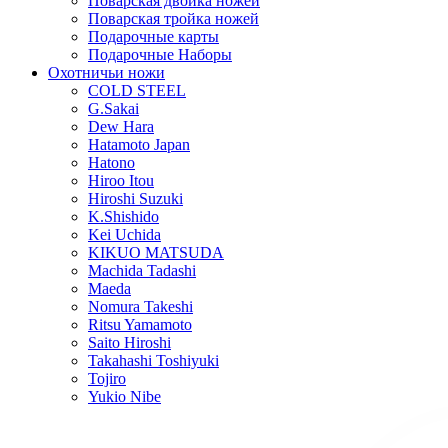
Поварская двойка ножей
Поварская тройка ножей
Подарочные карты
Подарочные Наборы
Охотничьи ножи
COLD STEEL
G.Sakai
Dew Hara
Hatamoto Japan
Hatono
Hiroo Itou
Hiroshi Suzuki
K.Shishido
Kei Uchida
KIKUO MATSUDA
Machida Tadashi
Maeda
Nomura Takeshi
Ritsu Yamamoto
Saito Hiroshi
Takahashi Toshiyuki
Tojiro
Yukio Nibe