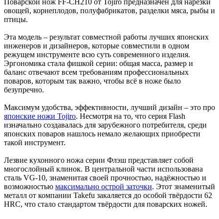
Поварской нож FF-CH210 от Tojiro предназначен для нарезки
овощей, корнеплодов, полуфабрикатов, разделки мяса, рыбы и
птицы.
Эта модель – результат совместной работы лучших японских
инженеров и дизайнеров, которые совместили в одном
режущем инструменте всю суть современного изделия.
Эргономика стала фишкой серии: общая масса, размер и
баланс отвечают всем требованиям профессиональных
поваров, которым так важно, чтобы всё в ноже было
безупречно.
Максимум удобства, эффективности, лучший дизайн – это про
японские ножи Tojiro
. Несмотря на то, что серия Flash
изначально создавалась для зарубежного потребителя, среди
японских поваров нашлось немало желающих приобрести
такой инструмент.
Лезвие кухонного ножа серии Флэш представляет собой
многослойный клинок. В центральной части использована
сталь VG-10, знаменитая своей прочностью, надёжностью и
возможностью
максимально острой заточки
. Этот знаменитый
металл от компании Takefu закаляется до особой твёрдости 62
HRC, что стало стандартом твёрдости для поварских ножей.