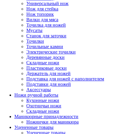
Универсальный нож
Нож для стейка
Нож топорик
Вилки для мяса
Точилка для ножей
Мусаты
Станок для заточки
Точилки
Точильные камни
Электрические точилки
Деревянные доски
Складные ножи
Пластиковые доски
Держатель для ножей
Подставка для ножей с наполнителем
Подставки для ножей
Аксессуары
Ножи ручной работы
Кухонные ножи
Охотничьи ножи
Складные ножи
Маникюрные принадлежности
Ножнички для маникюра
Уцененные товары
Уцененные товары