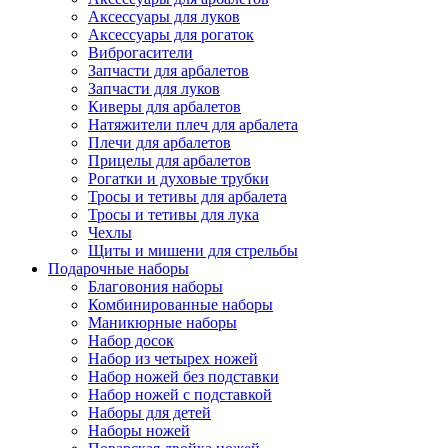
Аксессуары для луков
Аксессуары для рогаток
Виброгасители
Запчасти для арбалетов
Запчасти для луков
Киверы для арбалетов
Натяжители плеч для арбалета
Плечи для арбалетов
Прицелы для арбалетов
Рогатки и духовые трубки
Тросы и тетивы для арбалета
Тросы и тетивы для лука
Чехлы
Щиты и мишени для стрельбы
Подарочные наборы
Благовония наборы
Комбинированные наборы
Маникюрные наборы
Набор досок
Набор из четырех ножей
Набор ножей без подставки
Набор ножей с подставкой
Наборы для детей
Наборы ножей