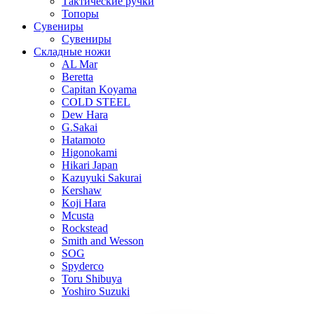
Тактические ручки
Топоры
Сувениры
Сувениры
Складные ножи
AL Mar
Beretta
Capitan Koyama
COLD STEEL
Dew Hara
G.Sakai
Hatamoto
Higonokami
Hikari Japan
Kazuyuki Sakurai
Kershaw
Koji Hara
Mcusta
Rockstead
Smith and Wesson
SOG
Spyderco
Toru Shibuya
Yoshiro Suzuki