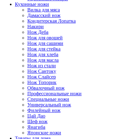
Кухонные ножи
Вилка для мяса
Дамасский нож
Кондитерская Лопатка
Накири
Нож Деба
Нож для овощей
Нож для сашими
Нож для стейка
Нож для хлеба
Нож для масла
Нож из стали
Нож Сантоку
Нож Слайсер
Нож Топорик
Обвалочный нож
Профессиональные ножи
Специальные ножи
Универсальный нож
Филейный нож
Цай Дао
Шеф нож
Янагиба
Японские ножи
Товары для дома