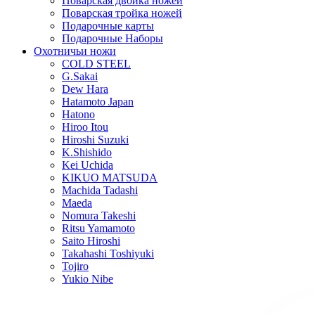
Поварская двойка ножей
Поварская тройка ножей
Подарочные карты
Подарочные Наборы
Охотничьи ножи
COLD STEEL
G.Sakai
Dew Hara
Hatamoto Japan
Hatono
Hiroo Itou
Hiroshi Suzuki
K.Shishido
Kei Uchida
KIKUO MATSUDA
Machida Tadashi
Maeda
Nomura Takeshi
Ritsu Yamamoto
Saito Hiroshi
Takahashi Toshiyuki
Tojiro
Yukio Nibe