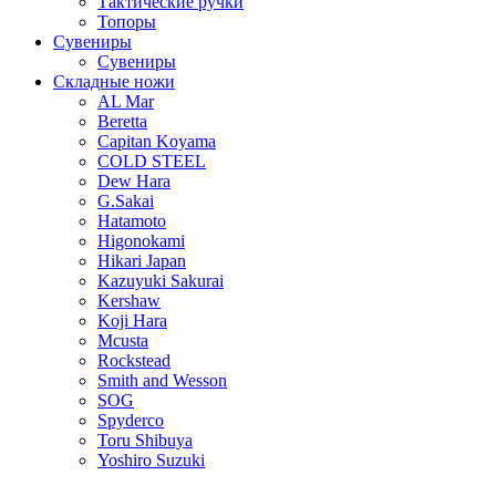
Тактические ручки
Топоры
Сувениры
Сувениры
Складные ножи
AL Mar
Beretta
Capitan Koyama
COLD STEEL
Dew Hara
G.Sakai
Hatamoto
Higonokami
Hikari Japan
Kazuyuki Sakurai
Kershaw
Koji Hara
Mcusta
Rockstead
Smith and Wesson
SOG
Spyderco
Toru Shibuya
Yoshiro Suzuki