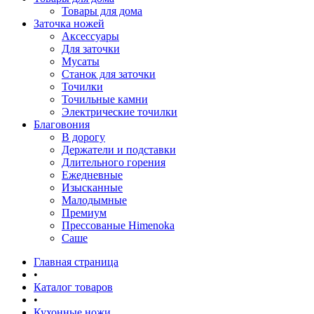
Товары для дома
Заточка ножей
Аксессуары
Для заточки
Мусаты
Станок для заточки
Точилки
Точильные камни
Электрические точилки
Благовония
В дорогу
Держатели и подставки
Длительного горения
Ежедневные
Изысканные
Малодымные
Премиум
Прессованые Himenoka
Саше
Главная страница
•
Каталог товаров
•
Кухонные ножи