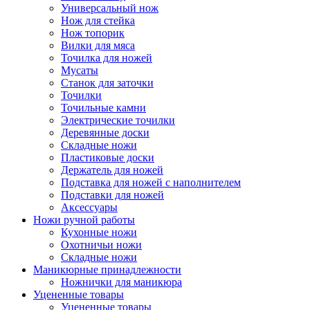
Универсальный нож
Нож для стейка
Нож топорик
Вилки для мяса
Точилка для ножей
Мусаты
Станок для заточки
Точилки
Точильные камни
Электрические точилки
Деревянные доски
Складные ножи
Пластиковые доски
Держатель для ножей
Подставка для ножей с наполнителем
Подставки для ножей
Аксессуары
Ножи ручной работы
Кухонные ножи
Охотничьи ножи
Складные ножи
Маникюрные принадлежности
Ножнички для маникюра
Уцененные товары
Уцененные товары