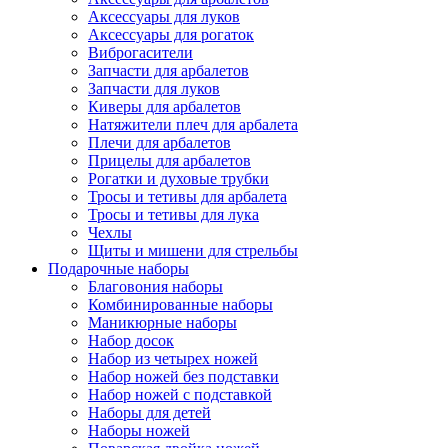
Аксессуары для луков
Аксессуары для рогаток
Виброгасители
Запчасти для арбалетов
Запчасти для луков
Киверы для арбалетов
Натяжители плеч для арбалета
Плечи для арбалетов
Прицелы для арбалетов
Рогатки и духовые трубки
Тросы и тетивы для арбалета
Тросы и тетивы для лука
Чехлы
Щиты и мишени для стрельбы
Подарочные наборы
Благовония наборы
Комбинированные наборы
Маникюрные наборы
Набор досок
Набор из четырех ножей
Набор ножей без подставки
Набор ножей с подставкой
Наборы для детей
Наборы ножей