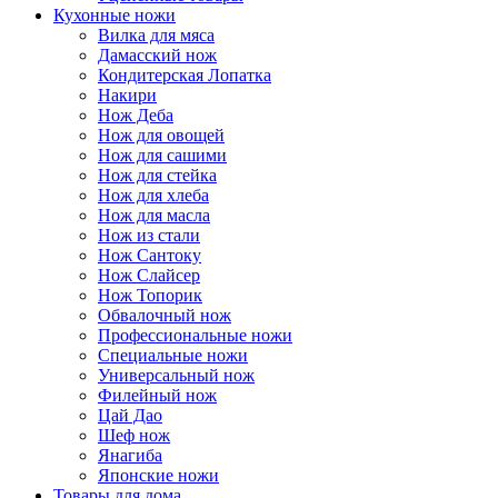
Кухонные ножи
Вилка для мяса
Дамасский нож
Кондитерская Лопатка
Накири
Нож Деба
Нож для овощей
Нож для сашими
Нож для стейка
Нож для хлеба
Нож для масла
Нож из стали
Нож Сантоку
Нож Слайсер
Нож Топорик
Обвалочный нож
Профессиональные ножи
Специальные ножи
Универсальный нож
Филейный нож
Цай Дао
Шеф нож
Янагиба
Японские ножи
Товары для дома