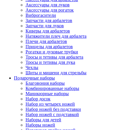
Аксессуары для луков
Аксессуары для рогаток
Виброгасители
Запчасти для арбалетов
Запчасти для луков
Киверы для арбалетов
Натяжители плеч для арбалета
Плечи для арбалетов
Прицелы для арбалетов
Рогатки и духовые трубки
Тросы и тетивы для арбалета
Тросы и тетивы для лука
Чехлы
Щиты и мишени для стрельбы
Подарочные наборы
Благовония наборы
Комбинированные наборы
Маникюрные наборы
Набор досок
Набор из четырех ножей
Набор ножей без подставки
Набор ножей с подставкой
Наборы для детей
Наборы ножей