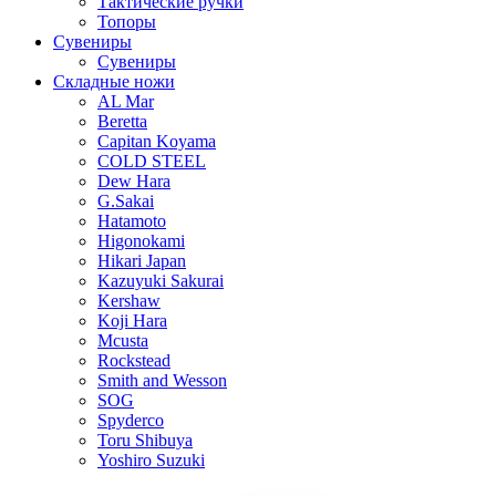
Тактические ручки
Топоры
Сувениры
Сувениры
Складные ножи
AL Mar
Beretta
Capitan Koyama
COLD STEEL
Dew Hara
G.Sakai
Hatamoto
Higonokami
Hikari Japan
Kazuyuki Sakurai
Kershaw
Koji Hara
Mcusta
Rockstead
Smith and Wesson
SOG
Spyderco
Toru Shibuya
Yoshiro Suzuki