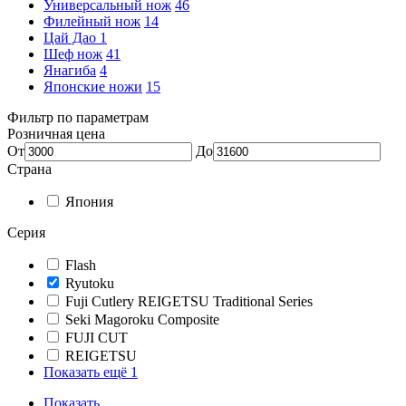
Универсальный нож
46
Филейный нож
14
Цай Дао
1
Шеф нож
41
Янагиба
4
Японские ножи
15
Фильтр по параметрам
Розничная цена
От
До
Страна
Япония
Серия
Flash
Ryutoku
Fuji Cutlery REIGETSU Traditional Series
Seki Magoroku Composite
FUJI CUT
REIGETSU
Показать ещё 1
Показать