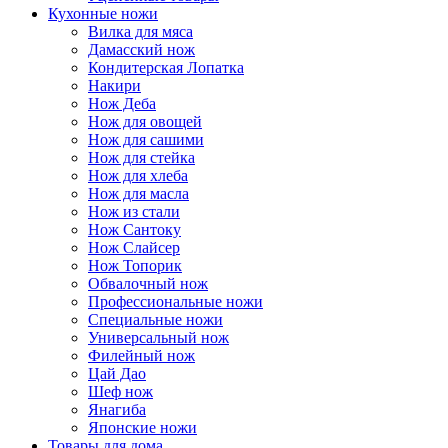
Кухонные ножи
Вилка для мяса
Дамасский нож
Кондитерская Лопатка
Накири
Нож Деба
Нож для овощей
Нож для сашими
Нож для стейка
Нож для хлеба
Нож для масла
Нож из стали
Нож Сантоку
Нож Слайсер
Нож Топорик
Обвалочный нож
Профессиональные ножи
Специальные ножи
Универсальный нож
Филейный нож
Цай Дао
Шеф нож
Янагиба
Японские ножи
Товары для дома