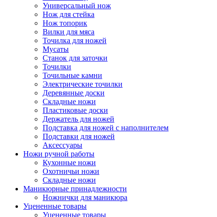
Универсальный нож
Нож для стейка
Нож топорик
Вилки для мяса
Точилка для ножей
Мусаты
Станок для заточки
Точилки
Точильные камни
Электрические точилки
Деревянные доски
Складные ножи
Пластиковые доски
Держатель для ножей
Подставка для ножей с наполнителем
Подставки для ножей
Аксессуары
Ножи ручной работы
Кухонные ножи
Охотничьи ножи
Складные ножи
Маникюрные принадлежности
Ножнички для маникюра
Уцененные товары
Уцененные товары