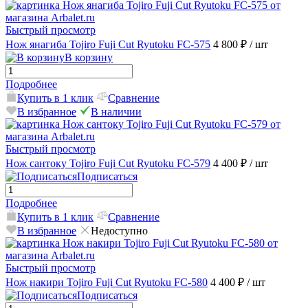
Быстрый просмотр
Нож янагиба Tojiro Fuji Cut Ryutoku FC-575
4 800 ₽
/ шт
В корзину
Подробнее
Купить в 1 клик
Сравнение
В избранное
В наличии
Быстрый просмотр
Нож сантоку Tojiro Fuji Cut Ryutoku FC-579
4 400 ₽
/ шт
Подписаться
Подробнее
Купить в 1 клик
Сравнение
В избранное
Недоступно
Быстрый просмотр
Нож накири Tojiro Fuji Cut Ryutoku FC-580
4 400 ₽
/ шт
Подписаться