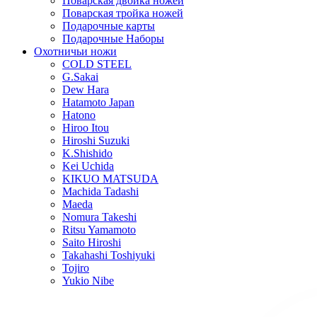
Поварская двойка ножей
Поварская тройка ножей
Подарочные карты
Подарочные Наборы
Охотничьи ножи
COLD STEEL
G.Sakai
Dew Hara
Hatamoto Japan
Hatono
Hiroo Itou
Hiroshi Suzuki
K.Shishido
Kei Uchida
KIKUO MATSUDA
Machida Tadashi
Maeda
Nomura Takeshi
Ritsu Yamamoto
Saito Hiroshi
Takahashi Toshiyuki
Tojiro
Yukio Nibe