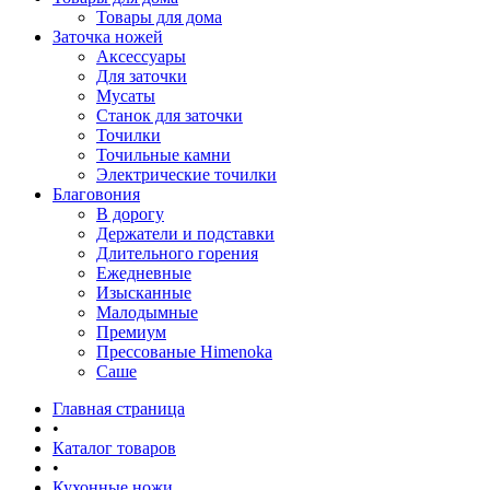
Товары для дома
Заточка ножей
Аксессуары
Для заточки
Мусаты
Станок для заточки
Точилки
Точильные камни
Электрические точилки
Благовония
В дорогу
Держатели и подставки
Длительного горения
Ежедневные
Изысканные
Малодымные
Премиум
Прессованые Himenoka
Саше
Главная страница
•
Каталог товаров
•
Кухонные ножи