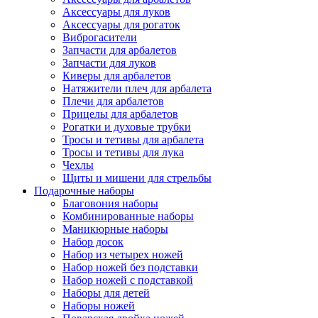
Аксессуары для луков
Аксессуары для рогаток
Виброгасители
Запчасти для арбалетов
Запчасти для луков
Киверы для арбалетов
Натяжители плеч для арбалета
Плечи для арбалетов
Прицелы для арбалетов
Рогатки и духовые трубки
Тросы и тетивы для арбалета
Тросы и тетивы для лука
Чехлы
Щиты и мишени для стрельбы
Подарочные наборы
Благовония наборы
Комбинированные наборы
Маникюрные наборы
Набор досок
Набор из четырех ножей
Набор ножей без подставки
Набор ножей с подставкой
Наборы для детей
Наборы ножей