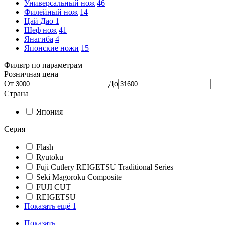
Универсальный нож
46
Филейный нож
14
Цай Дао
1
Шеф нож
41
Янагиба
4
Японские ножи
15
Фильтр по параметрам
Розничная цена
От
До
Страна
Япония
Серия
Flash
Ryutoku
Fuji Cutlery REIGETSU Traditional Series
Seki Magoroku Composite
FUJI CUT
REIGETSU
Показать ещё 1
Показать