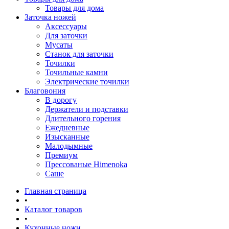
Товары для дома
Заточка ножей
Аксессуары
Для заточки
Мусаты
Станок для заточки
Точилки
Точильные камни
Электрические точилки
Благовония
В дорогу
Держатели и подставки
Длительного горения
Ежедневные
Изысканные
Малодымные
Премиум
Прессованые Himenoka
Саше
Главная страница
•
Каталог товаров
•
Кухонные ножи