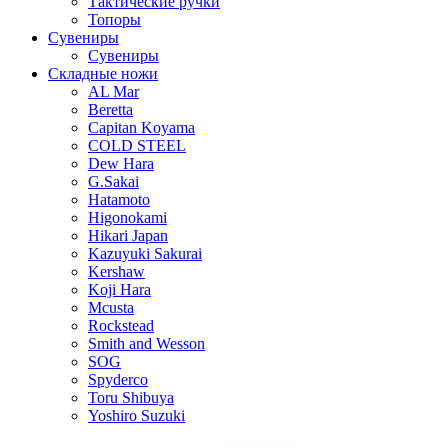
Тактические ручки
Топоры
Сувениры
Сувениры
Складные ножи
AL Mar
Beretta
Capitan Koyama
COLD STEEL
Dew Hara
G.Sakai
Hatamoto
Higonokami
Hikari Japan
Kazuyuki Sakurai
Kershaw
Koji Hara
Mcusta
Rockstead
Smith and Wesson
SOG
Spyderco
Toru Shibuya
Yoshiro Suzuki