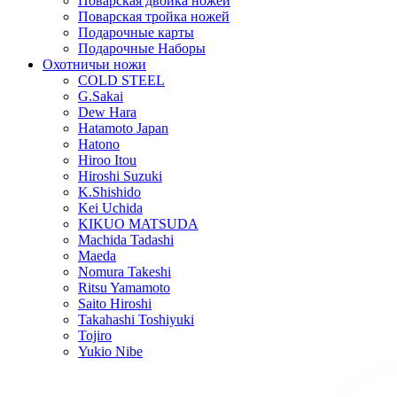
Поварская двойка ножей
Поварская тройка ножей
Подарочные карты
Подарочные Наборы
Охотничьи ножи
COLD STEEL
G.Sakai
Dew Hara
Hatamoto Japan
Hatono
Hiroo Itou
Hiroshi Suzuki
K.Shishido
Kei Uchida
KIKUO MATSUDA
Machida Tadashi
Maeda
Nomura Takeshi
Ritsu Yamamoto
Saito Hiroshi
Takahashi Toshiyuki
Tojiro
Yukio Nibe