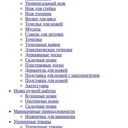
Универсальный нож
Нож для стейка
Нож топорик
Вилки для мяса
Точилка для ножей
Мусаты
Станок для заточки
Точилки
Точильные камни
Электрические точилки
Деревянные доски
Складные ножи
Пластиковые доски
Держатель для ножей
Подставка для ножей с наполнителем
Подставки для ножей
Аксессуары
Ножи ручной работы
Кухонные ножи
Охотничьи ножи
Складные ножи
Маникюрные принадлежности
Ножнички для маникюра
Уцененные товары
Уцененные товары