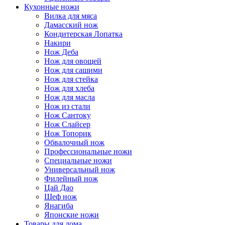
Кухонные ножи
Вилка для мяса
Дамасский нож
Кондитерская Лопатка
Накири
Нож Деба
Нож для овощей
Нож для сашими
Нож для стейка
Нож для хлеба
Нож для масла
Нож из стали
Нож Сантоку
Нож Слайсер
Нож Топорик
Обвалочный нож
Профессиональные ножи
Специальные ножи
Универсальный нож
Филейный нож
Цай Дао
Шеф нож
Янагиба
Японские ножи
Товары для дома