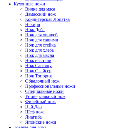
Кухонные ножи
Вилка для мяса
Дамасский нож
Кондитерская Лопатка
Накири
Нож Деба
Нож для овощей
Нож для сашими
Нож для стейка
Нож для хлеба
Нож для масла
Нож из стали
Нож Сантоку
Нож Слайсер
Нож Топорик
Обвалочный нож
Профессиональные ножи
Специальные ножи
Универсальный нож
Филейный нож
Цай Дао
Шеф нож
Янагиба
Японские ножи
Товары для дома