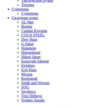
Тактические ручки
Топоры
Сувениры
Сувениры
Складные ножи
AL Mar
Beretta
Capitan Koyama
COLD STEEL
Dew Hara
G.Sakai
Hatamoto
Higonokami
Hikari Japan
Kazuyuki Sakurai
Kershaw
Koji Hara
Mcusta
Rockstead
Smith and Wesson
SOG
Spyderco
Toru Shibuya
Yoshiro Suzuki