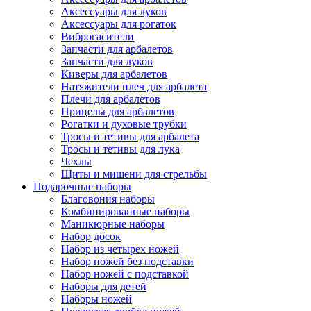
Аксессуары для луков
Аксессуары для рогаток
Виброгасители
Запчасти для арбалетов
Запчасти для луков
Киверы для арбалетов
Натяжители плеч для арбалета
Плечи для арбалетов
Прицелы для арбалетов
Рогатки и духовые трубки
Тросы и тетивы для арбалета
Тросы и тетивы для лука
Чехлы
Щиты и мишени для стрельбы
Подарочные наборы
Благовония наборы
Комбинированные наборы
Маникюрные наборы
Набор досок
Набор из четырех ножей
Набор ножей без подставки
Набор ножей с подставкой
Наборы для детей
Наборы ножей