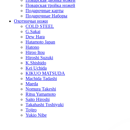
Поварская двойка ножей
Поварская тройка ножей
Подарочные карты
Подарочные Наборы
Охотничьи ножи
COLD STEEL
G.Sakai
Dew Hara
Hatamoto Japan
Hatono
Hiroo Itou
Hiroshi Suzuki
K.Shishido
Kei Uchida
KIKUO MATSUDA
Machida Tadashi
Maeda
Nomura Takeshi
Ritsu Yamamoto
Saito Hiroshi
Takahashi Toshiyuki
Tojiro
Yukio Nibe