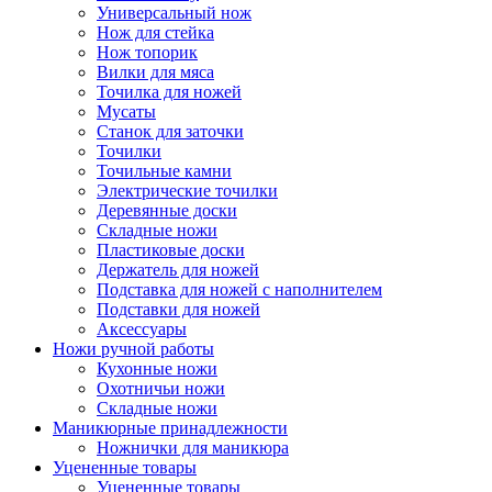
Универсальный нож
Нож для стейка
Нож топорик
Вилки для мяса
Точилка для ножей
Мусаты
Станок для заточки
Точилки
Точильные камни
Электрические точилки
Деревянные доски
Складные ножи
Пластиковые доски
Держатель для ножей
Подставка для ножей с наполнителем
Подставки для ножей
Аксессуары
Ножи ручной работы
Кухонные ножи
Охотничьи ножи
Складные ножи
Маникюрные принадлежности
Ножнички для маникюра
Уцененные товары
Уцененные товары