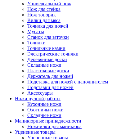
Универсальный нож
Нож для стейка
Нож топорик
Вилки для мяса
Точилка для ножей
Мусаты
Станок для заточки
Точилки
Точильные камни
Электрические точилки
Деревянные доски
Складные ножи
Пластиковые доски
Держатель для ножей
Подставка для ножей с наполнителем
Подставки для ножей
Аксессуары
Ножи ручной работы
Кухонные ножи
Охотничьи ножи
Складные ножи
Маникюрные принадлежности
Ножнички для маникюра
Уцененные товары
Уцененные товары