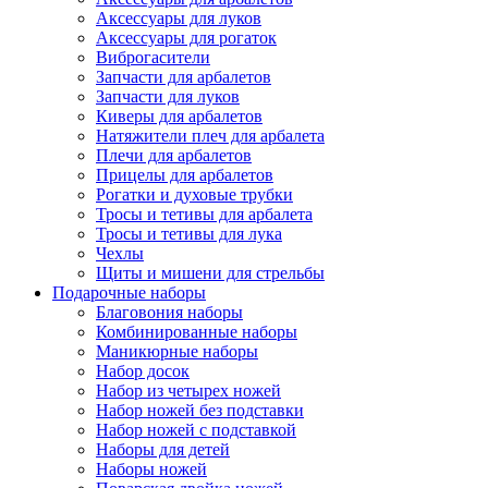
Аксессуары для луков
Аксессуары для рогаток
Виброгасители
Запчасти для арбалетов
Запчасти для луков
Киверы для арбалетов
Натяжители плеч для арбалета
Плечи для арбалетов
Прицелы для арбалетов
Рогатки и духовые трубки
Тросы и тетивы для арбалета
Тросы и тетивы для лука
Чехлы
Щиты и мишени для стрельбы
Подарочные наборы
Благовония наборы
Комбинированные наборы
Маникюрные наборы
Набор досок
Набор из четырех ножей
Набор ножей без подставки
Набор ножей с подставкой
Наборы для детей
Наборы ножей