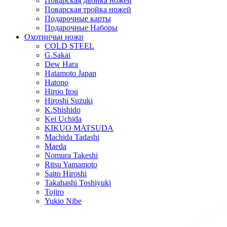
Поварская двойка ножей
Поварская тройка ножей
Подарочные карты
Подарочные Наборы
Охотничьи ножи
COLD STEEL
G.Sakai
Dew Hara
Hatamoto Japan
Hatono
Hiroo Itou
Hiroshi Suzuki
K.Shishido
Kei Uchida
KIKUO MATSUDA
Machida Tadashi
Maeda
Nomura Takeshi
Ritsu Yamamoto
Saito Hiroshi
Takahashi Toshiyuki
Tojiro
Yukio Nibe