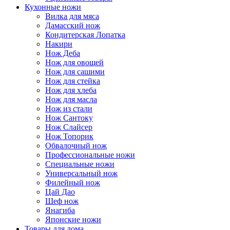
Кухонные ножи
Вилка для мяса
Дамасский нож
Кондитерская Лопатка
Накири
Нож Деба
Нож для овощей
Нож для сашими
Нож для стейка
Нож для хлеба
Нож для масла
Нож из стали
Нож Сантоку
Нож Слайсер
Нож Топорик
Обвалочный нож
Профессиональные ножи
Специальные ножи
Универсальный нож
Филейный нож
Цай Дао
Шеф нож
Янагиба
Японские ножи
Товары для дома