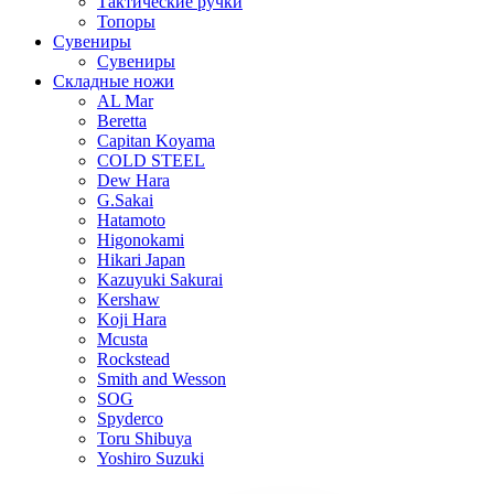
Тактические ручки
Топоры
Сувениры
Сувениры
Складные ножи
AL Mar
Beretta
Capitan Koyama
COLD STEEL
Dew Hara
G.Sakai
Hatamoto
Higonokami
Hikari Japan
Kazuyuki Sakurai
Kershaw
Koji Hara
Mcusta
Rockstead
Smith and Wesson
SOG
Spyderco
Toru Shibuya
Yoshiro Suzuki