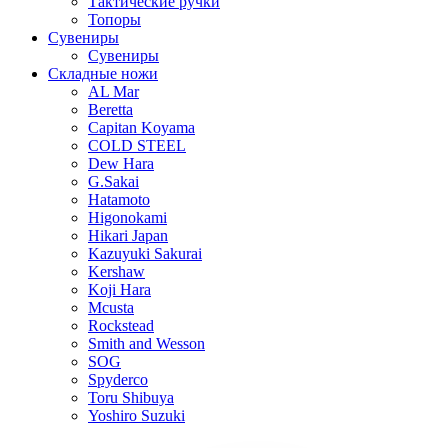
Тактические ручки
Топоры
Сувениры
Сувениры
Складные ножи
AL Mar
Beretta
Capitan Koyama
COLD STEEL
Dew Hara
G.Sakai
Hatamoto
Higonokami
Hikari Japan
Kazuyuki Sakurai
Kershaw
Koji Hara
Mcusta
Rockstead
Smith and Wesson
SOG
Spyderco
Toru Shibuya
Yoshiro Suzuki