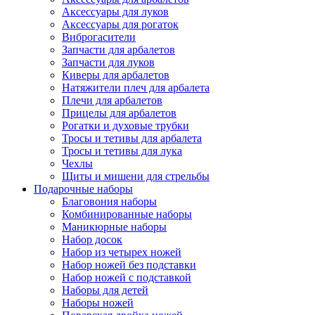
Аксессуары для луков
Аксессуары для рогаток
Виброгасители
Запчасти для арбалетов
Запчасти для луков
Киверы для арбалетов
Натяжители плеч для арбалета
Плечи для арбалетов
Прицелы для арбалетов
Рогатки и духовые трубки
Тросы и тетивы для арбалета
Тросы и тетивы для лука
Чехлы
Щиты и мишени для стрельбы
Подарочные наборы
Благовония наборы
Комбинированные наборы
Маникюрные наборы
Набор досок
Набор из четырех ножей
Набор ножей без подставки
Набор ножей с подставкой
Наборы для детей
Наборы ножей