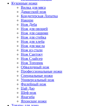
Кухонные ножи
Вилка для мяса
Дамасский нож
Кондитерская Лопатка
Накири
Нож Деба
Нож для овощей
Нож для сашими
Нож для стейка
Нож для хлеба
Нож для масла
Нож из стали
Нож Сантоку
Нож Слайсер
Нож Топорик
Обвалочный нож
Профессиональные ножи
Специальные ножи
Универсальный нож
Филейный нож
Цай Дао
Шеф нож
Янагиба
Японские ножи
Товары для дома