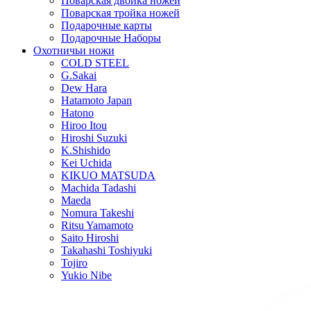
Поварская двойка ножей
Поварская тройка ножей
Подарочные карты
Подарочные Наборы
Охотничьи ножи
COLD STEEL
G.Sakai
Dew Hara
Hatamoto Japan
Hatono
Hiroo Itou
Hiroshi Suzuki
K.Shishido
Kei Uchida
KIKUO MATSUDA
Machida Tadashi
Maeda
Nomura Takeshi
Ritsu Yamamoto
Saito Hiroshi
Takahashi Toshiyuki
Tojiro
Yukio Nibe