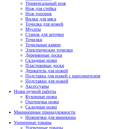
Универсальный нож
Нож для стейка
Нож топорик
Вилки для мяса
Точилка для ножей
Мусаты
Станок для заточки
Точилки
Точильные камни
Электрические точилки
Деревянные доски
Складные ножи
Пластиковые доски
Держатель для ножей
Подставка для ножей с наполнителем
Подставки для ножей
Аксессуары
Ножи ручной работы
Кухонные ножи
Охотничьи ножи
Складные ножи
Маникюрные принадлежности
Ножнички для маникюра
Уцененные товары
Уцененные товары