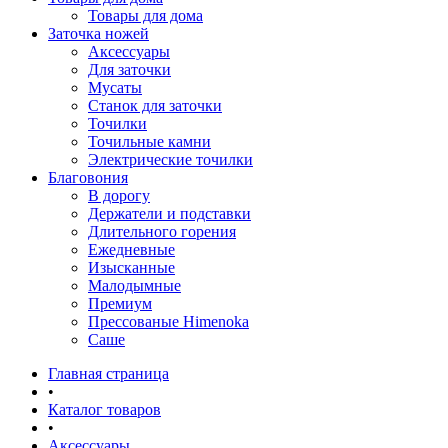
Товары для дома
Заточка ножей
Аксессуары
Для заточки
Мусаты
Станок для заточки
Точилки
Точильные камни
Электрические точилки
Благовония
В дорогу
Держатели и подставки
Длительного горения
Ежедневные
Изысканные
Малодымные
Премиум
Прессованые Himenoka
Саше
Главная страница
•
Каталог товаров
•
Аксессуары