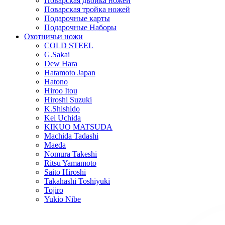
Поварская двойка ножей
Поварская тройка ножей
Подарочные карты
Подарочные Наборы
Охотничьи ножи
COLD STEEL
G.Sakai
Dew Hara
Hatamoto Japan
Hatono
Hiroo Itou
Hiroshi Suzuki
K.Shishido
Kei Uchida
KIKUO MATSUDA
Machida Tadashi
Maeda
Nomura Takeshi
Ritsu Yamamoto
Saito Hiroshi
Takahashi Toshiyuki
Tojiro
Yukio Nibe