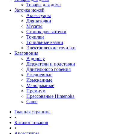
Товары для дома
Заточка ножей
Аксессуары
Для заточки
Мусаты
Станок для заточки
Точилки
Точильные камни
Электрические точилки
Благовония
В дорогу
Держатели и подставки
Длительного горения
Ежедневные
Изысканные
Малодымные
Премиум
Прессованые Himenoka
Саше
Главная страница
•
Каталог товаров
•
Аксессуары