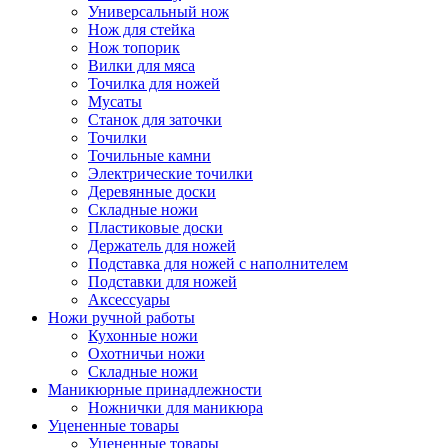
Универсальный нож
Нож для стейка
Нож топорик
Вилки для мяса
Точилка для ножей
Мусаты
Станок для заточки
Точилки
Точильные камни
Электрические точилки
Деревянные доски
Складные ножи
Пластиковые доски
Держатель для ножей
Подставка для ножей с наполнителем
Подставки для ножей
Аксессуары
Ножи ручной работы
Кухонные ножи
Охотничьи ножи
Складные ножи
Маникюрные принадлежности
Ножнички для маникюра
Уцененные товары
Уцененные товары