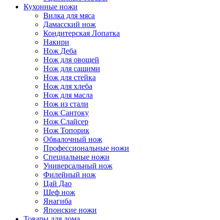
Кухонные ножи
Вилка для мяса
Дамасский нож
Кондитерская Лопатка
Накири
Нож Деба
Нож для овощей
Нож для сашими
Нож для стейка
Нож для хлеба
Нож для масла
Нож из стали
Нож Сантоку
Нож Слайсер
Нож Топорик
Обвалочный нож
Профессиональные ножи
Специальные ножи
Универсальный нож
Филейный нож
Цай Дао
Шеф нож
Янагиба
Японские ножи
Товары для дома