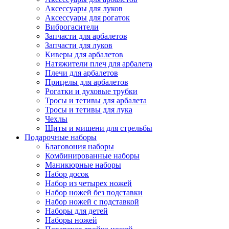
Аксессуары для луков
Аксессуары для рогаток
Виброгасители
Запчасти для арбалетов
Запчасти для луков
Киверы для арбалетов
Натяжители плеч для арбалета
Плечи для арбалетов
Прицелы для арбалетов
Рогатки и духовые трубки
Тросы и тетивы для арбалета
Тросы и тетивы для лука
Чехлы
Щиты и мишени для стрельбы
Подарочные наборы
Благовония наборы
Комбинированные наборы
Маникюрные наборы
Набор досок
Набор из четырех ножей
Набор ножей без подставки
Набор ножей с подставкой
Наборы для детей
Наборы ножей