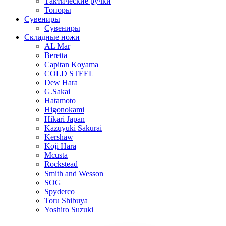
Тактические ручки
Топоры
Сувениры
Сувениры
Складные ножи
AL Mar
Beretta
Capitan Koyama
COLD STEEL
Dew Hara
G.Sakai
Hatamoto
Higonokami
Hikari Japan
Kazuyuki Sakurai
Kershaw
Koji Hara
Mcusta
Rockstead
Smith and Wesson
SOG
Spyderco
Toru Shibuya
Yoshiro Suzuki