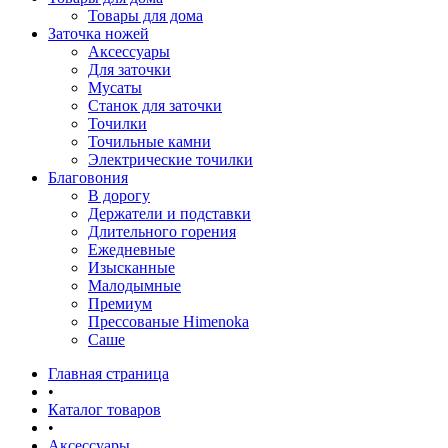
Товары для дома
Заточка ножей
Аксессуары
Для заточки
Мусаты
Станок для заточки
Точилки
Точильные камни
Электрические точилки
Благовония
В дорогу
Держатели и подставки
Длительного горения
Ежедневные
Изысканные
Малодымные
Премиум
Прессованые Himenoka
Саше
Главная страница
•
Каталог товаров
•
Аксессуары