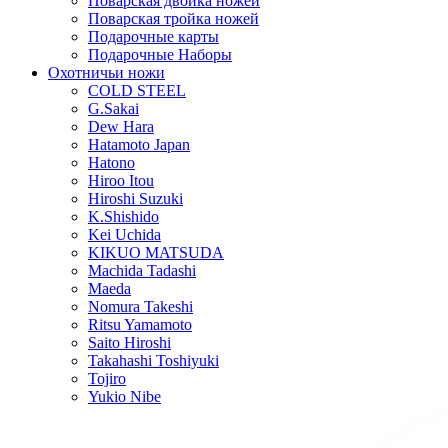
Поварская двойка ножей
Поварская тройка ножей
Подарочные карты
Подарочные Наборы
Охотничьи ножи
COLD STEEL
G.Sakai
Dew Hara
Hatamoto Japan
Hatono
Hiroo Itou
Hiroshi Suzuki
K.Shishido
Kei Uchida
KIKUO MATSUDA
Machida Tadashi
Maeda
Nomura Takeshi
Ritsu Yamamoto
Saito Hiroshi
Takahashi Toshiyuki
Tojiro
Yukio Nibe