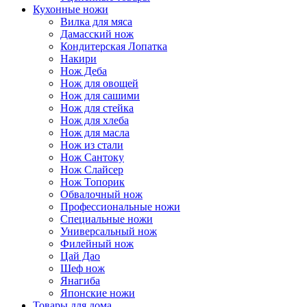
Кухонные ножи
Вилка для мяса
Дамасский нож
Кондитерская Лопатка
Накири
Нож Деба
Нож для овощей
Нож для сашими
Нож для стейка
Нож для хлеба
Нож для масла
Нож из стали
Нож Сантоку
Нож Слайсер
Нож Топорик
Обвалочный нож
Профессиональные ножи
Специальные ножи
Универсальный нож
Филейный нож
Цай Дао
Шеф нож
Янагиба
Японские ножи
Товары для дома