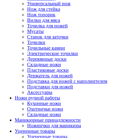
Универсальный нож
Нож для стейка
Нож топорик
Вилки для мяса
Точилка для ножей
Мусаты
Станок для заточки
Точилки
Точильные камни
Электрические точилки
Деревянные доски
Складные ножи
Пластиковые доски
Держатель для ножей
Подставка для ножей с наполнителем
Подставки для ножей
Аксессуары
Ножи ручной работы
Кухонные ножи
Охотничьи ножи
Складные ножи
Маникюрные принадлежности
Ножнички для маникюра
Уцененные товары
Уцененные товары