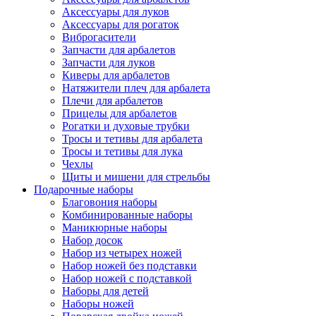
Аксессуары для луков
Аксессуары для рогаток
Виброгасители
Запчасти для арбалетов
Запчасти для луков
Киверы для арбалетов
Натяжители плеч для арбалета
Плечи для арбалетов
Прицелы для арбалетов
Рогатки и духовые трубки
Тросы и тетивы для арбалета
Тросы и тетивы для лука
Чехлы
Щиты и мишени для стрельбы
Подарочные наборы
Благовония наборы
Комбинированные наборы
Маникюрные наборы
Набор досок
Набор из четырех ножей
Набор ножей без подставки
Набор ножей с подставкой
Наборы для детей
Наборы ножей