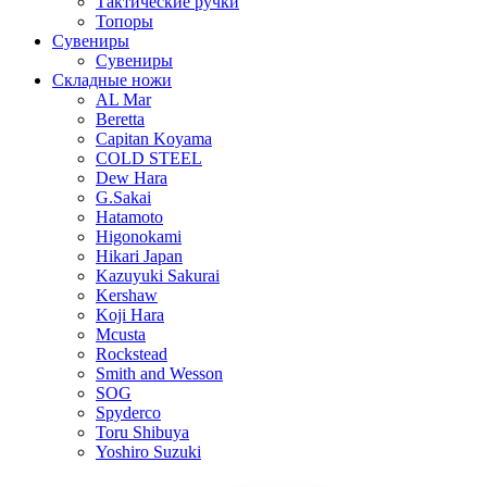
Тактические ручки
Топоры
Сувениры
Сувениры
Складные ножи
AL Mar
Beretta
Capitan Koyama
COLD STEEL
Dew Hara
G.Sakai
Hatamoto
Higonokami
Hikari Japan
Kazuyuki Sakurai
Kershaw
Koji Hara
Mcusta
Rockstead
Smith and Wesson
SOG
Spyderco
Toru Shibuya
Yoshiro Suzuki