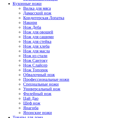
Кухонные ножи
Вилка для мяса
Дамасский нож
Кондитерская Лопатка
Накири
Нож Деба
Нож для овощей
Нож для сашими
Нож для стейка
Нож для хлеба
Нож для масла
Нож из стали
Нож Сантоку
Нож Слайсер
Нож Топорик
Обвалочный нож
Профессиональные ножи
Специальные ножи
Универсальный нож
Филейный нож
Цай Дао
Шеф нож
Янагиба
Японские ножи
Товары для дома