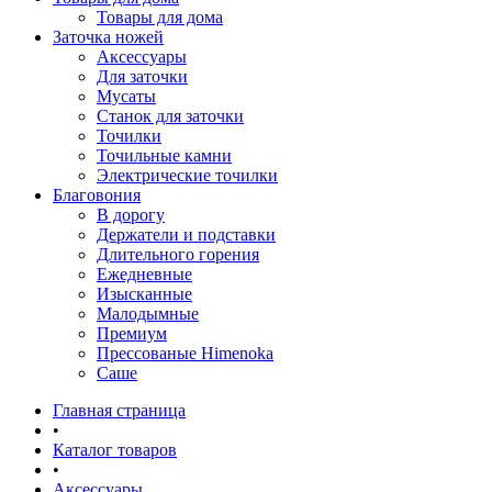
Товары для дома
Заточка ножей
Аксессуары
Для заточки
Мусаты
Станок для заточки
Точилки
Точильные камни
Электрические точилки
Благовония
В дорогу
Держатели и подставки
Длительного горения
Ежедневные
Изысканные
Малодымные
Премиум
Прессованые Himenoka
Саше
Главная страница
•
Каталог товаров
•
Аксессуары