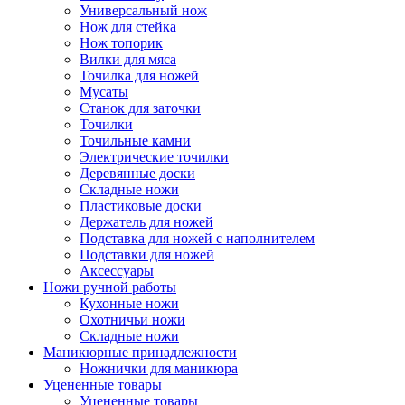
Универсальный нож
Нож для стейка
Нож топорик
Вилки для мяса
Точилка для ножей
Мусаты
Станок для заточки
Точилки
Точильные камни
Электрические точилки
Деревянные доски
Складные ножи
Пластиковые доски
Держатель для ножей
Подставка для ножей с наполнителем
Подставки для ножей
Аксессуары
Ножи ручной работы
Кухонные ножи
Охотничьи ножи
Складные ножи
Маникюрные принадлежности
Ножнички для маникюра
Уцененные товары
Уцененные товары