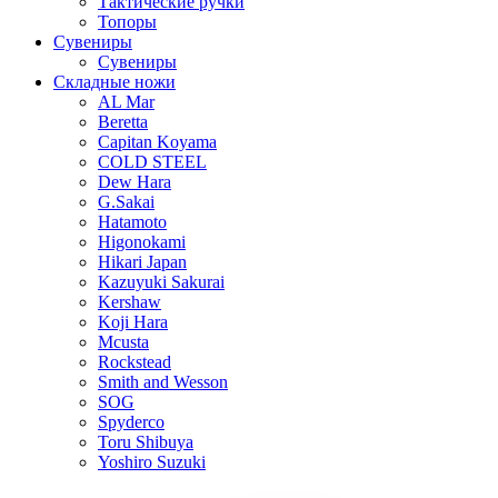
Тактические ручки
Топоры
Сувениры
Сувениры
Складные ножи
AL Mar
Beretta
Capitan Koyama
COLD STEEL
Dew Hara
G.Sakai
Hatamoto
Higonokami
Hikari Japan
Kazuyuki Sakurai
Kershaw
Koji Hara
Mcusta
Rockstead
Smith and Wesson
SOG
Spyderco
Toru Shibuya
Yoshiro Suzuki