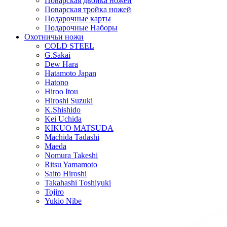
Поварская двойка ножей
Поварская тройка ножей
Подарочные карты
Подарочные Наборы
Охотничьи ножи
COLD STEEL
G.Sakai
Dew Hara
Hatamoto Japan
Hatono
Hiroo Itou
Hiroshi Suzuki
K.Shishido
Kei Uchida
KIKUO MATSUDA
Machida Tadashi
Maeda
Nomura Takeshi
Ritsu Yamamoto
Saito Hiroshi
Takahashi Toshiyuki
Tojiro
Yukio Nibe