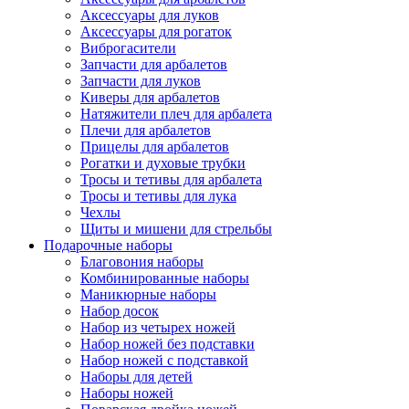
Аксессуары для луков
Аксессуары для рогаток
Виброгасители
Запчасти для арбалетов
Запчасти для луков
Киверы для арбалетов
Натяжители плеч для арбалета
Плечи для арбалетов
Прицелы для арбалетов
Рогатки и духовые трубки
Тросы и тетивы для арбалета
Тросы и тетивы для лука
Чехлы
Щиты и мишени для стрельбы
Подарочные наборы
Благовония наборы
Комбинированные наборы
Маникюрные наборы
Набор досок
Набор из четырех ножей
Набор ножей без подставки
Набор ножей с подставкой
Наборы для детей
Наборы ножей