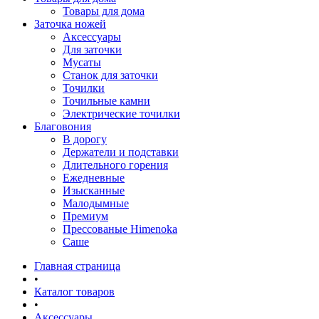
Товары для дома
Заточка ножей
Аксессуары
Для заточки
Мусаты
Станок для заточки
Точилки
Точильные камни
Электрические точилки
Благовония
В дорогу
Держатели и подставки
Длительного горения
Ежедневные
Изысканные
Малодымные
Премиум
Прессованые Himenoka
Саше
Главная страница
•
Каталог товаров
•
Аксессуары