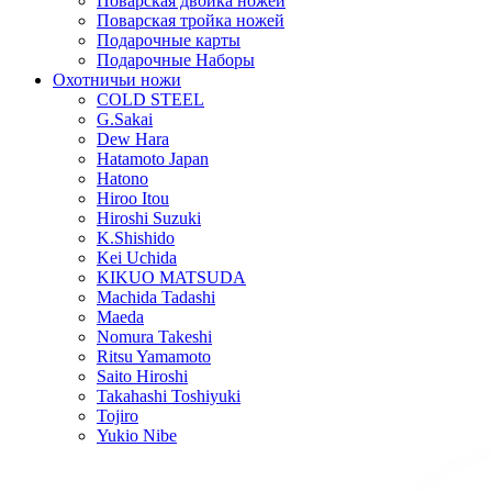
Поварская двойка ножей
Поварская тройка ножей
Подарочные карты
Подарочные Наборы
Охотничьи ножи
COLD STEEL
G.Sakai
Dew Hara
Hatamoto Japan
Hatono
Hiroo Itou
Hiroshi Suzuki
K.Shishido
Kei Uchida
KIKUO MATSUDA
Machida Tadashi
Maeda
Nomura Takeshi
Ritsu Yamamoto
Saito Hiroshi
Takahashi Toshiyuki
Tojiro
Yukio Nibe