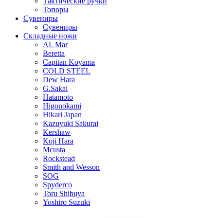
Тактические ручки
Топоры
Сувениры
Сувениры
Складные ножи
AL Mar
Beretta
Capitan Koyama
COLD STEEL
Dew Hara
G.Sakai
Hatamoto
Higonokami
Hikari Japan
Kazuyuki Sakurai
Kershaw
Koji Hara
Mcusta
Rockstead
Smith and Wesson
SOG
Spyderco
Toru Shibuya
Yoshiro Suzuki