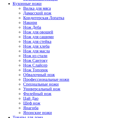
Кухонные ножи
Вилка для мяса
Дамасский нож
Кондитерская Лопатка
Накири
Нож Деба
Нож для овощей
Нож для сашими
Нож для стейка
Нож для хлеба
Нож для масла
Нож из стали
Нож Сантоку
Нож Слайсер
Нож Топорик
Обвалочный нож
Профессиональные ножи
Специальные ножи
Универсальный нож
Филейный нож
Цай Дао
Шеф нож
Янагиба
Японские ножи
Товары для дома