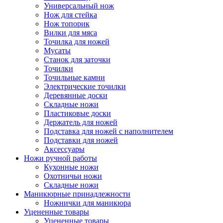
Универсальный нож
Нож для стейка
Нож топорик
Вилки для мяса
Точилка для ножей
Мусаты
Станок для заточки
Точилки
Точильные камни
Электрические точилки
Деревянные доски
Складные ножи
Пластиковые доски
Держатель для ножей
Подставка для ножей с наполнителем
Подставки для ножей
Аксессуары
Ножи ручной работы
Кухонные ножи
Охотничьи ножи
Складные ножи
Маникюрные принадлежности
Ножнички для маникюра
Уцененные товары
Уцененные товары