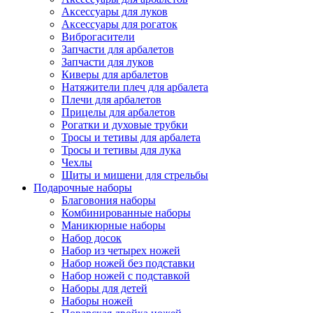
Аксессуары для луков
Аксессуары для рогаток
Виброгасители
Запчасти для арбалетов
Запчасти для луков
Киверы для арбалетов
Натяжители плеч для арбалета
Плечи для арбалетов
Прицелы для арбалетов
Рогатки и духовые трубки
Тросы и тетивы для арбалета
Тросы и тетивы для лука
Чехлы
Щиты и мишени для стрельбы
Подарочные наборы
Благовония наборы
Комбинированные наборы
Маникюрные наборы
Набор досок
Набор из четырех ножей
Набор ножей без подставки
Набор ножей с подставкой
Наборы для детей
Наборы ножей