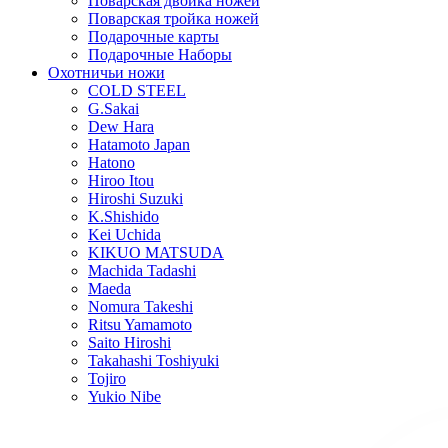
Поварская двойка ножей
Поварская тройка ножей
Подарочные карты
Подарочные Наборы
Охотничьи ножи
COLD STEEL
G.Sakai
Dew Hara
Hatamoto Japan
Hatono
Hiroo Itou
Hiroshi Suzuki
K.Shishido
Kei Uchida
KIKUO MATSUDA
Machida Tadashi
Maeda
Nomura Takeshi
Ritsu Yamamoto
Saito Hiroshi
Takahashi Toshiyuki
Tojiro
Yukio Nibe