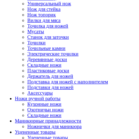
Универсальный нож
Нож для стейка
Нож топорик
Вилки для мяса
Точилка для ножей
Мусаты
Станок для заточки
Точилки
Точильные камни
Электрические точилки
Деревянные доски
Складные ножи
Пластиковые доски
Держатель для ножей
Подставка для ножей с наполнителем
Подставки для ножей
Аксессуары
Ножи ручной работы
Кухонные ножи
Охотничьи ножи
Складные ножи
Маникюрные принадлежности
Ножнички для маникюра
Уцененные товары
Уцененные товары