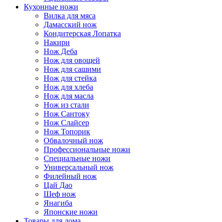
Кухонные ножи
Вилка для мяса
Дамасский нож
Кондитерская Лопатка
Накири
Нож Деба
Нож для овощей
Нож для сашими
Нож для стейка
Нож для хлеба
Нож для масла
Нож из стали
Нож Сантоку
Нож Слайсер
Нож Топорик
Обвалочный нож
Профессиональные ножи
Специальные ножи
Универсальный нож
Филейный нож
Цай Дао
Шеф нож
Янагиба
Японские ножи
Товары для дома