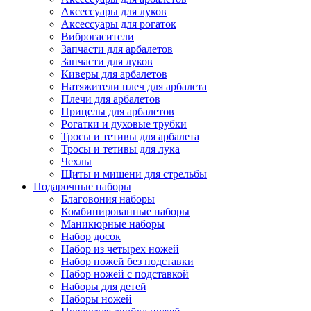
Аксессуары для луков
Аксессуары для рогаток
Виброгасители
Запчасти для арбалетов
Запчасти для луков
Киверы для арбалетов
Натяжители плеч для арбалета
Плечи для арбалетов
Прицелы для арбалетов
Рогатки и духовые трубки
Тросы и тетивы для арбалета
Тросы и тетивы для лука
Чехлы
Щиты и мишени для стрельбы
Подарочные наборы
Благовония наборы
Комбинированные наборы
Маникюрные наборы
Набор досок
Набор из четырех ножей
Набор ножей без подставки
Набор ножей с подставкой
Наборы для детей
Наборы ножей