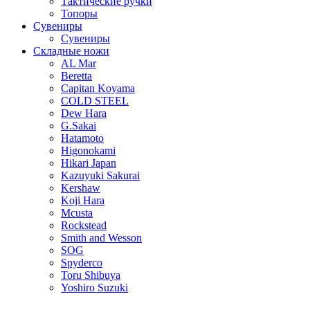
Тактические ручки
Топоры
Сувениры
Сувениры
Складные ножи
AL Mar
Beretta
Capitan Koyama
COLD STEEL
Dew Hara
G.Sakai
Hatamoto
Higonokami
Hikari Japan
Kazuyuki Sakurai
Kershaw
Koji Hara
Mcusta
Rockstead
Smith and Wesson
SOG
Spyderco
Toru Shibuya
Yoshiro Suzuki