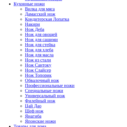
Кухонные ножи
Вилка для мяса
Дамасский нож
Кондитерская Лопатка
Накири
Нож Деба
Нож для овощей
Нож для сашими
Нож для стейка
Нож для хлеба
Нож для масла
Нож из стали
Нож Сантоку
Нож Слайсер
Нож Топорик
Обвалочный нож
Профессиональные ножи
Специальные ножи
Универсальный нож
Филейный нож
Цай Дао
Шеф нож
Янагиба
Японские ножи
Товары для дома