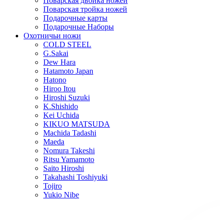
Поварская двойка ножей
Поварская тройка ножей
Подарочные карты
Подарочные Наборы
Охотничьи ножи
COLD STEEL
G.Sakai
Dew Hara
Hatamoto Japan
Hatono
Hiroo Itou
Hiroshi Suzuki
K.Shishido
Kei Uchida
KIKUO MATSUDA
Machida Tadashi
Maeda
Nomura Takeshi
Ritsu Yamamoto
Saito Hiroshi
Takahashi Toshiyuki
Tojiro
Yukio Nibe