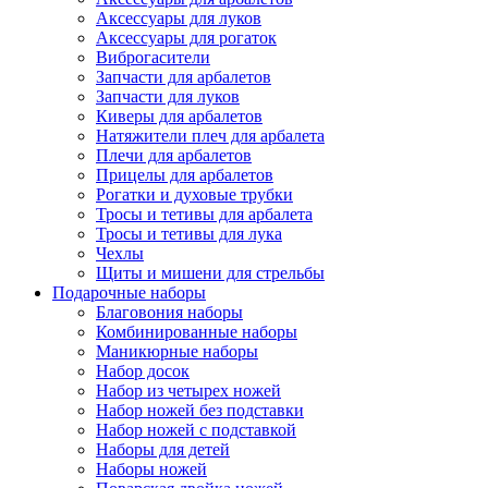
Аксессуары для луков
Аксессуары для рогаток
Виброгасители
Запчасти для арбалетов
Запчасти для луков
Киверы для арбалетов
Натяжители плеч для арбалета
Плечи для арбалетов
Прицелы для арбалетов
Рогатки и духовые трубки
Тросы и тетивы для арбалета
Тросы и тетивы для лука
Чехлы
Щиты и мишени для стрельбы
Подарочные наборы
Благовония наборы
Комбинированные наборы
Маникюрные наборы
Набор досок
Набор из четырех ножей
Набор ножей без подставки
Набор ножей с подставкой
Наборы для детей
Наборы ножей