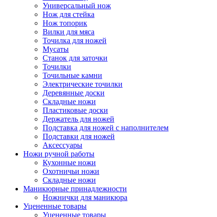
Универсальный нож
Нож для стейка
Нож топорик
Вилки для мяса
Точилка для ножей
Мусаты
Станок для заточки
Точилки
Точильные камни
Электрические точилки
Деревянные доски
Складные ножи
Пластиковые доски
Держатель для ножей
Подставка для ножей с наполнителем
Подставки для ножей
Аксессуары
Ножи ручной работы
Кухонные ножи
Охотничьи ножи
Складные ножи
Маникюрные принадлежности
Ножнички для маникюра
Уцененные товары
Уцененные товары