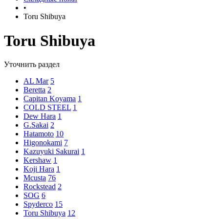
•
Toru Shibuya
Toru Shibuya
Уточнить раздел
AL Mar
5
Beretta
2
Capitan Koyama
1
COLD STEEL
1
Dew Hara
1
G.Sakai
2
Hatamoto
10
Higonokami
7
Kazuyuki Sakurai
1
Kershaw
1
Koji Hara
1
Mcusta
76
Rockstead
2
SOG
6
Spyderco
15
Toru Shibuya
12