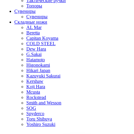
Тактические ручки
Топоры
Сувениры
Сувениры
Складные ножи
AL Mar
Beretta
Capitan Koyama
COLD STEEL
Dew Hara
G.Sakai
Hatamoto
Higonokami
Hikari Japan
Kazuyuki Sakurai
Kershaw
Koji Hara
Mcusta
Rockstead
Smith and Wesson
SOG
Spyderco
Toru Shibuya
Yoshiro Suzuki