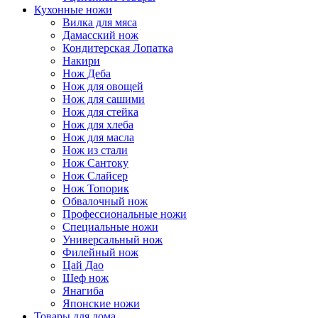
Кухонные ножи
Вилка для мяса
Дамасский нож
Кондитерская Лопатка
Накири
Нож Деба
Нож для овощей
Нож для сашими
Нож для стейка
Нож для хлеба
Нож для масла
Нож из стали
Нож Сантоку
Нож Слайсер
Нож Топорик
Обвалочный нож
Профессиональные ножи
Специальные ножи
Универсальный нож
Филейный нож
Цай Дао
Шеф нож
Янагиба
Японские ножи
Товары для дома