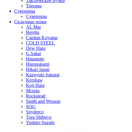
Тактические ручки
Топоры
Сувениры
Сувениры
Складные ножи
AL Mar
Beretta
Capitan Koyama
COLD STEEL
Dew Hara
G.Sakai
Hatamoto
Higonokami
Hikari Japan
Kazuyuki Sakurai
Kershaw
Koji Hara
Mcusta
Rockstead
Smith and Wesson
SOG
Spyderco
Toru Shibuya
Yoshiro Suzuki