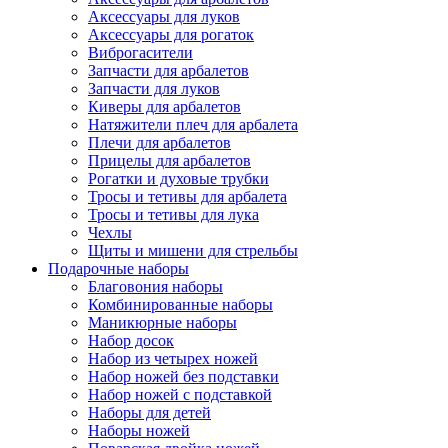
Аксессуары для луков
Аксессуары для рогаток
Виброгасители
Запчасти для арбалетов
Запчасти для луков
Киверы для арбалетов
Натяжители плеч для арбалета
Плечи для арбалетов
Прицелы для арбалетов
Рогатки и духовые трубки
Тросы и тетивы для арбалета
Тросы и тетивы для лука
Чехлы
Щиты и мишени для стрельбы
Подарочные наборы
Благовония наборы
Комбинированные наборы
Маникюрные наборы
Набор досок
Набор из четырех ножей
Набор ножей без подставки
Набор ножей с подставкой
Наборы для детей
Наборы ножей