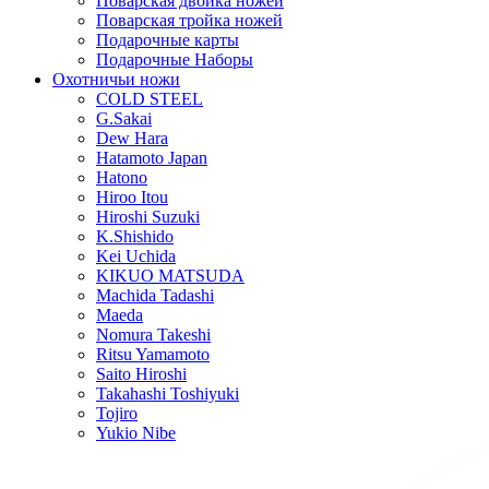
Поварская двойка ножей
Поварская тройка ножей
Подарочные карты
Подарочные Наборы
Охотничьи ножи
COLD STEEL
G.Sakai
Dew Hara
Hatamoto Japan
Hatono
Hiroo Itou
Hiroshi Suzuki
K.Shishido
Kei Uchida
KIKUO MATSUDA
Machida Tadashi
Maeda
Nomura Takeshi
Ritsu Yamamoto
Saito Hiroshi
Takahashi Toshiyuki
Tojiro
Yukio Nibe