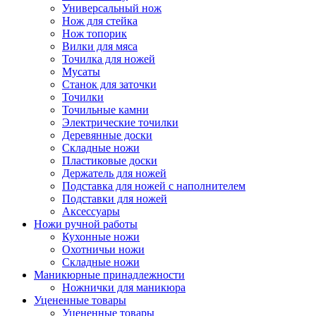
Универсальный нож
Нож для стейка
Нож топорик
Вилки для мяса
Точилка для ножей
Мусаты
Станок для заточки
Точилки
Точильные камни
Электрические точилки
Деревянные доски
Складные ножи
Пластиковые доски
Держатель для ножей
Подставка для ножей с наполнителем
Подставки для ножей
Аксессуары
Ножи ручной работы
Кухонные ножи
Охотничьи ножи
Складные ножи
Маникюрные принадлежности
Ножнички для маникюра
Уцененные товары
Уцененные товары