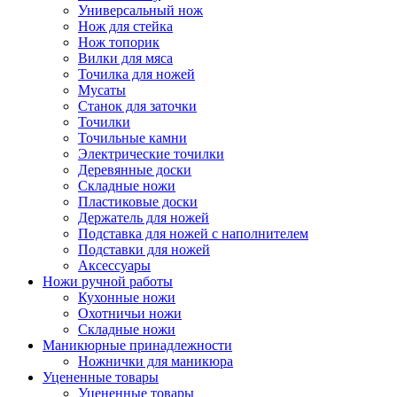
Универсальный нож
Нож для стейка
Нож топорик
Вилки для мяса
Точилка для ножей
Мусаты
Станок для заточки
Точилки
Точильные камни
Электрические точилки
Деревянные доски
Складные ножи
Пластиковые доски
Держатель для ножей
Подставка для ножей с наполнителем
Подставки для ножей
Аксессуары
Ножи ручной работы
Кухонные ножи
Охотничьи ножи
Складные ножи
Маникюрные принадлежности
Ножнички для маникюра
Уцененные товары
Уцененные товары