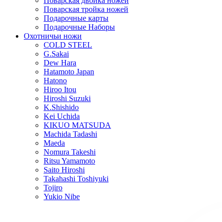
Поварская двойка ножей
Поварская тройка ножей
Подарочные карты
Подарочные Наборы
Охотничьи ножи
COLD STEEL
G.Sakai
Dew Hara
Hatamoto Japan
Hatono
Hiroo Itou
Hiroshi Suzuki
K.Shishido
Kei Uchida
KIKUO MATSUDA
Machida Tadashi
Maeda
Nomura Takeshi
Ritsu Yamamoto
Saito Hiroshi
Takahashi Toshiyuki
Tojiro
Yukio Nibe