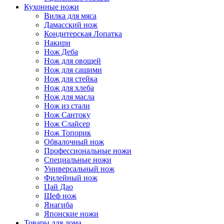
Кухонные ножи
Вилка для мяса
Дамасский нож
Кондитерская Лопатка
Накири
Нож Деба
Нож для овощей
Нож для сашими
Нож для стейка
Нож для хлеба
Нож для масла
Нож из стали
Нож Сантоку
Нож Слайсер
Нож Топорик
Обвалочный нож
Профессиональные ножи
Специальные ножи
Универсальный нож
Филейный нож
Цай Дао
Шеф нож
Янагиба
Японские ножи
Товары для дома