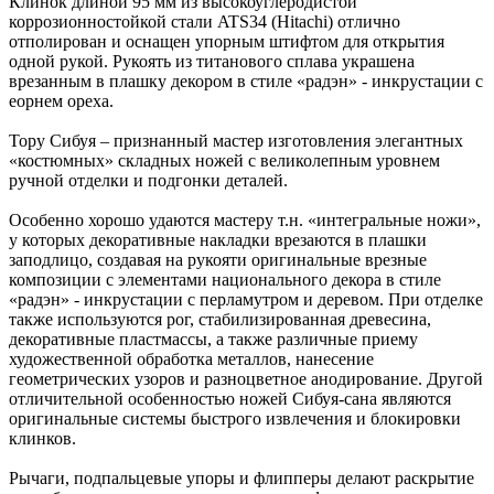
Клинок длиной 95 мм из высокоуглеродистой
коррозионностойкой стали ATS34 (Hitachi) отлично
отполирован и оснащен упорным штифтом для открытия
одной рукой. Рукоять из титанового сплава украшена
врезанным в плашку декором в стиле «радэн» - инкрустации с
еорнем ореха.
Тору Сибуя – признанный мастер изготовления элегантных
«костюмных» складных ножей с великолепным уровнем
ручной отделки и подгонки деталей.
Особенно хорошо удаются мастеру т.н. «интегральные ножи»,
у которых декоративные накладки врезаются в плашки
заподлицо, создавая на рукояти оригинальные врезные
композиции с элементами национального декора в стиле
«радэн» - инкрустации с перламутром и деревом. При отделке
также используются рог, стабилизированная древесина,
декоративные пластмассы, а также различные приему
художественной обработка металлов, нанесение
геометрических узоров и разноцветное анодирование. Другой
отличительной особенностью ножей Сибуя-сана являются
оригинальные системы быстрого извлечения и блокировки
клинков.
Рычаги, подпальцевые упоры и флипперы делают раскрытие