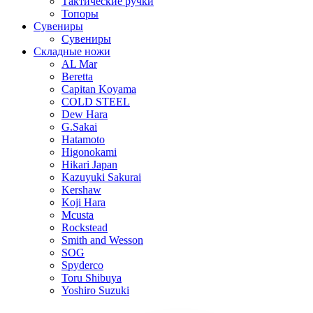
Тактические ручки
Топоры
Сувениры
Сувениры
Складные ножи
AL Mar
Beretta
Capitan Koyama
COLD STEEL
Dew Hara
G.Sakai
Hatamoto
Higonokami
Hikari Japan
Kazuyuki Sakurai
Kershaw
Koji Hara
Mcusta
Rockstead
Smith and Wesson
SOG
Spyderco
Toru Shibuya
Yoshiro Suzuki