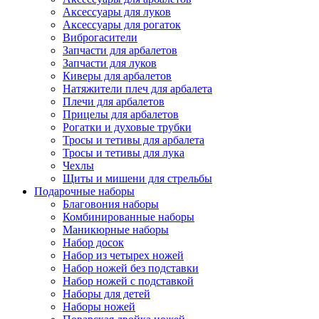
Аксессуары для луков
Аксессуары для рогаток
Виброгасители
Запчасти для арбалетов
Запчасти для луков
Киверы для арбалетов
Натяжители плеч для арбалета
Плечи для арбалетов
Прицелы для арбалетов
Рогатки и духовые трубки
Тросы и тетивы для арбалета
Тросы и тетивы для лука
Чехлы
Щиты и мишени для стрельбы
Подарочные наборы
Благовония наборы
Комбинированные наборы
Маникюрные наборы
Набор досок
Набор из четырех ножей
Набор ножей без подставки
Набор ножей с подставкой
Наборы для детей
Наборы ножей