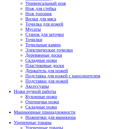
Универсальный нож
Нож для стейка
Нож топорик
Вилки для мяса
Точилка для ножей
Мусаты
Станок для заточки
Точилки
Точильные камни
Электрические точилки
Деревянные доски
Складные ножи
Пластиковые доски
Держатель для ножей
Подставка для ножей с наполнителем
Подставки для ножей
Аксессуары
Ножи ручной работы
Кухонные ножи
Охотничьи ножи
Складные ножи
Маникюрные принадлежности
Ножнички для маникюра
Уцененные товары
Уцененные товары