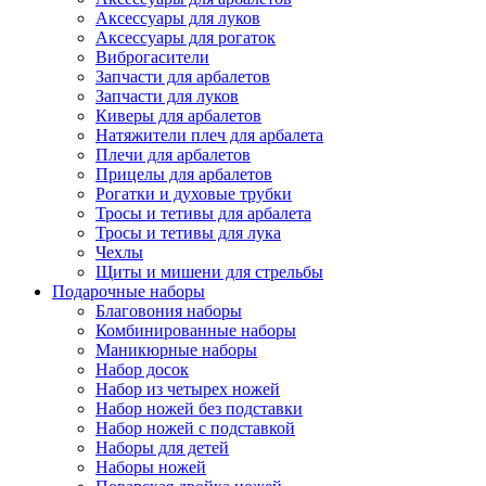
Аксессуары для луков
Аксессуары для рогаток
Виброгасители
Запчасти для арбалетов
Запчасти для луков
Киверы для арбалетов
Натяжители плеч для арбалета
Плечи для арбалетов
Прицелы для арбалетов
Рогатки и духовые трубки
Тросы и тетивы для арбалета
Тросы и тетивы для лука
Чехлы
Щиты и мишени для стрельбы
Подарочные наборы
Благовония наборы
Комбинированные наборы
Маникюрные наборы
Набор досок
Набор из четырех ножей
Набор ножей без подставки
Набор ножей с подставкой
Наборы для детей
Наборы ножей