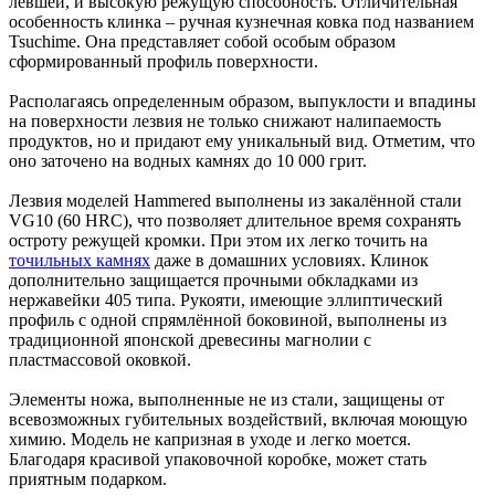
левшей, и высокую режущую способность. Отличительная
особенность клинка – ручная кузнечная ковка под названием
Tsuchime. Она представляет собой особым образом
сформированный профиль поверхности.
Располагаясь определенным образом, выпуклости и впадины
на поверхности лезвия не только снижают налипаемость
продуктов, но и придают ему уникальный вид. Отметим, что
оно заточено на водных камнях до 10 000 грит.
Лезвия моделей Hammered выполнены из закалённой стали
VG10 (60 HRC), что позволяет длительное время сохранять
остроту режущей кромки. При этом их легко точить на
точильных камнях
даже в домашних условиях. Клинок
дополнительно защищается прочными обкладками из
нержавейки 405 типа. Рукояти, имеющие эллиптический
профиль с одной спрямлённой боковиной, выполнены из
традиционной японской древесины магнолии с
пластмассовой оковкой.
Элементы ножа, выполненные не из стали, защищены от
всевозможных губительных воздействий, включая моющую
химию. Модель не капризная в уходе и легко моется.
Благодаря красивой упаковочной коробке, может стать
приятным подарком.