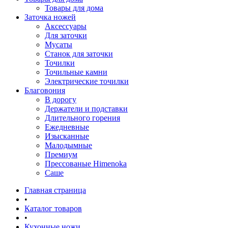
Товары для дома
Заточка ножей
Аксессуары
Для заточки
Мусаты
Станок для заточки
Точилки
Точильные камни
Электрические точилки
Благовония
В дорогу
Держатели и подставки
Длительного горения
Ежедневные
Изысканные
Малодымные
Премиум
Прессованые Himenoka
Саше
Главная страница
•
Каталог товаров
•
Кухонные ножи