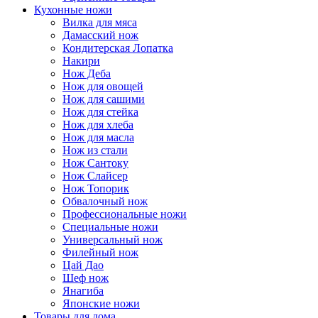
Кухонные ножи
Вилка для мяса
Дамасский нож
Кондитерская Лопатка
Накири
Нож Деба
Нож для овощей
Нож для сашими
Нож для стейка
Нож для хлеба
Нож для масла
Нож из стали
Нож Сантоку
Нож Слайсер
Нож Топорик
Обвалочный нож
Профессиональные ножи
Специальные ножи
Универсальный нож
Филейный нож
Цай Дао
Шеф нож
Янагиба
Японские ножи
Товары для дома