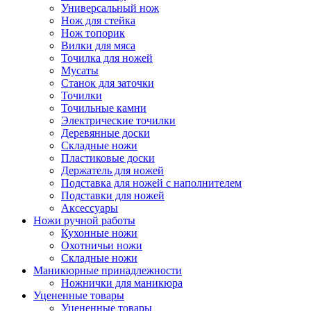
Универсальный нож
Нож для стейка
Нож топорик
Вилки для мяса
Точилка для ножей
Мусаты
Станок для заточки
Точилки
Точильные камни
Электрические точилки
Деревянные доски
Складные ножи
Пластиковые доски
Держатель для ножей
Подставка для ножей с наполнителем
Подставки для ножей
Аксессуары
Ножи ручной работы
Кухонные ножи
Охотничьи ножи
Складные ножи
Маникюрные принадлежности
Ножнички для маникюра
Уцененные товары
Уцененные товары