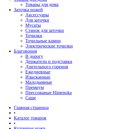
Товары для дома
Заточка ножей
Аксессуары
Для заточки
Мусаты
Станок для заточки
Точилки
Точильные камни
Электрические точилки
Благовония
В дорогу
Держатели и подставки
Длительного горения
Ежедневные
Изысканные
Малодымные
Премиум
Прессованые Himenoka
Саше
Главная страница
•
Каталог товаров
•
Кухонные ножи