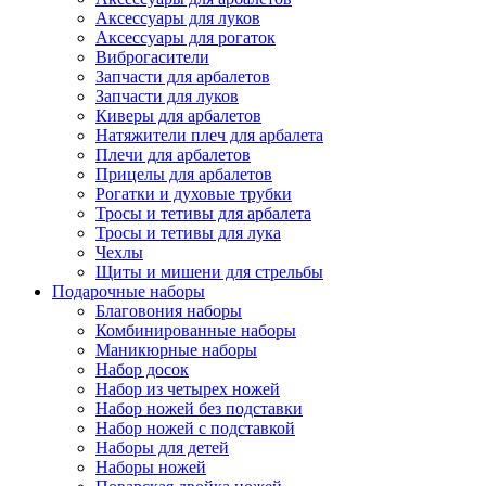
Аксессуары для луков
Аксессуары для рогаток
Виброгасители
Запчасти для арбалетов
Запчасти для луков
Киверы для арбалетов
Натяжители плеч для арбалета
Плечи для арбалетов
Прицелы для арбалетов
Рогатки и духовые трубки
Тросы и тетивы для арбалета
Тросы и тетивы для лука
Чехлы
Щиты и мишени для стрельбы
Подарочные наборы
Благовония наборы
Комбинированные наборы
Маникюрные наборы
Набор досок
Набор из четырех ножей
Набор ножей без подставки
Набор ножей с подставкой
Наборы для детей
Наборы ножей