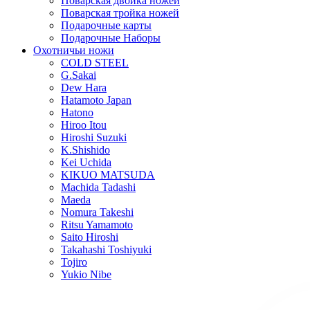
Поварская двойка ножей
Поварская тройка ножей
Подарочные карты
Подарочные Наборы
Охотничьи ножи
COLD STEEL
G.Sakai
Dew Hara
Hatamoto Japan
Hatono
Hiroo Itou
Hiroshi Suzuki
K.Shishido
Kei Uchida
KIKUO MATSUDA
Machida Tadashi
Maeda
Nomura Takeshi
Ritsu Yamamoto
Saito Hiroshi
Takahashi Toshiyuki
Tojiro
Yukio Nibe