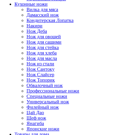
Кухонные ножи
Вилка для мяса
Дамасский нож
Кондитерская Лопатка
Накири
Нож Деба
Нож для овощей
Нож для сашими
Нож для стейка
Нож для хлеба
Нож для масла
Нож из стали
Нож Сантоку
Нож Слайсер
Нож Топорик
Обвалочный нож
Профессиональные ножи
Специальные ножи
Универсальный нож
Филейный нож
Цай Дао
Шеф нож
Янагиба
Японские ножи
Товары для дома