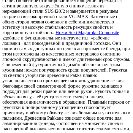
стали: скошенное отполированное утолщение переходит в
сатинированную, закруглённую спинку лезвия из
нержавеющей стали SUS420J2 и завершается в режущем
острие из высокопрочной стали VG-MAX. Заточенные с
обеих сторон лезвия сочетают в себе минималистскую
эстетику и высокую стабильность режущих свойств и
коррозионную стойкость.
Ножи Seki Magoroku Composite
–
удобные и функциональные инструменты, «рабочие
лошадки» для повседневной и праздничной готовки. Они
одни из самых доступных по цене в ассортименте бренда, при
этом изготовлены из качественных материалов с истинно
японской скрупулёзностью и имеют длительный срок службы.
Современный футуристичный дизайн обеспечивает этим
кухонным ножам популярность среди покупателей. Рукоятка
из светлой узорчатой древесины Pakka плавно
устанавливается на проходящее насквозь удлинение лезвия;
благодаря своей симметричной форме рукоятка одинаково
подходит для резки правой или левой рукой. Рукоять тонкая и
лёгкая по весу, а её центр тяжести смещён вперед,
обеспечивая динамичность в обращении. Плавный переход от
рукоятки к полированному утолщению способствует
приятному и лёгкому обхвату лезвия большим и указательным
пальцами. Древесина Pakkaне означает общее понятие для
ламинированной фанеры, состоящей из множества слоёв и
насыщенной высококачественными синтетическими смолами,