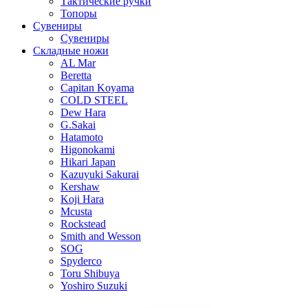
Тактические ручки
Топоры
Сувениры
Сувениры
Складные ножи
AL Mar
Beretta
Capitan Koyama
COLD STEEL
Dew Hara
G.Sakai
Hatamoto
Higonokami
Hikari Japan
Kazuyuki Sakurai
Kershaw
Koji Hara
Mcusta
Rockstead
Smith and Wesson
SOG
Spyderco
Toru Shibuya
Yoshiro Suzuki