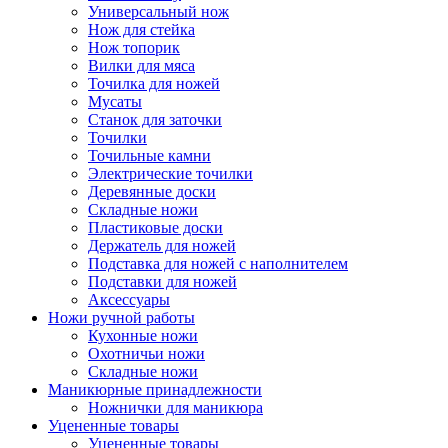
Универсальный нож
Нож для стейка
Нож топорик
Вилки для мяса
Точилка для ножей
Мусаты
Станок для заточки
Точилки
Точильные камни
Электрические точилки
Деревянные доски
Складные ножи
Пластиковые доски
Держатель для ножей
Подставка для ножей с наполнителем
Подставки для ножей
Аксессуары
Ножи ручной работы
Кухонные ножи
Охотничьи ножи
Складные ножи
Маникюрные принадлежности
Ножнички для маникюра
Уцененные товары
Уцененные товары