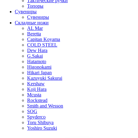
Тактические ручки
Топоры
Сувениры
Сувениры
Складные ножи
AL Mar
Beretta
Capitan Koyama
COLD STEEL
Dew Hara
G.Sakai
Hatamoto
Higonokami
Hikari Japan
Kazuyuki Sakurai
Kershaw
Koji Hara
Mcusta
Rockstead
Smith and Wesson
SOG
Spyderco
Toru Shibuya
Yoshiro Suzuki