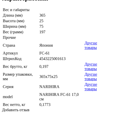
Вес и габариты
Длина (мм)
365
Высота (мм)
25
Ширина (мм)
75
Вес (грамм)
197
Прочие
Другие
Страна
Япония
товары
Артикул
FC-61
ШтрихКод
4543225001613
Другие
Вес брутто, кг
0,197
товары
Размер упаковки,
Другие
365x75x25
мм
товары
Другие
Серия
NARIHIRA
товары
NARIHIRA FC-61 17,0
model
см
Вес нетто, кг
0,1773
Добавить отзыв