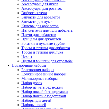
Аксессуары для луков
Аксессуары для рогаток
Виброгасители
Запчасти для арбалетов
Запчасти для луков
Киверы для арбалетов
Натяжители плеч для арбалета
Плечи для арбалетов
Прицелы для арбалетов
Рогатки и духовые трубки
Тросы и тетивы для арбалета
Тросы и тетивы для лука
Чехлы
Щиты и мишени для стрельбы
Подарочные наборы
Благовония наборы
Комбинированные наборы
Маникюрные наборы
Набор досок
Набор из четырех ножей
Набор ножей без подставки
Набор ножей с подставкой
Наборы для детей
Наборы ножей