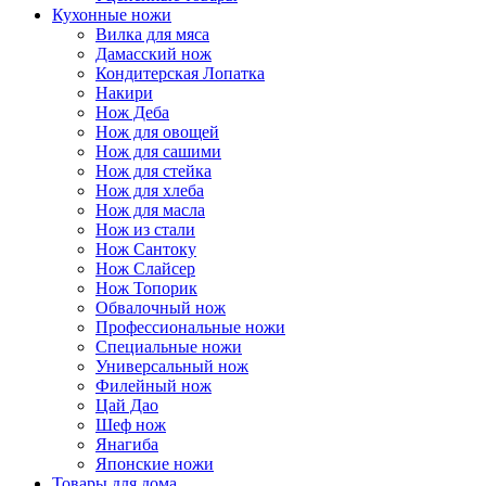
Кухонные ножи
Вилка для мяса
Дамасский нож
Кондитерская Лопатка
Накири
Нож Деба
Нож для овощей
Нож для сашими
Нож для стейка
Нож для хлеба
Нож для масла
Нож из стали
Нож Сантоку
Нож Слайсер
Нож Топорик
Обвалочный нож
Профессиональные ножи
Специальные ножи
Универсальный нож
Филейный нож
Цай Дао
Шеф нож
Янагиба
Японские ножи
Товары для дома