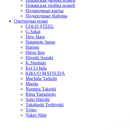
Поварская двойка ножей
Поварская тройка ножей
Подарочные карты
Подарочные Наборы
Охотничьи ножи
COLD STEEL
G.Sakai
Dew Hara
Hatamoto Japan
Hatono
Hiroo Itou
Hiroshi Suzuki
K.Shishido
Kei Uchida
KIKUO MATSUDA
Machida Tadashi
Maeda
Nomura Takeshi
Ritsu Yamamoto
Saito Hiroshi
Takahashi Toshiyuki
Tojiro
Yukio Nibe