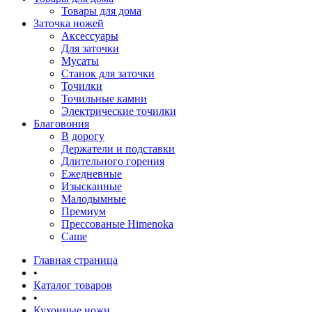
Товары для дома
Заточка ножей
Аксессуары
Для заточки
Мусаты
Станок для заточки
Точилки
Точильные камни
Электрические точилки
Благовония
В дорогу
Держатели и подставки
Длительного горения
Ежедневные
Изысканные
Малодымные
Премиум
Прессованые Himenoka
Саше
Главная страница
•
Каталог товаров
•
Кухонные ножи