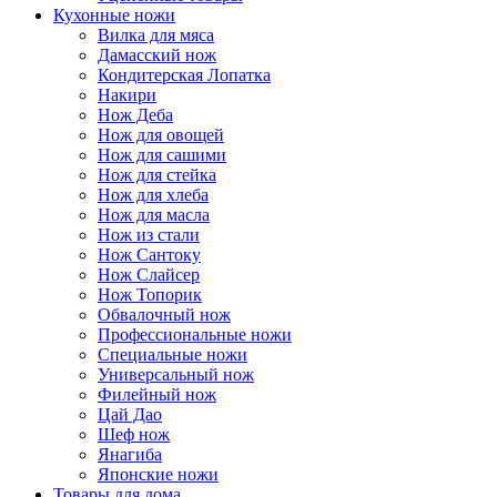
Кухонные ножи
Вилка для мяса
Дамасский нож
Кондитерская Лопатка
Накири
Нож Деба
Нож для овощей
Нож для сашими
Нож для стейка
Нож для хлеба
Нож для масла
Нож из стали
Нож Сантоку
Нож Слайсер
Нож Топорик
Обвалочный нож
Профессиональные ножи
Специальные ножи
Универсальный нож
Филейный нож
Цай Дао
Шеф нож
Янагиба
Японские ножи
Товары для дома