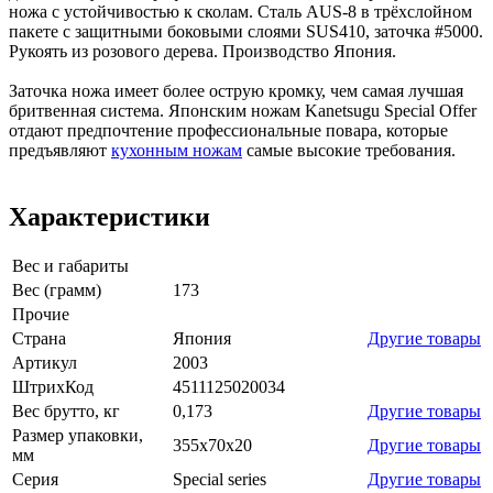
ножа с устойчивостью к сколам. Сталь AUS-8 в трёхслойном
пакете с защитными боковыми слоями SUS410, заточка #5000.
Рукоять из розового дерева. Производство Япония.
Заточка ножа имеет более острую кромку, чем самая лучшая
бритвенная система. Японским ножам Kanetsugu Special Offer
отдают предпочтение профессиональные повара, которые
предъявляют
кухонным ножам
самые высокие требования.
Характеристики
Вес и габариты
Вес (грамм)
173
Прочие
Страна
Япония
Другие товары
Артикул
2003
ШтрихКод
4511125020034
Вес брутто, кг
0,173
Другие товары
Размер упаковки,
355х70х20
Другие товары
мм
Серия
Special series
Другие товары