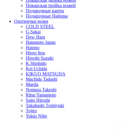
Поварская двойка ножей
Поварская тройка ножей
Подарочные карты
Подарочные Наборы
Охотничьи ножи
COLD STEEL
G.Sakai
Dew Hara
Hatamoto Japan
Hatono
Hiroo Itou
Hiroshi Suzuki
K.Shishido
Kei Uchida
KIKUO MATSUDA
Machida Tadashi
Maeda
Nomura Takeshi
Ritsu Yamamoto
Saito Hiroshi
Takahashi Toshiyuki
Tojiro
Yukio Nibe