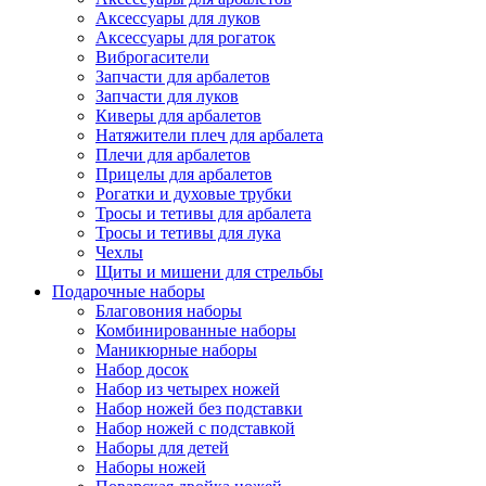
Аксессуары для луков
Аксессуары для рогаток
Виброгасители
Запчасти для арбалетов
Запчасти для луков
Киверы для арбалетов
Натяжители плеч для арбалета
Плечи для арбалетов
Прицелы для арбалетов
Рогатки и духовые трубки
Тросы и тетивы для арбалета
Тросы и тетивы для лука
Чехлы
Щиты и мишени для стрельбы
Подарочные наборы
Благовония наборы
Комбинированные наборы
Маникюрные наборы
Набор досок
Набор из четырех ножей
Набор ножей без подставки
Набор ножей с подставкой
Наборы для детей
Наборы ножей