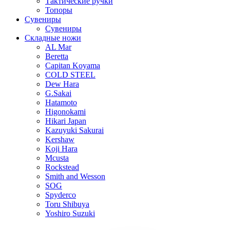
Тактические ручки
Топоры
Сувениры
Сувениры
Складные ножи
AL Mar
Beretta
Capitan Koyama
COLD STEEL
Dew Hara
G.Sakai
Hatamoto
Higonokami
Hikari Japan
Kazuyuki Sakurai
Kershaw
Koji Hara
Mcusta
Rockstead
Smith and Wesson
SOG
Spyderco
Toru Shibuya
Yoshiro Suzuki