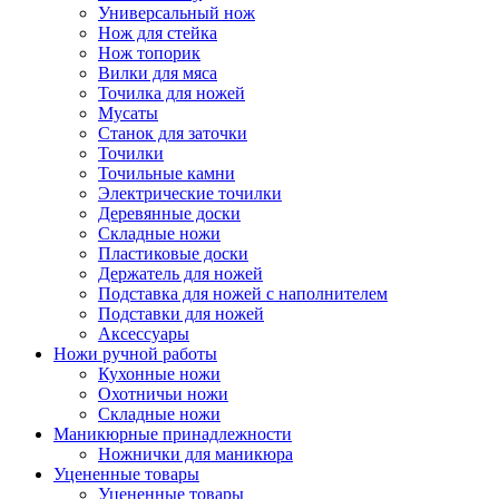
Универсальный нож
Нож для стейка
Нож топорик
Вилки для мяса
Точилка для ножей
Мусаты
Станок для заточки
Точилки
Точильные камни
Электрические точилки
Деревянные доски
Складные ножи
Пластиковые доски
Держатель для ножей
Подставка для ножей с наполнителем
Подставки для ножей
Аксессуары
Ножи ручной работы
Кухонные ножи
Охотничьи ножи
Складные ножи
Маникюрные принадлежности
Ножнички для маникюра
Уцененные товары
Уцененные товары