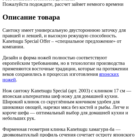
Пожалуйста подождите, рассчет займет немного времени
Описание товара
Сантоку имеет универсальную двустороннюю заточку для
правшей и левшей, и высокую режущую способность.
Kanetsugu Special Offer – «специальное предложение» от
компании.
Дизайн и форма ножей полностью соответствуют
европейским требованиям, но в технологии производства
применяются восточные традиции, которые на протяжении
веков сохранились в процессах изготовления
японских
ножей
.
Нож сантоку Kanetsugu Special (арт. 2003) с клинком 17 см —
японская альтернатива шеф ножу для домашней кухни.
Широкий клинок со скруглённым кончиком удобен для
шинковки овощей, нарезки мяса без костей и рыбы. Легче и
короче шефа — оптимальный выбор для домашней кухни и
небольших рук.
Фирменная геометрия клинка Kanetsugu хамагури-ба —
двояковыпуклый профиль сечения сочетает остроту японского