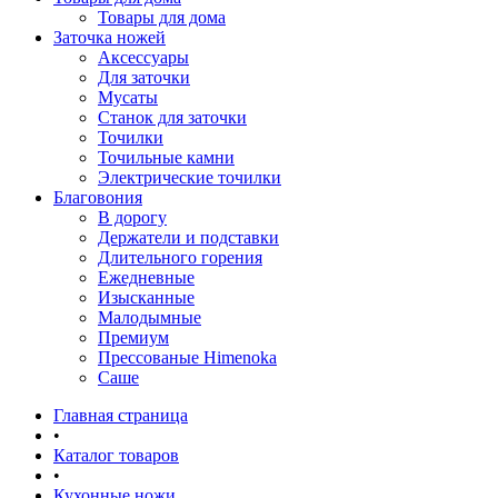
Товары для дома
Заточка ножей
Аксессуары
Для заточки
Мусаты
Станок для заточки
Точилки
Точильные камни
Электрические точилки
Благовония
В дорогу
Держатели и подставки
Длительного горения
Ежедневные
Изысканные
Малодымные
Премиум
Прессованые Himenoka
Саше
Главная страница
•
Каталог товаров
•
Кухонные ножи