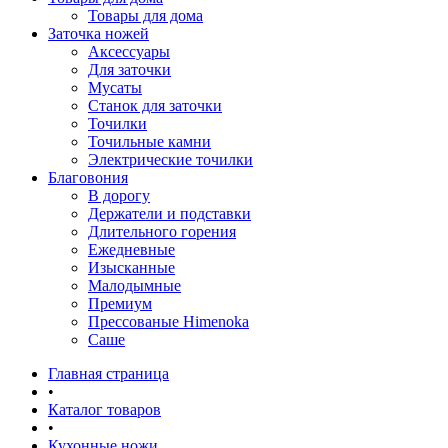
Товары для дома
Заточка ножей
Аксессуары
Для заточки
Мусаты
Станок для заточки
Точилки
Точильные камни
Электрические точилки
Благовония
В дорогу
Держатели и подставки
Длительного горения
Ежедневные
Изысканные
Малодымные
Премиум
Прессованые Himenoka
Саше
Главная страница
•
Каталог товаров
•
Кухонные ножи