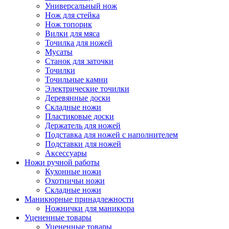
Универсальный нож
Нож для стейка
Нож топорик
Вилки для мяса
Точилка для ножей
Мусаты
Станок для заточки
Точилки
Точильные камни
Электрические точилки
Деревянные доски
Складные ножи
Пластиковые доски
Держатель для ножей
Подставка для ножей с наполнителем
Подставки для ножей
Аксессуары
Ножи ручной работы
Кухонные ножи
Охотничьи ножи
Складные ножи
Маникюрные принадлежности
Ножнички для маникюра
Уцененные товары
Уцененные товары