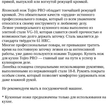
прямой, выпуклой или вогнутой режущей кромкой.
Японский нож Tojiro PRO обладает тончайшей режущей
кромкой. Это обязательное качеств «орудия» истинного
профессионального повара, который со всем уважением
относится к своему инструменту и любимому делу.
Лезвие универсального кухонного ножа выполнено из
элитной стали VG-10, которая славится своей прочностью и
возможностью долго держать заточку. Сталь закаляется до
стандарта твёрдости 61 HRC.
Многие профессиональные повара, не привыкшие тратить
время на постоянную заточку лезвия из-за интенсивной
работы, уже давно пользуются ножами Тоджиро. Купить нож
для кухни Tojiro PRO — главный шаг на пути к успеху в
кулинарном деле.
Линейка оснащена специальными нескользящими рукоятями,
выполненными из нержавеющей стали 18-8. Рукоять покрыта
особым слоем, который позволяет комфортно удерживать нож
даже влажной рукой.
Не рекомендуем мыть в посудомоечной машине.
* Кухонные ножи предназначены только для использования на
кухне.