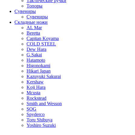
Тактические ручки
Топоры
Сувениры
Сувениры
Складные ножи
AL Mar
Beretta
Capitan Koyama
COLD STEEL
Dew Hara
G.Sakai
Hatamoto
Higonokami
Hikari Japan
Kazuyuki Sakurai
Kershaw
Koji Hara
Mcusta
Rockstead
Smith and Wesson
SOG
Spyderco
Toru Shibuya
Yoshiro Suzuki