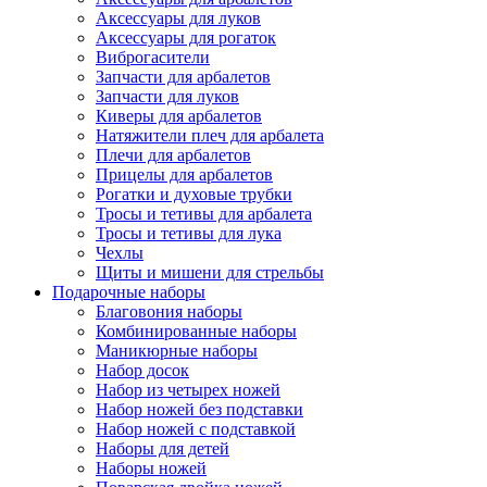
Аксессуары для луков
Аксессуары для рогаток
Виброгасители
Запчасти для арбалетов
Запчасти для луков
Киверы для арбалетов
Натяжители плеч для арбалета
Плечи для арбалетов
Прицелы для арбалетов
Рогатки и духовые трубки
Тросы и тетивы для арбалета
Тросы и тетивы для лука
Чехлы
Щиты и мишени для стрельбы
Подарочные наборы
Благовония наборы
Комбинированные наборы
Маникюрные наборы
Набор досок
Набор из четырех ножей
Набор ножей без подставки
Набор ножей с подставкой
Наборы для детей
Наборы ножей