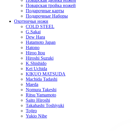
Поварская двойка ножей
Поварская тройка ножей
Подарочные карты
Подарочные Наборы
Охотничьи ножи
COLD STEEL
G.Sakai
Dew Hara
Hatamoto Japan
Hatono
Hiroo Itou
Hiroshi Suzuki
K.Shishido
Kei Uchida
KIKUO MATSUDA
Machida Tadashi
Maeda
Nomura Takeshi
Ritsu Yamamoto
Saito Hiroshi
Takahashi Toshiyuki
Tojiro
Yukio Nibe