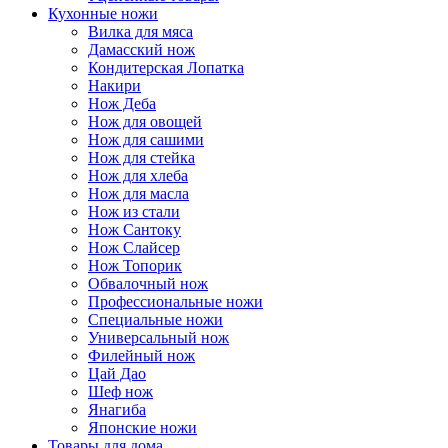
Кухонные ножи
Вилка для мяса
Дамасский нож
Кондитерская Лопатка
Накири
Нож Деба
Нож для овощей
Нож для сашими
Нож для стейка
Нож для хлеба
Нож для масла
Нож из стали
Нож Сантоку
Нож Слайсер
Нож Топорик
Обвалочный нож
Профессиональные ножи
Специальные ножи
Универсальный нож
Филейный нож
Цай Дао
Шеф нож
Янагиба
Японские ножи
Товары для дома