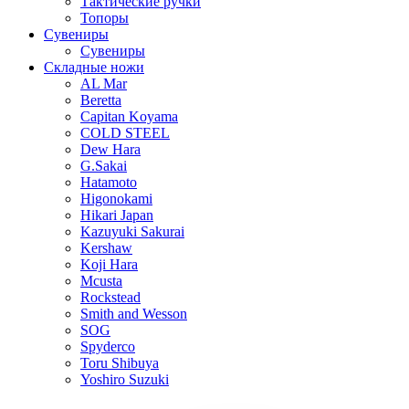
Тактические ручки
Топоры
Сувениры
Сувениры
Складные ножи
AL Mar
Beretta
Capitan Koyama
COLD STEEL
Dew Hara
G.Sakai
Hatamoto
Higonokami
Hikari Japan
Kazuyuki Sakurai
Kershaw
Koji Hara
Mcusta
Rockstead
Smith and Wesson
SOG
Spyderco
Toru Shibuya
Yoshiro Suzuki