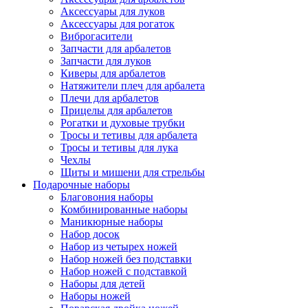
Аксессуары для луков
Аксессуары для рогаток
Виброгасители
Запчасти для арбалетов
Запчасти для луков
Киверы для арбалетов
Натяжители плеч для арбалета
Плечи для арбалетов
Прицелы для арбалетов
Рогатки и духовые трубки
Тросы и тетивы для арбалета
Тросы и тетивы для лука
Чехлы
Щиты и мишени для стрельбы
Подарочные наборы
Благовония наборы
Комбинированные наборы
Маникюрные наборы
Набор досок
Набор из четырех ножей
Набор ножей без подставки
Набор ножей с подставкой
Наборы для детей
Наборы ножей