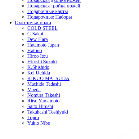
Поварская двойка ножей
Поварская тройка ножей
Подарочные карты
Подарочные Наборы
Охотничьи ножи
COLD STEEL
G.Sakai
Dew Hara
Hatamoto Japan
Hatono
Hiroo Itou
Hiroshi Suzuki
K.Shishido
Kei Uchida
KIKUO MATSUDA
Machida Tadashi
Maeda
Nomura Takeshi
Ritsu Yamamoto
Saito Hiroshi
Takahashi Toshiyuki
Tojiro
Yukio Nibe