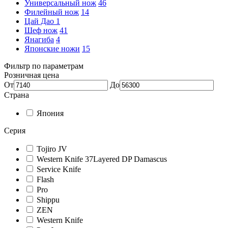
Универсальный нож
46
Филейный нож
14
Цай Дао
1
Шеф нож
41
Янагиба
4
Японские ножи
15
Фильтр по параметрам
Розничная цена
От
До
Страна
Япония
Серия
Tojiro JV
Western Knife 37Layered DP Damascus
Service Knife
Flash
Pro
Shippu
ZEN
Western Knife