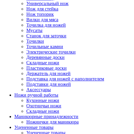
Универсальный нож
Нож для стейка
Нож топорик
Вилки для мяса
Точилка для ножей
Мусаты
Станок для заточки
Точилки
Точильные камни
Электрические точилки
Деревянные доски
Складные ножи
Пластиковые доски
Держатель для ножей
Подставка для ножей с наполнителем
Подставки для ножей
Аксессуары
Ножи ручной работы
Кухонные ножи
Охотничьи ножи
Складные ножи
Маникюрные принадлежности
Ножнички для маникюра
Уцененные товары
Уцененные товары