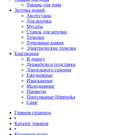
Товары для дома
Заточка ножей
Аксессуары
Для заточки
Мусаты
Станок для заточки
Точилки
Точильные камни
Электрические точилки
Благовония
В дорогу
Держатели и подставки
Длительного горения
Ежедневные
Изысканные
Малодымные
Премиум
Прессованые Himenoka
Саше
Главная страница
•
Каталог товаров
•
Кухонные ножи