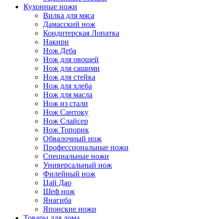
Кухонные ножи
Вилка для мяса
Дамасский нож
Кондитерская Лопатка
Накири
Нож Деба
Нож для овощей
Нож для сашими
Нож для стейка
Нож для хлеба
Нож для масла
Нож из стали
Нож Сантоку
Нож Слайсер
Нож Топорик
Обвалочный нож
Профессиональные ножи
Специальные ножи
Универсальный нож
Филейный нож
Цай Дао
Шеф нож
Янагиба
Японские ножи
Товары для дома