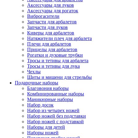
Аксессуары для луков
Аксессуары для рогаток
Виброгасители
Запчасти для арбалетов
Запчасти для луков
Киверы для арбалетов
Натяжители плеч для арбалета
Плечи для арбалетов
Прицелы для арбалетов
Рогатки и духовые трубки
Тросы и тетивы для арбалета
Тросы и тетивы для лука
Чехлы
Щиты и мишени для стрельбы
Подарочные наборы
Благовония наборы
Комбинированные наборы
Маникюрные наборы
Набор досок
Набор из четырех ножей
Набор ножей без подставки
Набор ножей с подставкой
Наборы для детей
Наборы ножей