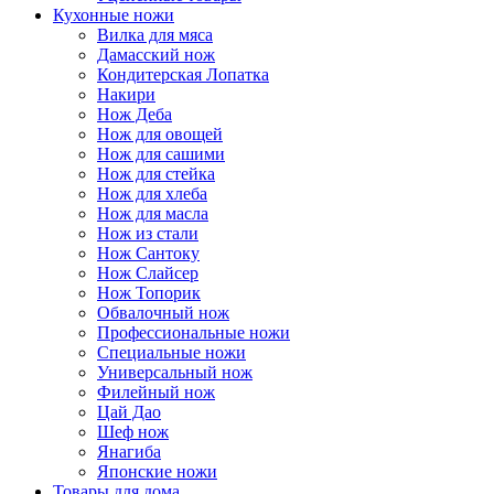
Кухонные ножи
Вилка для мяса
Дамасский нож
Кондитерская Лопатка
Накири
Нож Деба
Нож для овощей
Нож для сашими
Нож для стейка
Нож для хлеба
Нож для масла
Нож из стали
Нож Сантоку
Нож Слайсер
Нож Топорик
Обвалочный нож
Профессиональные ножи
Специальные ножи
Универсальный нож
Филейный нож
Цай Дао
Шеф нож
Янагиба
Японские ножи
Товары для дома