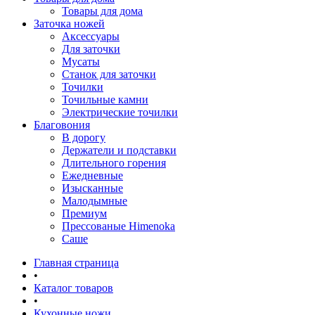
Товары для дома
Заточка ножей
Аксессуары
Для заточки
Мусаты
Станок для заточки
Точилки
Точильные камни
Электрические точилки
Благовония
В дорогу
Держатели и подставки
Длительного горения
Ежедневные
Изысканные
Малодымные
Премиум
Прессованые Himenoka
Саше
Главная страница
•
Каталог товаров
•
Кухонные ножи