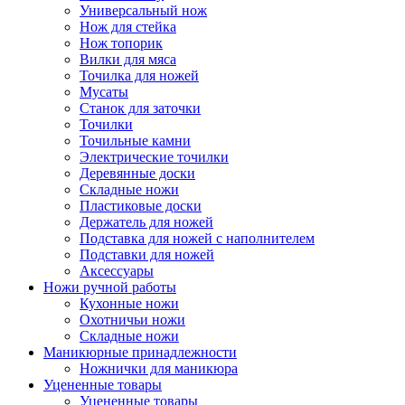
Универсальный нож
Нож для стейка
Нож топорик
Вилки для мяса
Точилка для ножей
Мусаты
Станок для заточки
Точилки
Точильные камни
Электрические точилки
Деревянные доски
Складные ножи
Пластиковые доски
Держатель для ножей
Подставка для ножей с наполнителем
Подставки для ножей
Аксессуары
Ножи ручной работы
Кухонные ножи
Охотничьи ножи
Складные ножи
Маникюрные принадлежности
Ножнички для маникюра
Уцененные товары
Уцененные товары