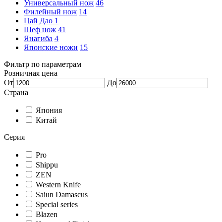
Универсальный нож
46
Филейный нож
14
Цай Дао
1
Шеф нож
41
Янагиба
4
Японские ножи
15
Фильтр по параметрам
Розничная цена
От
До
Страна
Япония
Китай
Серия
Pro
Shippu
ZEN
Western Knife
Saiun Damascus
Special series
Blazen