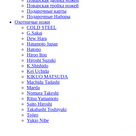
Поварская двойка ножей
Поварская тройка ножей
Подарочные карты
Подарочные Наборы
Охотничьи ножи
COLD STEEL
G.Sakai
Dew Hara
Hatamoto Japan
Hatono
Hiroo Itou
Hiroshi Suzuki
K.Shishido
Kei Uchida
KIKUO MATSUDA
Machida Tadashi
Maeda
Nomura Takeshi
Ritsu Yamamoto
Saito Hiroshi
Takahashi Toshiyuki
Tojiro
Yukio Nibe