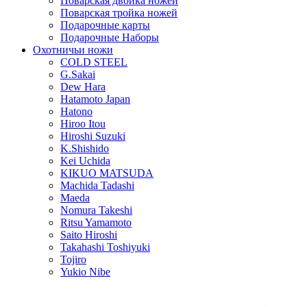
Поварская двойка ножей
Поварская тройка ножей
Подарочные карты
Подарочные Наборы
Охотничьи ножи
COLD STEEL
G.Sakai
Dew Hara
Hatamoto Japan
Hatono
Hiroo Itou
Hiroshi Suzuki
K.Shishido
Kei Uchida
KIKUO MATSUDA
Machida Tadashi
Maeda
Nomura Takeshi
Ritsu Yamamoto
Saito Hiroshi
Takahashi Toshiyuki
Tojiro
Yukio Nibe