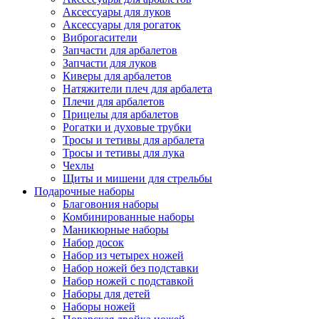
Аксессуары для луков
Аксессуары для рогаток
Виброгасители
Запчасти для арбалетов
Запчасти для луков
Киверы для арбалетов
Натяжители плеч для арбалета
Плечи для арбалетов
Прицелы для арбалетов
Рогатки и духовые трубки
Тросы и тетивы для арбалета
Тросы и тетивы для лука
Чехлы
Щиты и мишени для стрельбы
Подарочные наборы
Благовония наборы
Комбинированные наборы
Маникюрные наборы
Набор досок
Набор из четырех ножей
Набор ножей без подставки
Набор ножей с подставкой
Наборы для детей
Наборы ножей