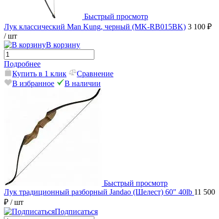
Быстрый просмотр
Лук классический Man Kung, черный (MK-RB015BK)
3 100 ₽
/ шт
В корзину
Подробнее
Купить в 1 клик
Сравнение
В избранное
В наличии
Быстрый просмотр
Лук традиционный разборный Jandao (Шелест) 60" 40lb
11 500
₽
/ шт
Подписаться