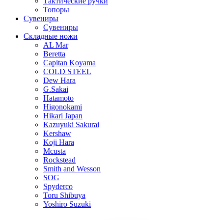
Тактические ручки
Топоры
Сувениры
Сувениры
Складные ножи
AL Mar
Beretta
Capitan Koyama
COLD STEEL
Dew Hara
G.Sakai
Hatamoto
Higonokami
Hikari Japan
Kazuyuki Sakurai
Kershaw
Koji Hara
Mcusta
Rockstead
Smith and Wesson
SOG
Spyderco
Toru Shibuya
Yoshiro Suzuki