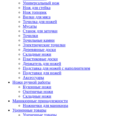
Универсальный нож
Нож для стейка
Нож топорик
Вилки для мяса
Точилка для ножей
Мусаты
Станок для заточки
Точилки
Точильные камни
Электрические точилки
Деревянные доски
Складные ножи
Пластиковые доски
Держатель для ножей
Подставка для ножей с наполнителем
Подставки для ножей
Аксессуары
Ножи ручной работы
Кухонные ножи
Охотничьи ножи
Складные ножи
Маникюрные принадлежности
Ножнички для маникюра
Уцененные товары
Уцененные товары