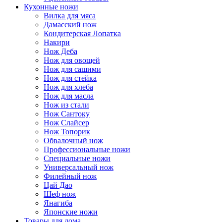
Кухонные ножи
Вилка для мяса
Дамасский нож
Кондитерская Лопатка
Накири
Нож Деба
Нож для овощей
Нож для сашими
Нож для стейка
Нож для хлеба
Нож для масла
Нож из стали
Нож Сантоку
Нож Слайсер
Нож Топорик
Обвалочный нож
Профессиональные ножи
Специальные ножи
Универсальный нож
Филейный нож
Цай Дао
Шеф нож
Янагиба
Японские ножи
Товары для дома