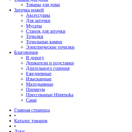
Товары для дома
Заточка ножей
Аксессуары
Для заточки
Мусаты
Станок для заточки
Точилки
Точильные камни
Электрические точилки
Благовония
В дорогу
Держатели и подставки
Длительного горения
Ежедневные
Изысканные
Малодымные
Премиум
Прессованые Himenoka
Саше
Главная страница
•
Каталог товаров
•
Луки