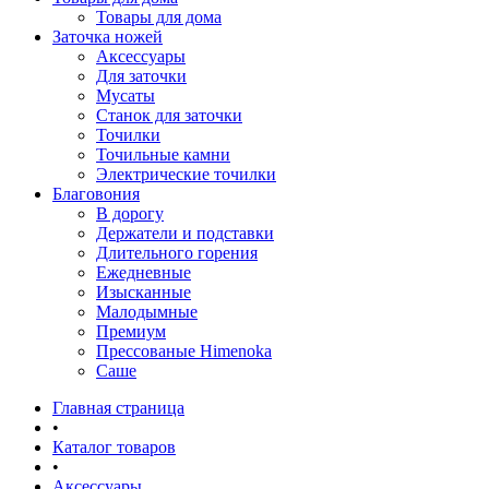
Товары для дома
Заточка ножей
Аксессуары
Для заточки
Мусаты
Станок для заточки
Точилки
Точильные камни
Электрические точилки
Благовония
В дорогу
Держатели и подставки
Длительного горения
Ежедневные
Изысканные
Малодымные
Премиум
Прессованые Himenoka
Саше
Главная страница
•
Каталог товаров
•
Аксессуары