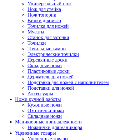
Универсальный нож
Нож для стейка
Нож топорик
Вилки для мяса
Точилка для ножей
Мусаты
Станок для заточки
Точилки
Точильные камни
Электрические точилки
Деревянные доски
Складные ножи
Пластиковые доски
Держатель для ножей
Подставка для ножей с наполнителем
Подставки для ножей
Аксессуары
Ножи ручной работы
Кухонные ножи
Охотничьи ножи
Складные ножи
Маникюрные принадлежности
Ножнички для маникюра
Уцененные товары
Уцененные товары