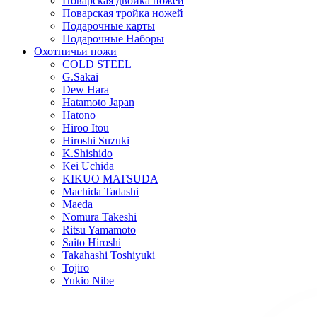
Поварская двойка ножей
Поварская тройка ножей
Подарочные карты
Подарочные Наборы
Охотничьи ножи
COLD STEEL
G.Sakai
Dew Hara
Hatamoto Japan
Hatono
Hiroo Itou
Hiroshi Suzuki
K.Shishido
Kei Uchida
KIKUO MATSUDA
Machida Tadashi
Maeda
Nomura Takeshi
Ritsu Yamamoto
Saito Hiroshi
Takahashi Toshiyuki
Tojiro
Yukio Nibe