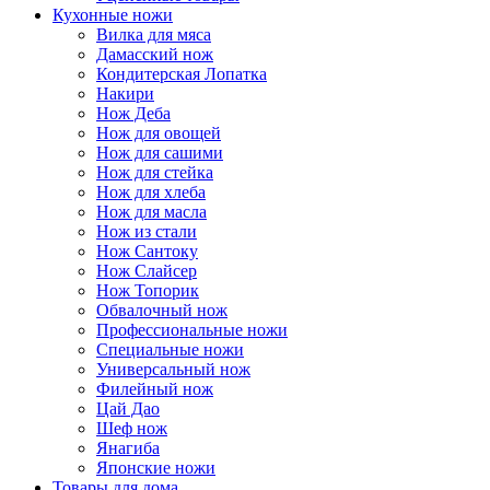
Кухонные ножи
Вилка для мяса
Дамасский нож
Кондитерская Лопатка
Накири
Нож Деба
Нож для овощей
Нож для сашими
Нож для стейка
Нож для хлеба
Нож для масла
Нож из стали
Нож Сантоку
Нож Слайсер
Нож Топорик
Обвалочный нож
Профессиональные ножи
Специальные ножи
Универсальный нож
Филейный нож
Цай Дао
Шеф нож
Янагиба
Японские ножи
Товары для дома