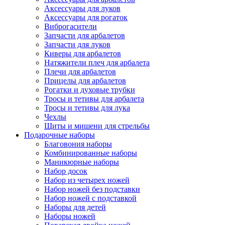
Аксессуары для луков
Аксессуары для рогаток
Виброгасители
Запчасти для арбалетов
Запчасти для луков
Киверы для арбалетов
Натяжители плеч для арбалета
Плечи для арбалетов
Прицелы для арбалетов
Рогатки и духовые трубки
Тросы и тетивы для арбалета
Тросы и тетивы для лука
Чехлы
Щиты и мишени для стрельбы
Подарочные наборы
Благовония наборы
Комбинированные наборы
Маникюрные наборы
Набор досок
Набор из четырех ножей
Набор ножей без подставки
Набор ножей с подставкой
Наборы для детей
Наборы ножей