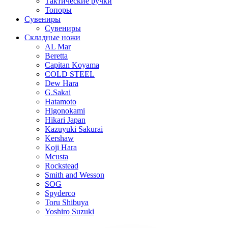
Тактические ручки
Топоры
Сувениры
Сувениры
Складные ножи
AL Mar
Beretta
Capitan Koyama
COLD STEEL
Dew Hara
G.Sakai
Hatamoto
Higonokami
Hikari Japan
Kazuyuki Sakurai
Kershaw
Koji Hara
Mcusta
Rockstead
Smith and Wesson
SOG
Spyderco
Toru Shibuya
Yoshiro Suzuki