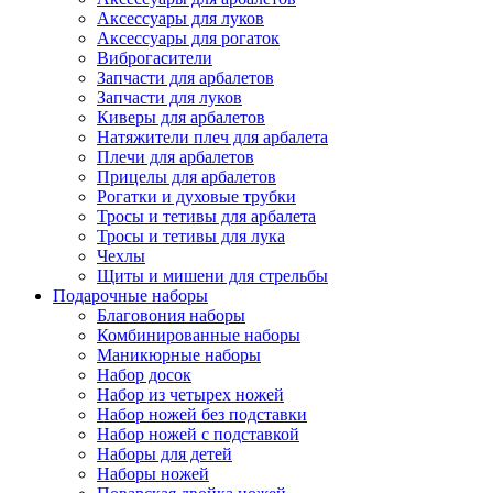
Аксессуары для луков
Аксессуары для рогаток
Виброгасители
Запчасти для арбалетов
Запчасти для луков
Киверы для арбалетов
Натяжители плеч для арбалета
Плечи для арбалетов
Прицелы для арбалетов
Рогатки и духовые трубки
Тросы и тетивы для арбалета
Тросы и тетивы для лука
Чехлы
Щиты и мишени для стрельбы
Подарочные наборы
Благовония наборы
Комбинированные наборы
Маникюрные наборы
Набор досок
Набор из четырех ножей
Набор ножей без подставки
Набор ножей с подставкой
Наборы для детей
Наборы ножей