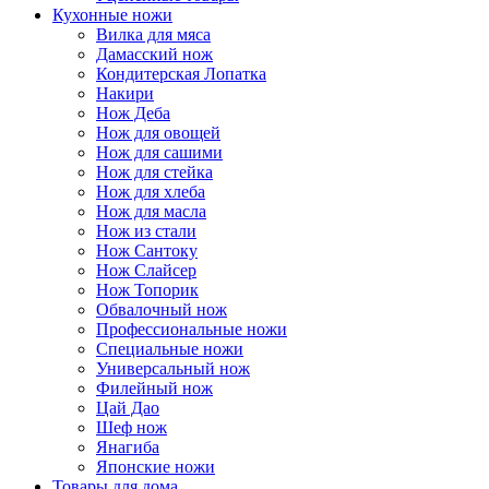
Кухонные ножи
Вилка для мяса
Дамасский нож
Кондитерская Лопатка
Накири
Нож Деба
Нож для овощей
Нож для сашими
Нож для стейка
Нож для хлеба
Нож для масла
Нож из стали
Нож Сантоку
Нож Слайсер
Нож Топорик
Обвалочный нож
Профессиональные ножи
Специальные ножи
Универсальный нож
Филейный нож
Цай Дао
Шеф нож
Янагиба
Японские ножи
Товары для дома