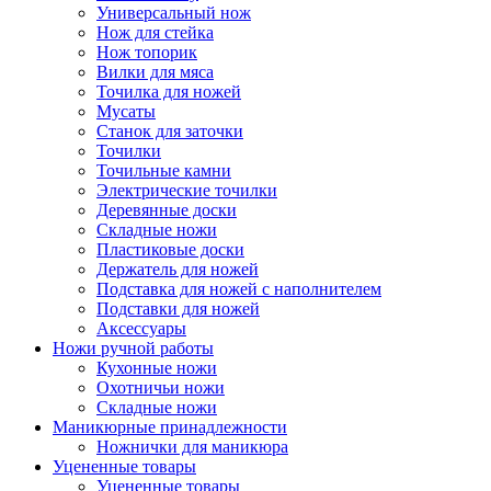
Универсальный нож
Нож для стейка
Нож топорик
Вилки для мяса
Точилка для ножей
Мусаты
Станок для заточки
Точилки
Точильные камни
Электрические точилки
Деревянные доски
Складные ножи
Пластиковые доски
Держатель для ножей
Подставка для ножей с наполнителем
Подставки для ножей
Аксессуары
Ножи ручной работы
Кухонные ножи
Охотничьи ножи
Складные ножи
Маникюрные принадлежности
Ножнички для маникюра
Уцененные товары
Уцененные товары