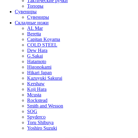
Тактические ручки
Топоры
Сувениры
Сувениры
Складные ножи
AL Mar
Beretta
Capitan Koyama
COLD STEEL
Dew Hara
G.Sakai
Hatamoto
Higonokami
Hikari Japan
Kazuyuki Sakurai
Kershaw
Koji Hara
Mcusta
Rockstead
Smith and Wesson
SOG
Spyderco
Toru Shibuya
Yoshiro Suzuki