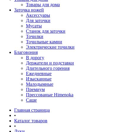
Товары для дома
Заточка ножей
Аксессуары
Для заточки
Мусаты
Станок для заточки
Точилки
Точильные камни
Электрические точилки
Благовония
В дорогу
Держатели и подставки
Длительного горения
Ежедневные
Изысканные
Малодымные
Премиум
Прессованые Himenoka
Саше
Главная страница
•
Каталог товаров
•
Луки