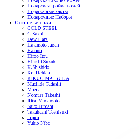
Поварская двойка ножей
Поварская тройка ножей
Подарочные карты
Подарочные Наборы
Охотничьи ножи
COLD STEEL
G.Sakai
Dew Hara
Hatamoto Japan
Hatono
Hiroo Itou
Hiroshi Suzuki
K.Shishido
Kei Uchida
KIKUO MATSUDA
Machida Tadashi
Maeda
Nomura Takeshi
Ritsu Yamamoto
Saito Hiroshi
Takahashi Toshiyuki
Tojiro
Yukio Nibe