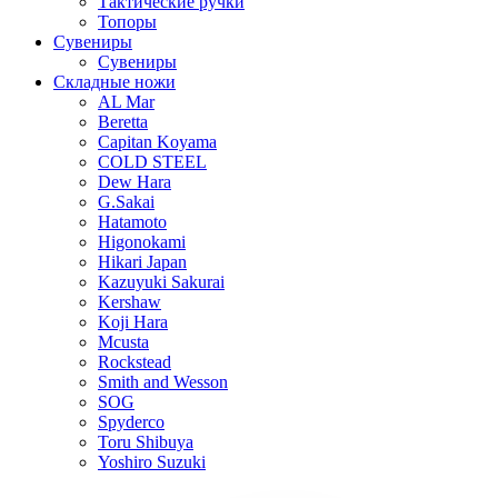
Тактические ручки
Топоры
Сувениры
Сувениры
Складные ножи
AL Mar
Beretta
Capitan Koyama
COLD STEEL
Dew Hara
G.Sakai
Hatamoto
Higonokami
Hikari Japan
Kazuyuki Sakurai
Kershaw
Koji Hara
Mcusta
Rockstead
Smith and Wesson
SOG
Spyderco
Toru Shibuya
Yoshiro Suzuki