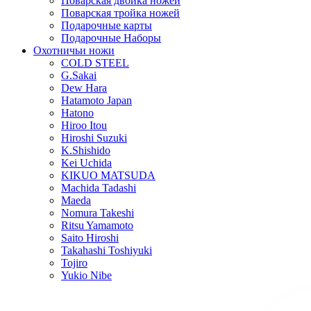
Поварская двойка ножей
Поварская тройка ножей
Подарочные карты
Подарочные Наборы
Охотничьи ножи
COLD STEEL
G.Sakai
Dew Hara
Hatamoto Japan
Hatono
Hiroo Itou
Hiroshi Suzuki
K.Shishido
Kei Uchida
KIKUO MATSUDA
Machida Tadashi
Maeda
Nomura Takeshi
Ritsu Yamamoto
Saito Hiroshi
Takahashi Toshiyuki
Tojiro
Yukio Nibe