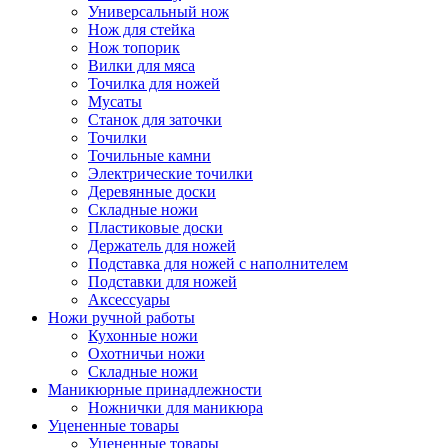
Универсальный нож
Нож для стейка
Нож топорик
Вилки для мяса
Точилка для ножей
Мусаты
Станок для заточки
Точилки
Точильные камни
Электрические точилки
Деревянные доски
Складные ножи
Пластиковые доски
Держатель для ножей
Подставка для ножей с наполнителем
Подставки для ножей
Аксессуары
Ножи ручной работы
Кухонные ножи
Охотничьи ножи
Складные ножи
Маникюрные принадлежности
Ножнички для маникюра
Уцененные товары
Уцененные товары