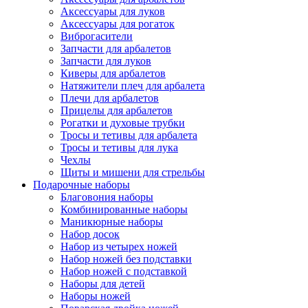
Аксессуары для луков
Аксессуары для рогаток
Виброгасители
Запчасти для арбалетов
Запчасти для луков
Киверы для арбалетов
Натяжители плеч для арбалета
Плечи для арбалетов
Прицелы для арбалетов
Рогатки и духовые трубки
Тросы и тетивы для арбалета
Тросы и тетивы для лука
Чехлы
Щиты и мишени для стрельбы
Подарочные наборы
Благовония наборы
Комбинированные наборы
Маникюрные наборы
Набор досок
Набор из четырех ножей
Набор ножей без подставки
Набор ножей с подставкой
Наборы для детей
Наборы ножей