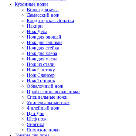
Кухонные ножи
Вилка для мяса
Дамасский нож
Кондитерская Лопатка
Накири
Нож Деба
Нож для овощей
Нож для сашими
Нож для стейка
Нож для хлеба
Нож для масла
Нож из стали
Нож Сантоку
Нож Слайсер
Нож Топорик
Обвалочный нож
Профессиональные ножи
Специальные ножи
Универсальный нож
Филейный нож
Цай Дао
Шеф нож
Янагиба
Японские ножи
Товары для дома