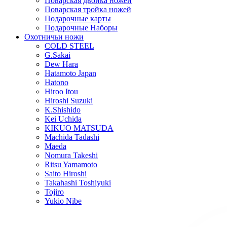
Поварская двойка ножей
Поварская тройка ножей
Подарочные карты
Подарочные Наборы
Охотничьи ножи
COLD STEEL
G.Sakai
Dew Hara
Hatamoto Japan
Hatono
Hiroo Itou
Hiroshi Suzuki
K.Shishido
Kei Uchida
KIKUO MATSUDA
Machida Tadashi
Maeda
Nomura Takeshi
Ritsu Yamamoto
Saito Hiroshi
Takahashi Toshiyuki
Tojiro
Yukio Nibe