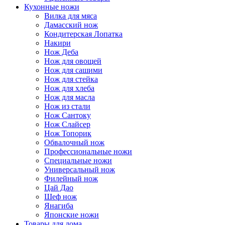
Кухонные ножи
Вилка для мяса
Дамасский нож
Кондитерская Лопатка
Накири
Нож Деба
Нож для овощей
Нож для сашими
Нож для стейка
Нож для хлеба
Нож для масла
Нож из стали
Нож Сантоку
Нож Слайсер
Нож Топорик
Обвалочный нож
Профессиональные ножи
Специальные ножи
Универсальный нож
Филейный нож
Цай Дао
Шеф нож
Янагиба
Японские ножи
Товары для дома