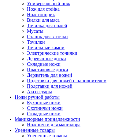
Универсальный нож
Нож для стейка
Нож топорик
Вилки для мяса
Точилка для ножей
Мусаты
Станок для заточки
Точилки
Точильные камни
Электрические точилки
Деревянные доски
Складные ножи
Пластиковые доски
Держатель для ножей
Подставка для ножей с наполнителем
Подставки для ножей
Аксессуары
Ножи ручной работы
Кухонные ножи
Охотничьи ножи
Складные ножи
Маникюрные принадлежности
Ножнички для маникюра
Уцененные товары
Уцененные товары