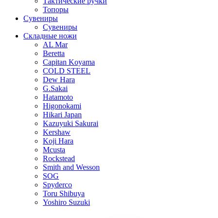
Тактические ручки
Топоры
Сувениры
Сувениры
Складные ножи
AL Mar
Beretta
Capitan Koyama
COLD STEEL
Dew Hara
G.Sakai
Hatamoto
Higonokami
Hikari Japan
Kazuyuki Sakurai
Kershaw
Koji Hara
Mcusta
Rockstead
Smith and Wesson
SOG
Spyderco
Toru Shibuya
Yoshiro Suzuki