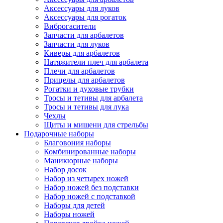
Аксессуары для луков
Аксессуары для рогаток
Виброгасители
Запчасти для арбалетов
Запчасти для луков
Киверы для арбалетов
Натяжители плеч для арбалета
Плечи для арбалетов
Прицелы для арбалетов
Рогатки и духовые трубки
Тросы и тетивы для арбалета
Тросы и тетивы для лука
Чехлы
Щиты и мишени для стрельбы
Подарочные наборы
Благовония наборы
Комбинированные наборы
Маникюрные наборы
Набор досок
Набор из четырех ножей
Набор ножей без подставки
Набор ножей с подставкой
Наборы для детей
Наборы ножей