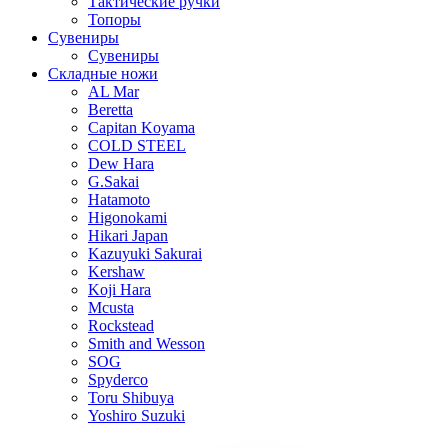
Тактические ручки
Топоры
Сувениры
Сувениры
Складные ножи
AL Mar
Beretta
Capitan Koyama
COLD STEEL
Dew Hara
G.Sakai
Hatamoto
Higonokami
Hikari Japan
Kazuyuki Sakurai
Kershaw
Koji Hara
Mcusta
Rockstead
Smith and Wesson
SOG
Spyderco
Toru Shibuya
Yoshiro Suzuki