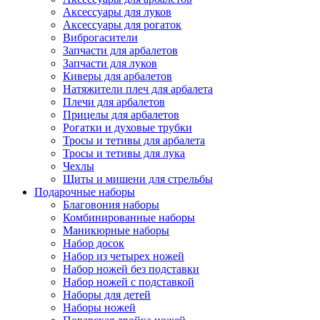
Аксессуары для луков
Аксессуары для рогаток
Виброгасители
Запчасти для арбалетов
Запчасти для луков
Киверы для арбалетов
Натяжители плеч для арбалета
Плечи для арбалетов
Прицелы для арбалетов
Рогатки и духовые трубки
Тросы и тетивы для арбалета
Тросы и тетивы для лука
Чехлы
Щиты и мишени для стрельбы
Подарочные наборы
Благовония наборы
Комбинированные наборы
Маникюрные наборы
Набор досок
Набор из четырех ножей
Набор ножей без подставки
Набор ножей с подставкой
Наборы для детей
Наборы ножей