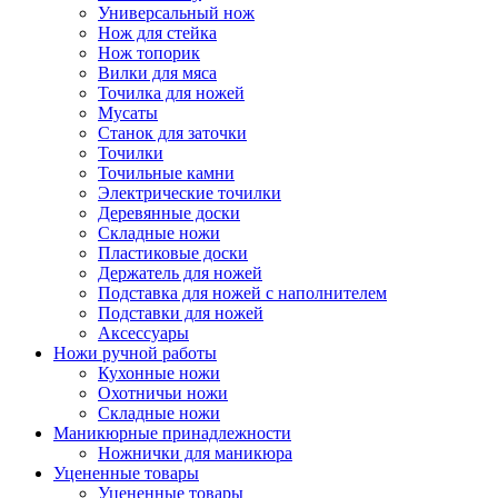
Универсальный нож
Нож для стейка
Нож топорик
Вилки для мяса
Точилка для ножей
Мусаты
Станок для заточки
Точилки
Точильные камни
Электрические точилки
Деревянные доски
Складные ножи
Пластиковые доски
Держатель для ножей
Подставка для ножей с наполнителем
Подставки для ножей
Аксессуары
Ножи ручной работы
Кухонные ножи
Охотничьи ножи
Складные ножи
Маникюрные принадлежности
Ножнички для маникюра
Уцененные товары
Уцененные товары