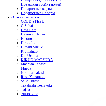
Поварская двойка ножей
Поварская тройка ножей
Подарочные карты
Подарочные Наборы
Охотничьи ножи
COLD STEEL
G.Sakai
Dew Hara
Hatamoto Japan
Hatono
Hiroo Itou
Hiroshi Suzuki
K.Shishido
Kei Uchida
KIKUO MATSUDA
Machida Tadashi
Maeda
Nomura Takeshi
Ritsu Yamamoto
Saito Hiroshi
Takahashi Toshiyuki
Tojiro
Yukio Nibe