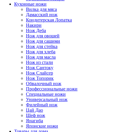
Кухонные ножи
Вилка для мяса
Дамасский нож
Кондитерская Лопатка
Накири
Нож Деба
Нож для овощей
Нож для сашими
Нож для стейка
Нож для хлеба
Нож для масла
Нож из стали
Нож Сантоку
Нож Слайсер
Нож Топорик
Обвалочный нож
Профессиональные ножи
Специальные ножи
Универсальный нож
Филейный нож
Цай Дао
Шеф нож
Янагиба
Японские ножи
Товары для дома