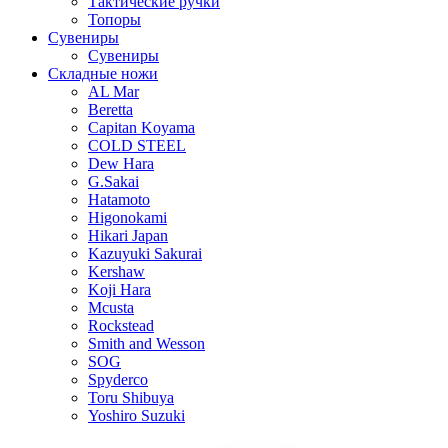
Тактические ручки
Топоры
Сувениры
Сувениры
Складные ножи
AL Mar
Beretta
Capitan Koyama
COLD STEEL
Dew Hara
G.Sakai
Hatamoto
Higonokami
Hikari Japan
Kazuyuki Sakurai
Kershaw
Koji Hara
Mcusta
Rockstead
Smith and Wesson
SOG
Spyderco
Toru Shibuya
Yoshiro Suzuki