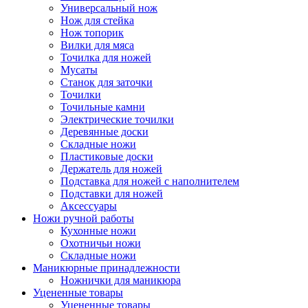
Универсальный нож
Нож для стейка
Нож топорик
Вилки для мяса
Точилка для ножей
Мусаты
Станок для заточки
Точилки
Точильные камни
Электрические точилки
Деревянные доски
Складные ножи
Пластиковые доски
Держатель для ножей
Подставка для ножей с наполнителем
Подставки для ножей
Аксессуары
Ножи ручной работы
Кухонные ножи
Охотничьи ножи
Складные ножи
Маникюрные принадлежности
Ножнички для маникюра
Уцененные товары
Уцененные товары