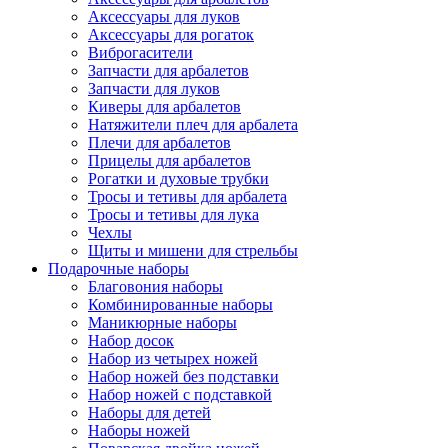
Аксессуары для луков
Аксессуары для рогаток
Виброгасители
Запчасти для арбалетов
Запчасти для луков
Киверы для арбалетов
Натяжители плеч для арбалета
Плечи для арбалетов
Прицелы для арбалетов
Рогатки и духовые трубки
Тросы и тетивы для арбалета
Тросы и тетивы для лука
Чехлы
Щиты и мишени для стрельбы
Подарочные наборы
Благовония наборы
Комбинированные наборы
Маникюрные наборы
Набор досок
Набор из четырех ножей
Набор ножей без подставки
Набор ножей с подставкой
Наборы для детей
Наборы ножей