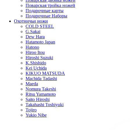
Поварская двойка ножей
Поварская тройка ножей
Подарочные карты
Подарочные Наборы
Охотничьи ножи
COLD STEEL
G.Sakai
Dew Hara
Hatamoto Japan
Hatono
Hiroo Itou
Hiroshi Suzuki
K.Shishido
Kei Uchida
KIKUO MATSUDA
Machida Tadashi
Maeda
Nomura Takeshi
Ritsu Yamamoto
Saito Hiroshi
Takahashi Toshiyuki
Tojiro
Yukio Nibe