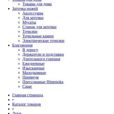
Товары для дома
Заточка ножей
Аксессуары
Для заточки
Мусаты
Станок для заточки
Точилки
Точильные камни
Электрические точилки
Благовония
В дорогу
Держатели и подставки
Длительного горения
Ежедневные
Изысканные
Малодымные
Премиум
Прессованые Himenoka
Саше
Главная страница
•
Каталог товаров
•
Луки