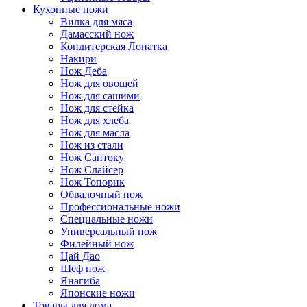
Кухонные ножи
Вилка для мяса
Дамасский нож
Кондитерская Лопатка
Накири
Нож Деба
Нож для овощей
Нож для сашими
Нож для стейка
Нож для хлеба
Нож для масла
Нож из стали
Нож Сантоку
Нож Слайсер
Нож Топорик
Обвалочный нож
Профессиональные ножи
Специальные ножи
Универсальный нож
Филейный нож
Цай Дао
Шеф нож
Янагиба
Японские ножи
Товары для дома