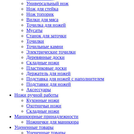
Универсальный нож
Нож для стейка
Нож топорик
Вилки для мяса
Точилка для ножей
Мусаты
Станок для заточки
Точилки
Точильные камни
Электрические точилки
Деревянные доски
Складные ножи
Пластиковые доски
Держатель для ножей
Подставка для ножей с наполнителем
Подставки для ножей
Аксессуары
Ножи ручной работы
Кухонные ножи
Охотничьи ножи
Складные ножи
Маникюрные принадлежности
Ножнички для маникюра
Уцененные товары
Уцененные товары