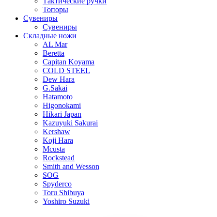
Тактические ручки
Топоры
Сувениры
Сувениры
Складные ножи
AL Mar
Beretta
Capitan Koyama
COLD STEEL
Dew Hara
G.Sakai
Hatamoto
Higonokami
Hikari Japan
Kazuyuki Sakurai
Kershaw
Koji Hara
Mcusta
Rockstead
Smith and Wesson
SOG
Spyderco
Toru Shibuya
Yoshiro Suzuki