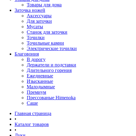
Товары для дома
Заточка ножей
Аксессуары
Для заточки
Мусаты
Станок для заточки
Точилки
Точильные камни
Электрические точилки
Благовония
В дорогу
Держатели и подставки
Длительного горения
Ежедневные
Изысканные
Малодымные
Премиум
Прессованые Himenoka
Саше
Главная страница
•
Каталог товаров
•
Луки