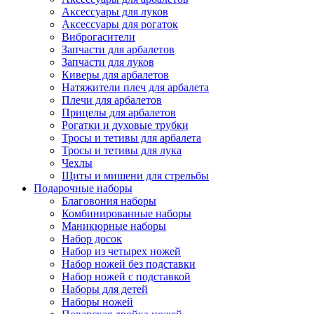
Аксессуары для луков
Аксессуары для рогаток
Виброгасители
Запчасти для арбалетов
Запчасти для луков
Киверы для арбалетов
Натяжители плеч для арбалета
Плечи для арбалетов
Прицелы для арбалетов
Рогатки и духовые трубки
Тросы и тетивы для арбалета
Тросы и тетивы для лука
Чехлы
Щиты и мишени для стрельбы
Подарочные наборы
Благовония наборы
Комбинированные наборы
Маникюрные наборы
Набор досок
Набор из четырех ножей
Набор ножей без подставки
Набор ножей с подставкой
Наборы для детей
Наборы ножей