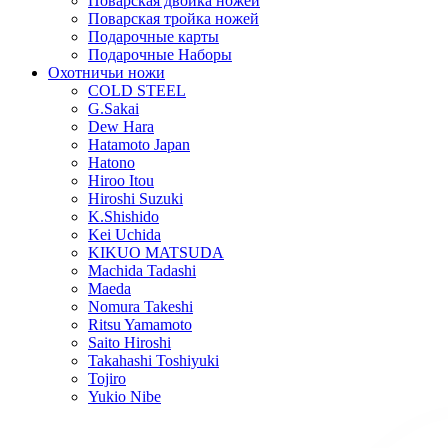
Поварская двойка ножей
Поварская тройка ножей
Подарочные карты
Подарочные Наборы
Охотничьи ножи
COLD STEEL
G.Sakai
Dew Hara
Hatamoto Japan
Hatono
Hiroo Itou
Hiroshi Suzuki
K.Shishido
Kei Uchida
KIKUO MATSUDA
Machida Tadashi
Maeda
Nomura Takeshi
Ritsu Yamamoto
Saito Hiroshi
Takahashi Toshiyuki
Tojiro
Yukio Nibe