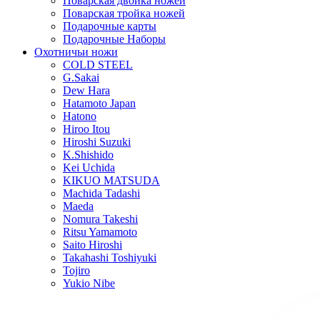
Поварская двойка ножей
Поварская тройка ножей
Подарочные карты
Подарочные Наборы
Охотничьи ножи
COLD STEEL
G.Sakai
Dew Hara
Hatamoto Japan
Hatono
Hiroo Itou
Hiroshi Suzuki
K.Shishido
Kei Uchida
KIKUO MATSUDA
Machida Tadashi
Maeda
Nomura Takeshi
Ritsu Yamamoto
Saito Hiroshi
Takahashi Toshiyuki
Tojiro
Yukio Nibe