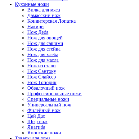
Кухонные ножи
Вилка для мяса
Дамасский нож
Кондитерская Лопатка
Накири
Нож Деба
Нож для овощей
Нож для сашими
Нож для стейка
Нож для хлеба
Нож для масла
Нож из стали
Нож Сантоку
Нож Слайсер
Нож Топорик
Обвалочный нож
Профессиональные ножи
Специальные ножи
Универсальный нож
Филейный нож
Цай Дао
Шеф нож
Янагиба
Японские ножи
Товары для дома