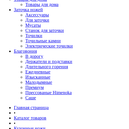
Товары для дома
Заточка ножей
Аксессуары
Для заточки
Мусаты
Станок для заточки
Точилки
Точильные камни
Электрические точилки
Благовония
В дорогу
Держатели и подставки
Длительного горения
Ежедневные
Изысканные
Малодымные
Премиум
Прессованые Himenoka
Саше
Главная страница
•
Каталог товаров
•
Кухонные ножи