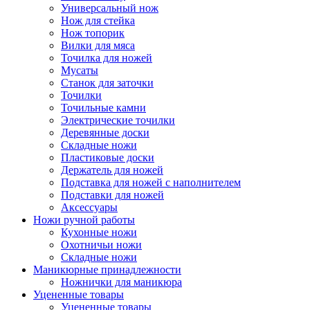
Универсальный нож
Нож для стейка
Нож топорик
Вилки для мяса
Точилка для ножей
Мусаты
Станок для заточки
Точилки
Точильные камни
Электрические точилки
Деревянные доски
Складные ножи
Пластиковые доски
Держатель для ножей
Подставка для ножей с наполнителем
Подставки для ножей
Аксессуары
Ножи ручной работы
Кухонные ножи
Охотничьи ножи
Складные ножи
Маникюрные принадлежности
Ножнички для маникюра
Уцененные товары
Уцененные товары