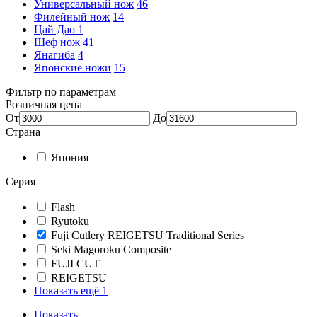
Универсальный нож
46
Филейный нож
14
Цай Дао
1
Шеф нож
41
Янагиба
4
Японские ножи
15
Фильтр по параметрам
Розничная цена
От
До
Страна
Япония
Серия
Flash
Ryutoku
Fuji Cutlery REIGETSU Traditional Series
Seki Magoroku Composite
FUJI CUT
REIGETSU
Показать ещё 1
Показать