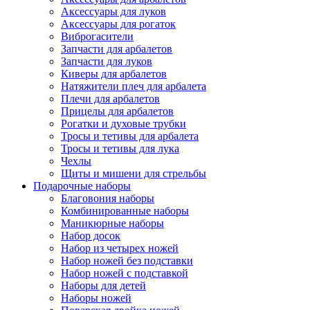
Аксессуары для луков
Аксессуары для рогаток
Виброгасители
Запчасти для арбалетов
Запчасти для луков
Киверы для арбалетов
Натяжители плеч для арбалета
Плечи для арбалетов
Прицелы для арбалетов
Рогатки и духовые трубки
Тросы и тетивы для арбалета
Тросы и тетивы для лука
Чехлы
Щиты и мишени для стрельбы
Подарочные наборы
Благовония наборы
Комбинированные наборы
Маникюрные наборы
Набор досок
Набор из четырех ножей
Набор ножей без подставки
Набор ножей с подставкой
Наборы для детей
Наборы ножей