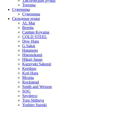
Тактические ручки
Топоры
Сувениры
Сувениры
Складные ножи
AL Mar
Beretta
Capitan Koyama
COLD STEEL
Dew Hara
G.Sakai
Hatamoto
Higonokami
Hikari Japan
Kazuyuki Sakurai
Kershaw
Koji Hara
Mcusta
Rockstead
Smith and Wesson
SOG
Spyderco
Toru Shibuya
Yoshiro Suzuki