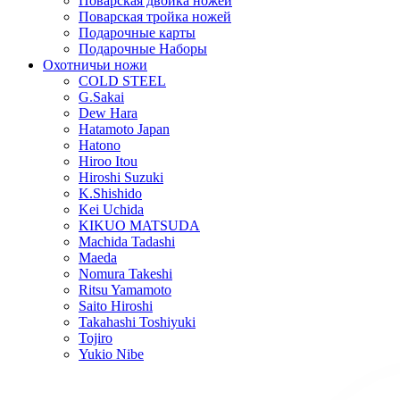
Поварская двойка ножей
Поварская тройка ножей
Подарочные карты
Подарочные Наборы
Охотничьи ножи
COLD STEEL
G.Sakai
Dew Hara
Hatamoto Japan
Hatono
Hiroo Itou
Hiroshi Suzuki
K.Shishido
Kei Uchida
KIKUO MATSUDA
Machida Tadashi
Maeda
Nomura Takeshi
Ritsu Yamamoto
Saito Hiroshi
Takahashi Toshiyuki
Tojiro
Yukio Nibe