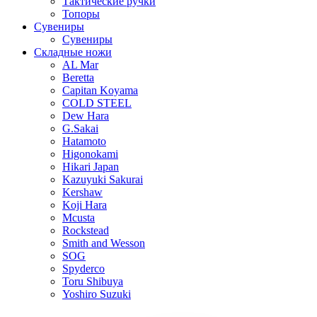
Тактические ручки
Топоры
Сувениры
Сувениры
Складные ножи
AL Mar
Beretta
Capitan Koyama
COLD STEEL
Dew Hara
G.Sakai
Hatamoto
Higonokami
Hikari Japan
Kazuyuki Sakurai
Kershaw
Koji Hara
Mcusta
Rockstead
Smith and Wesson
SOG
Spyderco
Toru Shibuya
Yoshiro Suzuki