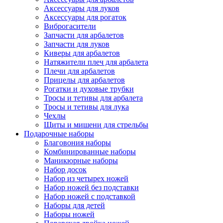
Аксессуары для луков
Аксессуары для рогаток
Виброгасители
Запчасти для арбалетов
Запчасти для луков
Киверы для арбалетов
Натяжители плеч для арбалета
Плечи для арбалетов
Прицелы для арбалетов
Рогатки и духовые трубки
Тросы и тетивы для арбалета
Тросы и тетивы для лука
Чехлы
Щиты и мишени для стрельбы
Подарочные наборы
Благовония наборы
Комбинированные наборы
Маникюрные наборы
Набор досок
Набор из четырех ножей
Набор ножей без подставки
Набор ножей с подставкой
Наборы для детей
Наборы ножей