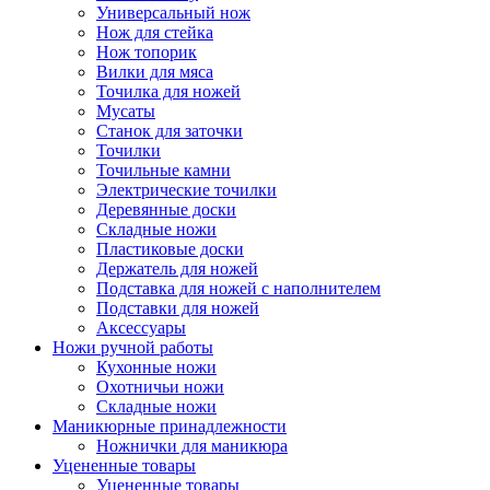
Универсальный нож
Нож для стейка
Нож топорик
Вилки для мяса
Точилка для ножей
Мусаты
Станок для заточки
Точилки
Точильные камни
Электрические точилки
Деревянные доски
Складные ножи
Пластиковые доски
Держатель для ножей
Подставка для ножей с наполнителем
Подставки для ножей
Аксессуары
Ножи ручной работы
Кухонные ножи
Охотничьи ножи
Складные ножи
Маникюрные принадлежности
Ножнички для маникюра
Уцененные товары
Уцененные товары