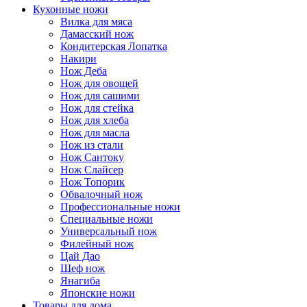
Кухонные ножи
Вилка для мяса
Дамасский нож
Кондитерская Лопатка
Накири
Нож Деба
Нож для овощей
Нож для сашими
Нож для стейка
Нож для хлеба
Нож для масла
Нож из стали
Нож Сантоку
Нож Слайсер
Нож Топорик
Обвалочный нож
Профессиональные ножи
Специальные ножи
Универсальный нож
Филейный нож
Цай Дао
Шеф нож
Янагиба
Японские ножи
Товары для дома