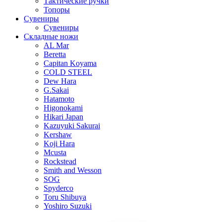
Тактические ручки
Топоры
Сувениры
Сувениры
Складные ножи
AL Mar
Beretta
Capitan Koyama
COLD STEEL
Dew Hara
G.Sakai
Hatamoto
Higonokami
Hikari Japan
Kazuyuki Sakurai
Kershaw
Koji Hara
Mcusta
Rockstead
Smith and Wesson
SOG
Spyderco
Toru Shibuya
Yoshiro Suzuki