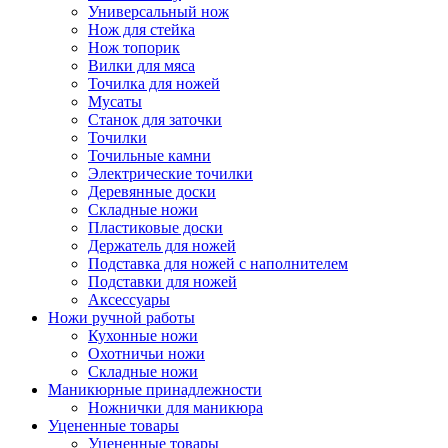
Универсальный нож
Нож для стейка
Нож топорик
Вилки для мяса
Точилка для ножей
Мусаты
Станок для заточки
Точилки
Точильные камни
Электрические точилки
Деревянные доски
Складные ножи
Пластиковые доски
Держатель для ножей
Подставка для ножей с наполнителем
Подставки для ножей
Аксессуары
Ножи ручной работы
Кухонные ножи
Охотничьи ножи
Складные ножи
Маникюрные принадлежности
Ножнички для маникюра
Уцененные товары
Уцененные товары