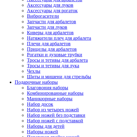
Аксессуары для луков
Аксессуары для рогаток
Виброгасители
Запчасти для арбалетов
Запчасти для луков
Киверы для арбалетов
Натяжители плеч для арбалета
Плечи для арбалетов
Прицелы для арбалетов
Рогатки и духовые трубки
Тросы и тетивы для арбалета
Тросы и тетивы для лука
Чехлы
Щиты и мишени для стрельбы
Подарочные наборы
Благовония наборы
Комбинированные наборы
Маникюрные наборы
Набор досок
Набор из четырех ножей
Набор ножей без подставки
Набор ножей с подставкой
Наборы для детей
Наборы ножей