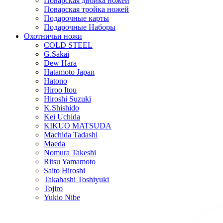
Поварская двойка ножей
Поварская тройка ножей
Подарочные карты
Подарочные Наборы
Охотничьи ножи
COLD STEEL
G.Sakai
Dew Hara
Hatamoto Japan
Hatono
Hiroo Itou
Hiroshi Suzuki
K.Shishido
Kei Uchida
KIKUO MATSUDA
Machida Tadashi
Maeda
Nomura Takeshi
Ritsu Yamamoto
Saito Hiroshi
Takahashi Toshiyuki
Tojiro
Yukio Nibe