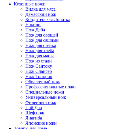
Кухонные ножи
Вилка для мяса
Дамасский нож
Кондитерская Лопатка
Накири
Нож Деба
Нож для овощей
Нож для сашими
Нож для стейка
Нож для хлеба
Нож для масла
Нож из стали
Нож Сантоку
Нож Слайсер
Нож Топорик
Обвалочный нож
Профессиональные ножи
Специальные ножи
Универсальный нож
Филейный нож
Цай Дао
Шеф нож
Янагиба
Японские ножи
Товары для дома