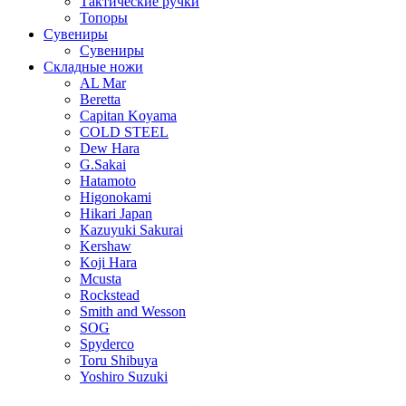
Тактические ручки
Топоры
Сувениры
Сувениры
Складные ножи
AL Mar
Beretta
Capitan Koyama
COLD STEEL
Dew Hara
G.Sakai
Hatamoto
Higonokami
Hikari Japan
Kazuyuki Sakurai
Kershaw
Koji Hara
Mcusta
Rockstead
Smith and Wesson
SOG
Spyderco
Toru Shibuya
Yoshiro Suzuki