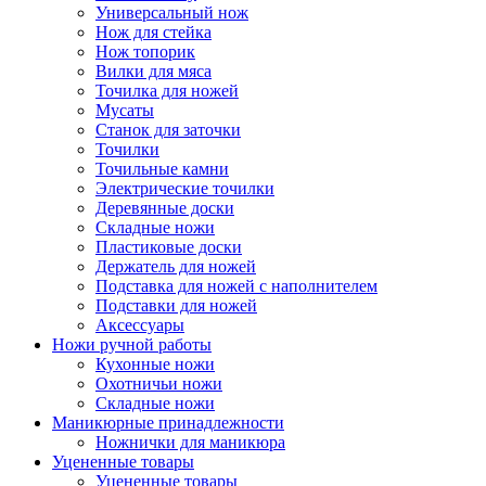
Универсальный нож
Нож для стейка
Нож топорик
Вилки для мяса
Точилка для ножей
Мусаты
Станок для заточки
Точилки
Точильные камни
Электрические точилки
Деревянные доски
Складные ножи
Пластиковые доски
Держатель для ножей
Подставка для ножей с наполнителем
Подставки для ножей
Аксессуары
Ножи ручной работы
Кухонные ножи
Охотничьи ножи
Складные ножи
Маникюрные принадлежности
Ножнички для маникюра
Уцененные товары
Уцененные товары