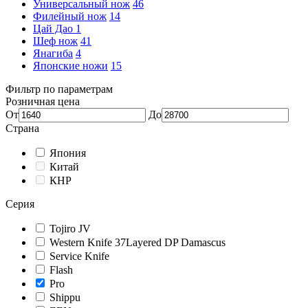
Универсальный нож
46
Филейный нож
14
Цай Дао
1
Шеф нож
41
Янагиба
4
Японские ножи
15
Фильтр по параметрам
Розничная цена
От
До
Страна
Япония
Китай
КНР
Серия
Tojiro JV
Western Knife 37Layered DP Damascus
Service Knife
Flash
Pro
Shippu