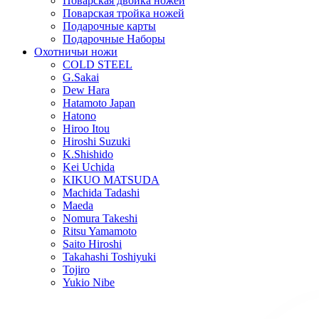
Поварская двойка ножей
Поварская тройка ножей
Подарочные карты
Подарочные Наборы
Охотничьи ножи
COLD STEEL
G.Sakai
Dew Hara
Hatamoto Japan
Hatono
Hiroo Itou
Hiroshi Suzuki
K.Shishido
Kei Uchida
KIKUO MATSUDA
Machida Tadashi
Maeda
Nomura Takeshi
Ritsu Yamamoto
Saito Hiroshi
Takahashi Toshiyuki
Tojiro
Yukio Nibe