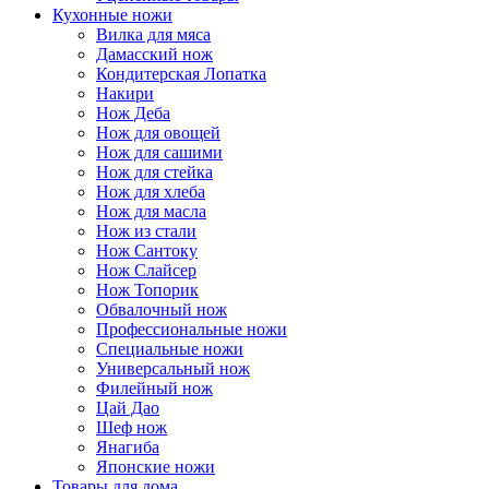
Кухонные ножи
Вилка для мяса
Дамасский нож
Кондитерская Лопатка
Накири
Нож Деба
Нож для овощей
Нож для сашими
Нож для стейка
Нож для хлеба
Нож для масла
Нож из стали
Нож Сантоку
Нож Слайсер
Нож Топорик
Обвалочный нож
Профессиональные ножи
Специальные ножи
Универсальный нож
Филейный нож
Цай Дао
Шеф нож
Янагиба
Японские ножи
Товары для дома