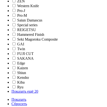
ZEN
Western Knife
Pro-J
Pro-M
Saiun Damascus
Special series
REIGETSU
Hammered Finish
Seki Magoroku Composite
GAI
Twin
FUJI CUT
SAKANA
Edge
Kaizen
Shiun
Kensho
Kiba
Ryu
Показать ещё 20
Показать
Сбросить