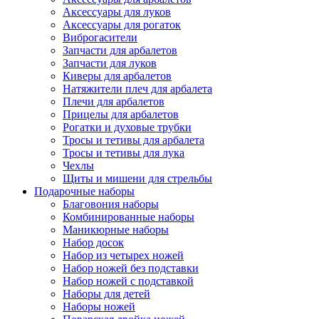
Аксессуары для луков
Аксессуары для рогаток
Виброгасители
Запчасти для арбалетов
Запчасти для луков
Киверы для арбалетов
Натяжители плеч для арбалета
Плечи для арбалетов
Прицелы для арбалетов
Рогатки и духовые трубки
Тросы и тетивы для арбалета
Тросы и тетивы для лука
Чехлы
Щиты и мишени для стрельбы
Подарочные наборы
Благовония наборы
Комбинированные наборы
Маникюрные наборы
Набор досок
Набор из четырех ножей
Набор ножей без подставки
Набор ножей с подставкой
Наборы для детей
Наборы ножей