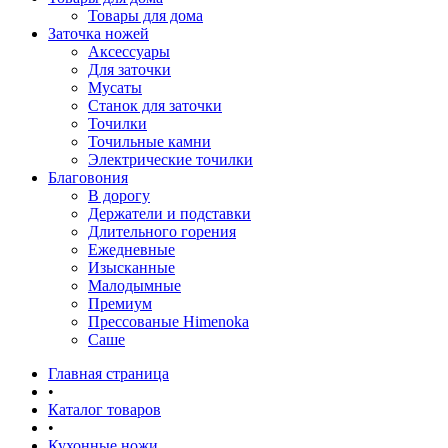
Товары для дома
Заточка ножей
Аксессуары
Для заточки
Мусаты
Станок для заточки
Точилки
Точильные камни
Электрические точилки
Благовония
В дорогу
Держатели и подставки
Длительного горения
Ежедневные
Изысканные
Малодымные
Премиум
Прессованые Himenoka
Саше
Главная страница
•
Каталог товаров
•
Кухонные ножи