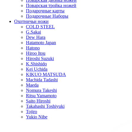
Поварская двойка ножей
Поварская тройка ножей
Подарочные карты
Подарочные Наборы
Охотничьи ножи
COLD STEEL
G.Sakai
Dew Hara
Hatamoto Japan
Hatono
Hiroo Itou
Hiroshi Suzuki
K.Shishido
Kei Uchida
KIKUO MATSUDA
Machida Tadashi
Maeda
Nomura Takeshi
Ritsu Yamamoto
Saito Hiroshi
Takahashi Toshiyuki
Tojiro
Yukio Nibe