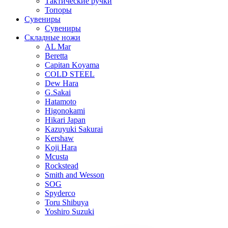
Тактические ручки
Топоры
Сувениры
Сувениры
Складные ножи
AL Mar
Beretta
Capitan Koyama
COLD STEEL
Dew Hara
G.Sakai
Hatamoto
Higonokami
Hikari Japan
Kazuyuki Sakurai
Kershaw
Koji Hara
Mcusta
Rockstead
Smith and Wesson
SOG
Spyderco
Toru Shibuya
Yoshiro Suzuki