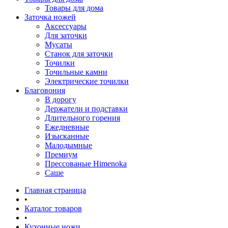
Товары для дома
Заточка ножей
Аксессуары
Для заточки
Мусаты
Станок для заточки
Точилки
Точильные камни
Электрические точилки
Благовония
В дорогу
Держатели и подставки
Длительного горения
Ежедневные
Изысканные
Малодымные
Премиум
Прессованые Himenoka
Саше
Главная страница
•
Каталог товаров
•
Кухонные ножи