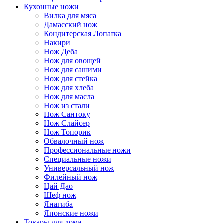
Кухонные ножи
Вилка для мяса
Дамасский нож
Кондитерская Лопатка
Накири
Нож Деба
Нож для овощей
Нож для сашими
Нож для стейка
Нож для хлеба
Нож для масла
Нож из стали
Нож Сантоку
Нож Слайсер
Нож Топорик
Обвалочный нож
Профессиональные ножи
Специальные ножи
Универсальный нож
Филейный нож
Цай Дао
Шеф нож
Янагиба
Японские ножи
Товары для дома