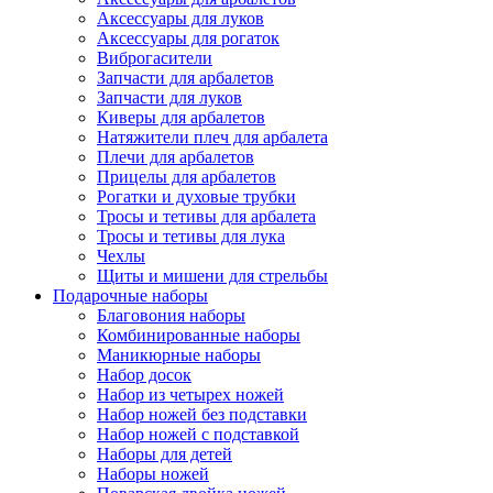
Аксессуары для луков
Аксессуары для рогаток
Виброгасители
Запчасти для арбалетов
Запчасти для луков
Киверы для арбалетов
Натяжители плеч для арбалета
Плечи для арбалетов
Прицелы для арбалетов
Рогатки и духовые трубки
Тросы и тетивы для арбалета
Тросы и тетивы для лука
Чехлы
Щиты и мишени для стрельбы
Подарочные наборы
Благовония наборы
Комбинированные наборы
Маникюрные наборы
Набор досок
Набор из четырех ножей
Набор ножей без подставки
Набор ножей с подставкой
Наборы для детей
Наборы ножей