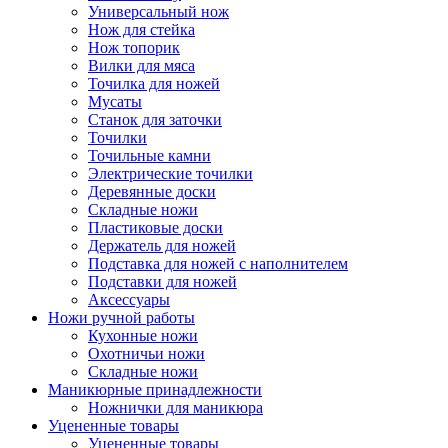
Универсальный нож
Нож для стейка
Нож топорик
Вилки для мяса
Точилка для ножей
Мусаты
Станок для заточки
Точилки
Точильные камни
Электрические точилки
Деревянные доски
Складные ножи
Пластиковые доски
Держатель для ножей
Подставка для ножей с наполнителем
Подставки для ножей
Аксессуары
Ножи ручной работы
Кухонные ножи
Охотничьи ножи
Складные ножи
Маникюрные принадлежности
Ножнички для маникюра
Уцененные товары
Уцененные товары