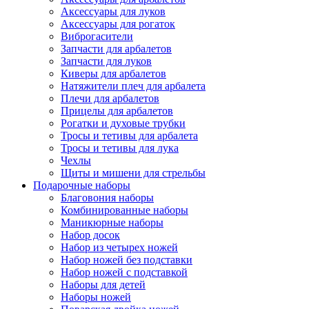
Аксессуары для луков
Аксессуары для рогаток
Виброгасители
Запчасти для арбалетов
Запчасти для луков
Киверы для арбалетов
Натяжители плеч для арбалета
Плечи для арбалетов
Прицелы для арбалетов
Рогатки и духовые трубки
Тросы и тетивы для арбалета
Тросы и тетивы для лука
Чехлы
Щиты и мишени для стрельбы
Подарочные наборы
Благовония наборы
Комбинированные наборы
Маникюрные наборы
Набор досок
Набор из четырех ножей
Набор ножей без подставки
Набор ножей с подставкой
Наборы для детей
Наборы ножей