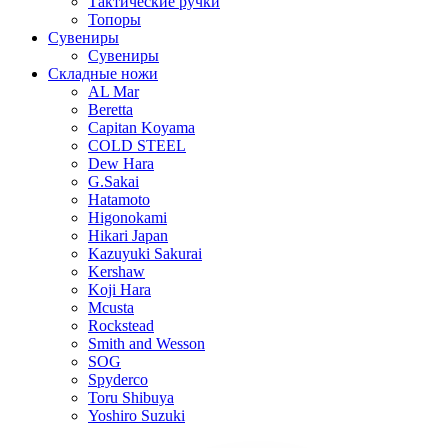
Тактические ручки
Топоры
Сувениры
Сувениры
Складные ножи
AL Mar
Beretta
Capitan Koyama
COLD STEEL
Dew Hara
G.Sakai
Hatamoto
Higonokami
Hikari Japan
Kazuyuki Sakurai
Kershaw
Koji Hara
Mcusta
Rockstead
Smith and Wesson
SOG
Spyderco
Toru Shibuya
Yoshiro Suzuki