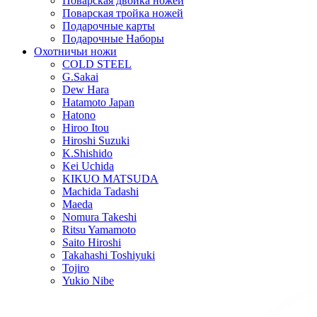
Поварская двойка ножей
Поварская тройка ножей
Подарочные карты
Подарочные Наборы
Охотничьи ножи
COLD STEEL
G.Sakai
Dew Hara
Hatamoto Japan
Hatono
Hiroo Itou
Hiroshi Suzuki
K.Shishido
Kei Uchida
KIKUO MATSUDA
Machida Tadashi
Maeda
Nomura Takeshi
Ritsu Yamamoto
Saito Hiroshi
Takahashi Toshiyuki
Tojiro
Yukio Nibe