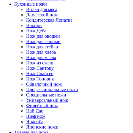
Кухонные ножи
Вилка для мяса
Дамасский нож
Кондитерская Лопатка
Накири
Нож Деба
Нож для овощей
Нож для сашими
Нож для стейка
Нож для хлеба
Нож для масла
Нож из стали
Нож Сантоку
Нож Слайсер
Нож Топорик
Обвалочный нож
Профессиональные ножи
Специальные ножи
Универсальный нож
Филейный нож
Цай Дао
Шеф нож
Янагиба
Японские ножи
Товары для дома