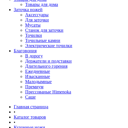
Товары для дома
Заточка ножей
Аксессуары
Для заточки
Мусаты
Станок для заточки
Точилки
Точильные камни
Электрические точилки
Благовония
В дорогу
Держатели и подставки
Длительного горения
Ежедневные
Изысканные
Малодымные
Премиум
Прессованые Himenoka
Саше
Главная страница
•
Каталог товаров
•
Кухонные ножи