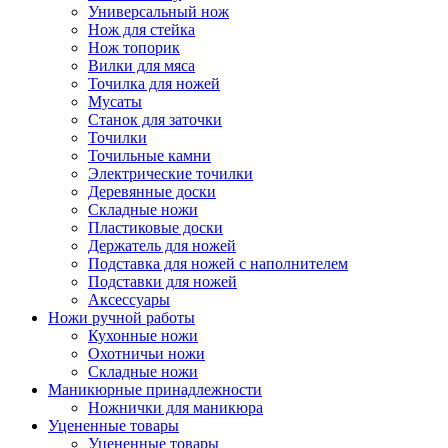
Универсальный нож
Нож для стейка
Нож топорик
Вилки для мяса
Точилка для ножей
Мусаты
Станок для заточки
Точилки
Точильные камни
Электрические точилки
Деревянные доски
Складные ножи
Пластиковые доски
Держатель для ножей
Подставка для ножей с наполнителем
Подставки для ножей
Аксессуары
Ножи ручной работы
Кухонные ножи
Охотничьи ножи
Складные ножи
Маникюрные принадлежности
Ножнички для маникюра
Уцененные товары
Уцененные товары