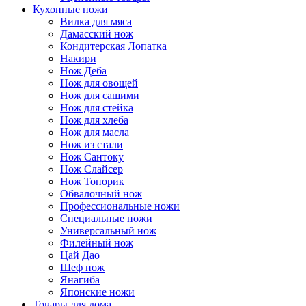
Кухонные ножи
Вилка для мяса
Дамасский нож
Кондитерская Лопатка
Накири
Нож Деба
Нож для овощей
Нож для сашими
Нож для стейка
Нож для хлеба
Нож для масла
Нож из стали
Нож Сантоку
Нож Слайсер
Нож Топорик
Обвалочный нож
Профессиональные ножи
Специальные ножи
Универсальный нож
Филейный нож
Цай Дао
Шеф нож
Янагиба
Японские ножи
Товары для дома