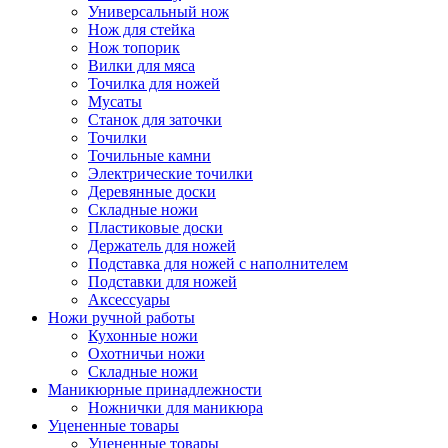
Универсальный нож
Нож для стейка
Нож топорик
Вилки для мяса
Точилка для ножей
Мусаты
Станок для заточки
Точилки
Точильные камни
Электрические точилки
Деревянные доски
Складные ножи
Пластиковые доски
Держатель для ножей
Подставка для ножей с наполнителем
Подставки для ножей
Аксессуары
Ножи ручной работы
Кухонные ножи
Охотничьи ножи
Складные ножи
Маникюрные принадлежности
Ножнички для маникюра
Уцененные товары
Уцененные товары