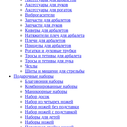
Аксессуары для луков
Аксессуары для рогаток
Виброгасители
Запчасти для арбалетов
Запчасти для луков
Киверы для арбалетов
Натяжители плеч для арбалета
Плечи для арбалетов
Прицелы для арбалетов
Рогатки и духовые трубки
Тросы и тетивы для арбалета
Тросы и тетивы для лука
Чехлы
Щиты и мишени для стрельбы
Подарочные наборы
Благовония наборы
Комбинированные наборы
Маникюрные наборы
Набор досок
Набор из четырех ножей
Набор ножей без подставки
Набор ножей с подставкой
Наборы для детей
Наборы ножей