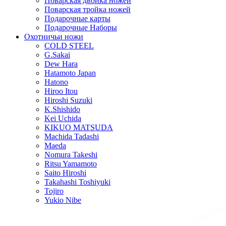
Поварская двойка ножей
Поварская тройка ножей
Подарочные карты
Подарочные Наборы
Охотничьи ножи
COLD STEEL
G.Sakai
Dew Hara
Hatamoto Japan
Hatono
Hiroo Itou
Hiroshi Suzuki
K.Shishido
Kei Uchida
KIKUO MATSUDA
Machida Tadashi
Maeda
Nomura Takeshi
Ritsu Yamamoto
Saito Hiroshi
Takahashi Toshiyuki
Tojiro
Yukio Nibe