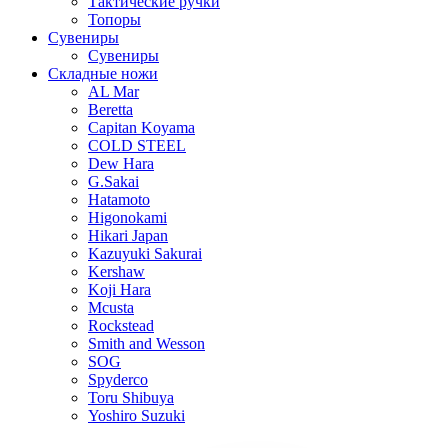
Тактические ручки
Топоры
Сувениры
Сувениры
Складные ножи
AL Mar
Beretta
Capitan Koyama
COLD STEEL
Dew Hara
G.Sakai
Hatamoto
Higonokami
Hikari Japan
Kazuyuki Sakurai
Kershaw
Koji Hara
Mcusta
Rockstead
Smith and Wesson
SOG
Spyderco
Toru Shibuya
Yoshiro Suzuki