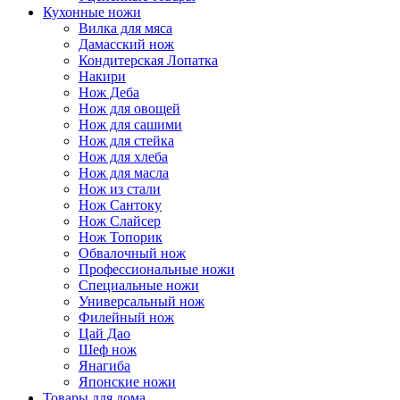
Кухонные ножи
Вилка для мяса
Дамасский нож
Кондитерская Лопатка
Накири
Нож Деба
Нож для овощей
Нож для сашими
Нож для стейка
Нож для хлеба
Нож для масла
Нож из стали
Нож Сантоку
Нож Слайсер
Нож Топорик
Обвалочный нож
Профессиональные ножи
Специальные ножи
Универсальный нож
Филейный нож
Цай Дао
Шеф нож
Янагиба
Японские ножи
Товары для дома