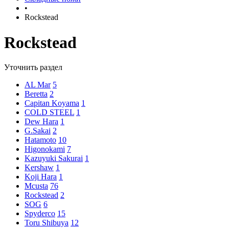
•
Rockstead
Rockstead
Уточнить раздел
AL Mar
5
Beretta
2
Capitan Koyama
1
COLD STEEL
1
Dew Hara
1
G.Sakai
2
Hatamoto
10
Higonokami
7
Kazuyuki Sakurai
1
Kershaw
1
Koji Hara
1
Mcusta
76
Rockstead
2
SOG
6
Spyderco
15
Toru Shibuya
12