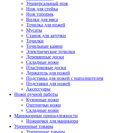
Универсальный нож
Нож для стейка
Нож топорик
Вилки для мяса
Точилка для ножей
Мусаты
Станок для заточки
Точилки
Точильные камни
Электрические точилки
Деревянные доски
Складные ножи
Пластиковые доски
Держатель для ножей
Подставка для ножей с наполнителем
Подставки для ножей
Аксессуары
Ножи ручной работы
Кухонные ножи
Охотничьи ножи
Складные ножи
Маникюрные принадлежности
Ножнички для маникюра
Уцененные товары
Уцененные товары