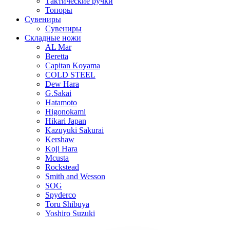
Тактические ручки
Топоры
Сувениры
Сувениры
Складные ножи
AL Mar
Beretta
Capitan Koyama
COLD STEEL
Dew Hara
G.Sakai
Hatamoto
Higonokami
Hikari Japan
Kazuyuki Sakurai
Kershaw
Koji Hara
Mcusta
Rockstead
Smith and Wesson
SOG
Spyderco
Toru Shibuya
Yoshiro Suzuki