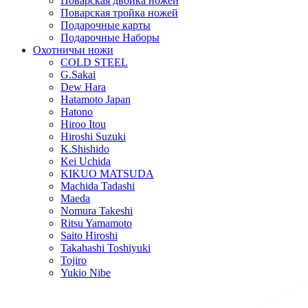
Поварская двойка ножей
Поварская тройка ножей
Подарочные карты
Подарочные Наборы
Охотничьи ножи
COLD STEEL
G.Sakai
Dew Hara
Hatamoto Japan
Hatono
Hiroo Itou
Hiroshi Suzuki
K.Shishido
Kei Uchida
KIKUO MATSUDA
Machida Tadashi
Maeda
Nomura Takeshi
Ritsu Yamamoto
Saito Hiroshi
Takahashi Toshiyuki
Tojiro
Yukio Nibe