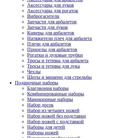
Аксессуары для луков
Аксессуары для рогаток
Виброгасители
Запчасти для арбалетов
Запчасти для луков
Киверы для арбалетов
Натяжители плеч для арбалета
Плечи для арбалетов
Прицелы для арбалетов
Рогатки и духовые трубки
Тросы и тетивы для арбалета
Тросы и тетивы для лука
Чехлы
Щиты и мишени для стрельбы
Подарочные наборы
Благовония наборы
Комбинированные наборы
Маникюрные наборы
Набор досок
Набор из четырех ножей
Набор ножей без подставки
Набор ножей с подставкой
Наборы для детей
Наборы ножей