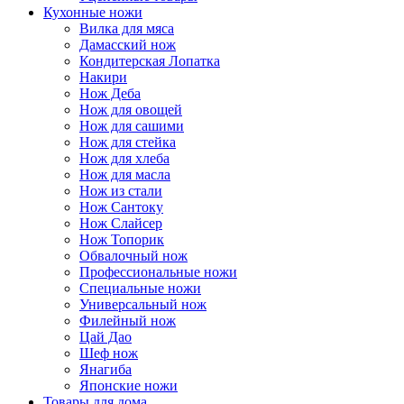
Кухонные ножи
Вилка для мяса
Дамасский нож
Кондитерская Лопатка
Накири
Нож Деба
Нож для овощей
Нож для сашими
Нож для стейка
Нож для хлеба
Нож для масла
Нож из стали
Нож Сантоку
Нож Слайсер
Нож Топорик
Обвалочный нож
Профессиональные ножи
Специальные ножи
Универсальный нож
Филейный нож
Цай Дао
Шеф нож
Янагиба
Японские ножи
Товары для дома