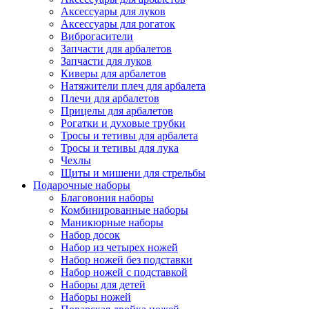
Аксессуары для луков
Аксессуары для рогаток
Виброгасители
Запчасти для арбалетов
Запчасти для луков
Киверы для арбалетов
Натяжители плеч для арбалета
Плечи для арбалетов
Прицелы для арбалетов
Рогатки и духовые трубки
Тросы и тетивы для арбалета
Тросы и тетивы для лука
Чехлы
Щиты и мишени для стрельбы
Подарочные наборы
Благовония наборы
Комбинированные наборы
Маникюрные наборы
Набор досок
Набор из четырех ножей
Набор ножей без подставки
Набор ножей с подставкой
Наборы для детей
Наборы ножей