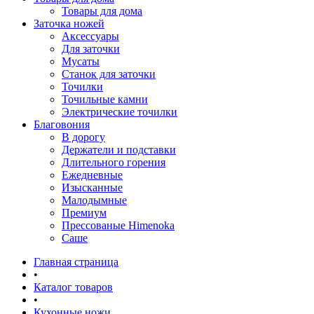
Товары для дома
Заточка ножей
Аксессуары
Для заточки
Мусаты
Станок для заточки
Точилки
Точильные камни
Электрические точилки
Благовония
В дорогу
Держатели и подставки
Длительного горения
Ежедневные
Изысканные
Малодымные
Премиум
Прессованые Himenoka
Саше
Главная страница
•
Каталог товаров
•
Кухонные ножи