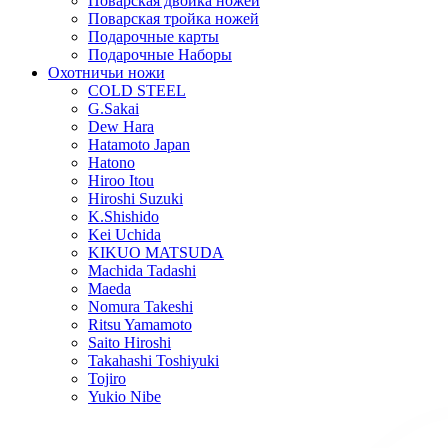
Поварская двойка ножей
Поварская тройка ножей
Подарочные карты
Подарочные Наборы
Охотничьи ножи
COLD STEEL
G.Sakai
Dew Hara
Hatamoto Japan
Hatono
Hiroo Itou
Hiroshi Suzuki
K.Shishido
Kei Uchida
KIKUO MATSUDA
Machida Tadashi
Maeda
Nomura Takeshi
Ritsu Yamamoto
Saito Hiroshi
Takahashi Toshiyuki
Tojiro
Yukio Nibe