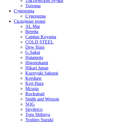
Тактические ручки
Топоры
Сувениры
Сувениры
Складные ножи
AL Mar
Beretta
Capitan Koyama
COLD STEEL
Dew Hara
G.Sakai
Hatamoto
Higonokami
Hikari Japan
Kazuyuki Sakurai
Kershaw
Koji Hara
Mcusta
Rockstead
Smith and Wesson
SOG
Spyderco
Toru Shibuya
Yoshiro Suzuki