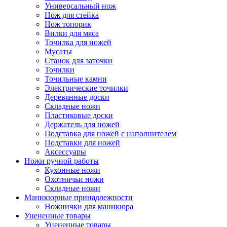
Универсальный нож
Нож для стейка
Нож топорик
Вилки для мяса
Точилка для ножей
Мусаты
Станок для заточки
Точилки
Точильные камни
Электрические точилки
Деревянные доски
Складные ножи
Пластиковые доски
Держатель для ножей
Подставка для ножей с наполнителем
Подставки для ножей
Аксессуары
Ножи ручной работы
Кухонные ножи
Охотничьи ножи
Складные ножи
Маникюрные принадлежности
Ножнички для маникюра
Уцененные товары
Уцененные товары