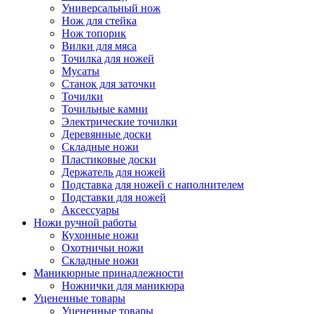
Универсальный нож
Нож для стейка
Нож топорик
Вилки для мяса
Точилка для ножей
Мусаты
Станок для заточки
Точилки
Точильные камни
Электрические точилки
Деревянные доски
Складные ножи
Пластиковые доски
Держатель для ножей
Подставка для ножей с наполнителем
Подставки для ножей
Аксессуары
Ножи ручной работы
Кухонные ножи
Охотничьи ножи
Складные ножи
Маникюрные принадлежности
Ножнички для маникюра
Уцененные товары
Уцененные товары