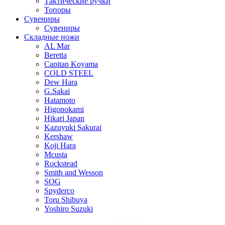
Тактические ручки
Топоры
Сувениры
Сувениры
Складные ножи
AL Mar
Beretta
Capitan Koyama
COLD STEEL
Dew Hara
G.Sakai
Hatamoto
Higonokami
Hikari Japan
Kazuyuki Sakurai
Kershaw
Koji Hara
Mcusta
Rockstead
Smith and Wesson
SOG
Spyderco
Toru Shibuya
Yoshiro Suzuki