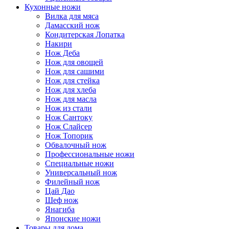
Кухонные ножи
Вилка для мяса
Дамасский нож
Кондитерская Лопатка
Накири
Нож Деба
Нож для овощей
Нож для сашими
Нож для стейка
Нож для хлеба
Нож для масла
Нож из стали
Нож Сантоку
Нож Слайсер
Нож Топорик
Обвалочный нож
Профессиональные ножи
Специальные ножи
Универсальный нож
Филейный нож
Цай Дао
Шеф нож
Янагиба
Японские ножи
Товары для дома