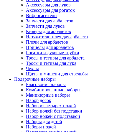
Аксессуары для луков
Аксессуары для рогаток
Виброгасители
Запчасти для арбалетов
Запчасти для луков
Киверы для арбалетов
Натяжители плеч для арбалета
Плечи для арбалетов
Прицелы для арбалетов
Рогатки и духовые трубки
Тросы и тетивы для арбалета
Тросы и тетивы для лука
Чехлы
Щиты и мишени для стрельбы
Подарочные наборы
Благовония наборы
Комбинированные наборы
Маникюрные наборы
Набор досок
Набор из четырех ножей
Набор ножей без подставки
Набор ножей с подставкой
Наборы для детей
Наборы ножей