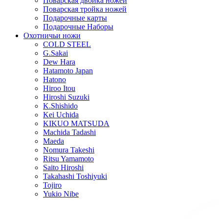
Поварская двойка ножей
Поварская тройка ножей
Подарочные карты
Подарочные Наборы
Охотничьи ножи
COLD STEEL
G.Sakai
Dew Hara
Hatamoto Japan
Hatono
Hiroo Itou
Hiroshi Suzuki
K.Shishido
Kei Uchida
KIKUO MATSUDA
Machida Tadashi
Maeda
Nomura Takeshi
Ritsu Yamamoto
Saito Hiroshi
Takahashi Toshiyuki
Tojiro
Yukio Nibe