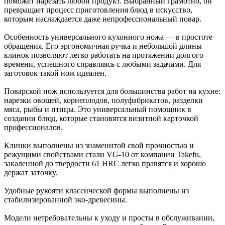
поможет нарезать любой продукт. Выбранный грамотно, он
превращает процесс приготовления блюд в искусство,
которым наслаждается даже непрофессиональный повар.
Особенность универсального кухонного ножа — в простоте
обращения. Его эргономичная ручка и небольшой длины
клинок позволяют легко работать на протяжении долгого
времени, успешного справляясь с любыми задачами. Для
заготовок такой нож идеален.
Поварской нож используется для большинства работ на кухне:
нарезки овощей, корнеплодов, полуфабрикатов, разделки
мяса, рыбы и птицы. Это универсальный помощник в
создании блюд, которые становятся визитной карточкой
профессионалов.
Клинки выполнены из знаменитой свой прочностью и
режущими свойствами стали VG-10 от компании Takefu,
закаленной до твердости 61 HRC легко правятся и хорошо
держат заточку.
Удобные рукояти классической формы выполнены из
стабилизированной эко-древесины.
Модели нетребовательны к уходу и просты в обслуживании,