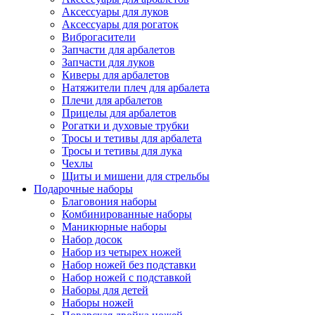
Аксессуары для луков
Аксессуары для рогаток
Виброгасители
Запчасти для арбалетов
Запчасти для луков
Киверы для арбалетов
Натяжители плеч для арбалета
Плечи для арбалетов
Прицелы для арбалетов
Рогатки и духовые трубки
Тросы и тетивы для арбалета
Тросы и тетивы для лука
Чехлы
Щиты и мишени для стрельбы
Подарочные наборы
Благовония наборы
Комбинированные наборы
Маникюрные наборы
Набор досок
Набор из четырех ножей
Набор ножей без подставки
Набор ножей с подставкой
Наборы для детей
Наборы ножей