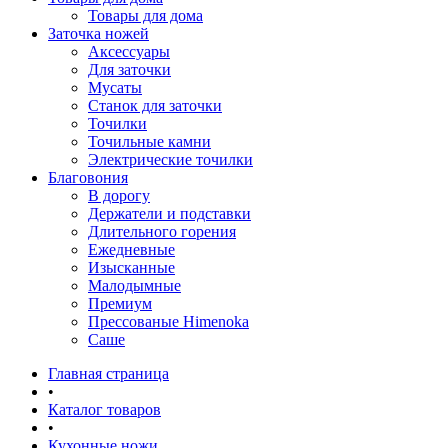
Товары для дома
Заточка ножей
Аксессуары
Для заточки
Мусаты
Станок для заточки
Точилки
Точильные камни
Электрические точилки
Благовония
В дорогу
Держатели и подставки
Длительного горения
Ежедневные
Изысканные
Малодымные
Премиум
Прессованые Himenoka
Саше
Главная страница
•
Каталог товаров
•
Кухонные ножи