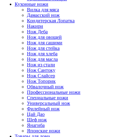
Кухонные ножи
Вилка для мяса
Дамасский нож
Кондитерская Лопатка
Накири
Нож Деба
Нож для овощей
Нож для сашими
Нож для стейка
Нож для хлеба
Нож для масла
Нож из стали
Нож Сантоку
Нож Слайсер
Нож Топорик
Обвалочный нож
Профессиональные ножи
Специальные ножи
Универсальный нож
Филейный нож
Цай Дао
Шеф нож
Янагиба
Японские ножи
Товары для дома