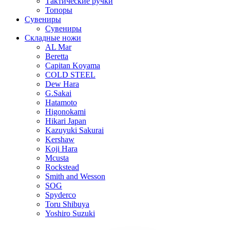
Тактические ручки
Топоры
Сувениры
Сувениры
Складные ножи
AL Mar
Beretta
Capitan Koyama
COLD STEEL
Dew Hara
G.Sakai
Hatamoto
Higonokami
Hikari Japan
Kazuyuki Sakurai
Kershaw
Koji Hara
Mcusta
Rockstead
Smith and Wesson
SOG
Spyderco
Toru Shibuya
Yoshiro Suzuki