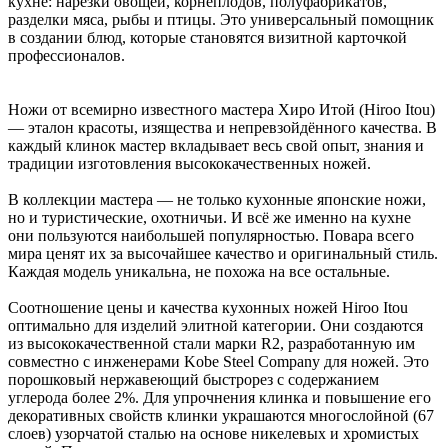
кухне: нарезки овощей, корнеплодов, полуфабрикатов,
разделки мяса, рыбы и птицы. Это универсальный помощник
в создании блюд, которые становятся визитной карточкой
профессионалов.
Ножи от всемирно известного мастера Хиро Итой (Hiroo Itou)
— эталон красоты, изящества и непревзойдённого качества. В
каждый клинок мастер вкладывает весь свой опыт, знания и
традиции изготовления высококачественных ножей.
В коллекции мастера — не только кухонные японские ножи,
но и туристические, охотничьи. И всё же именно на кухне
они пользуются наибольшей популярностью. Повара всего
мира ценят их за высочайшее качество и оригинальный стиль.
Каждая модель уникальна, не похожа на все остальные.
Соотношение цены и качества кухонных ножей Hiroo Itou
оптимально для изделий элитной категории. Они создаются
из высококачественной стали марки R2, разработанную им
совместно с инженерами Kobe Steel Company для ножей. Это
порошковый нержавеющий быстрорез с содержанием
углерода более 2%. Для упрочнения клинка и повышение его
декоративных свойств клинки украшаются многослойной (67
слоев) узорчатой сталью на основе никелевых и хромистых