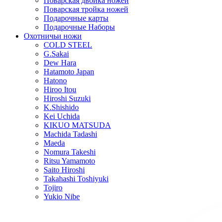
Поварская двойка ножей
Поварская тройка ножей
Подарочные карты
Подарочные Наборы
Охотничьи ножи
COLD STEEL
G.Sakai
Dew Hara
Hatamoto Japan
Hatono
Hiroo Itou
Hiroshi Suzuki
K.Shishido
Kei Uchida
KIKUO MATSUDA
Machida Tadashi
Maeda
Nomura Takeshi
Ritsu Yamamoto
Saito Hiroshi
Takahashi Toshiyuki
Tojiro
Yukio Nibe