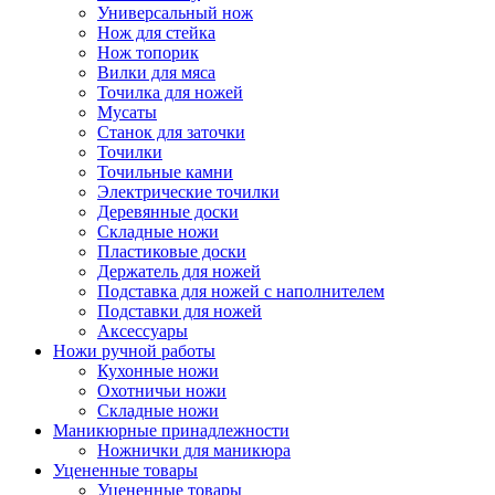
Универсальный нож
Нож для стейка
Нож топорик
Вилки для мяса
Точилка для ножей
Мусаты
Станок для заточки
Точилки
Точильные камни
Электрические точилки
Деревянные доски
Складные ножи
Пластиковые доски
Держатель для ножей
Подставка для ножей с наполнителем
Подставки для ножей
Аксессуары
Ножи ручной работы
Кухонные ножи
Охотничьи ножи
Складные ножи
Маникюрные принадлежности
Ножнички для маникюра
Уцененные товары
Уцененные товары