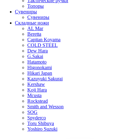
Тактические ручки
Топоры
Сувениры
Сувениры
Складные ножи
AL Mar
Beretta
Capitan Koyama
COLD STEEL
Dew Hara
G.Sakai
Hatamoto
Higonokami
Hikari Japan
Kazuyuki Sakurai
Kershaw
Koji Hara
Mcusta
Rockstead
Smith and Wesson
SOG
Spyderco
Toru Shibuya
Yoshiro Suzuki