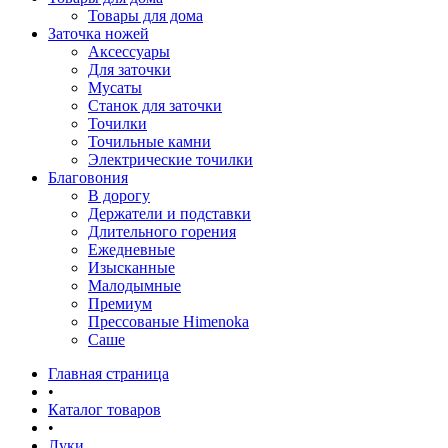
Товары для дома
Заточка ножей
Аксессуары
Для заточки
Мусаты
Станок для заточки
Точилки
Точильные камни
Электрические точилки
Благовония
В дорогу
Держатели и подставки
Длительного горения
Ежедневные
Изысканные
Малодымные
Премиум
Прессованые Himenoka
Саше
Главная страница
•
Каталог товаров
•
Луки