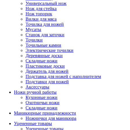
Универсальный нож
Нож для стейка
Нож топорик
Вилки для мяса
Точилка для ножей
Мусаты
Станок для заточки
Точилки
Точильные камни
Электрические точилки
Деревянные доски
Складные ножи
Пластиковые доски
Держатель для ножей
Подставка для ножей с наполнителем
Подставки для ножей
Аксессуары
Ножи ручной работы
Кухонные ножи
Охотничьи ножи
Складные ножи
Маникюрные принадлежности
Ножнички для маникюра
Уцененные товары
Уцененные товары