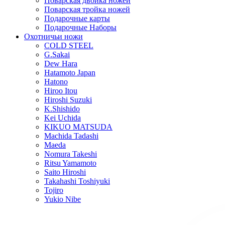
Поварская двойка ножей
Поварская тройка ножей
Подарочные карты
Подарочные Наборы
Охотничьи ножи
COLD STEEL
G.Sakai
Dew Hara
Hatamoto Japan
Hatono
Hiroo Itou
Hiroshi Suzuki
K.Shishido
Kei Uchida
KIKUO MATSUDA
Machida Tadashi
Maeda
Nomura Takeshi
Ritsu Yamamoto
Saito Hiroshi
Takahashi Toshiyuki
Tojiro
Yukio Nibe