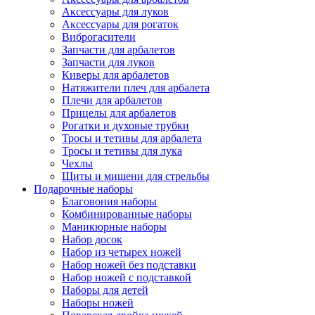
Аксессуары для луков
Аксессуары для рогаток
Виброгасители
Запчасти для арбалетов
Запчасти для луков
Киверы для арбалетов
Натяжители плеч для арбалета
Плечи для арбалетов
Прицелы для арбалетов
Рогатки и духовые трубки
Тросы и тетивы для арбалета
Тросы и тетивы для лука
Чехлы
Щиты и мишени для стрельбы
Подарочные наборы
Благовония наборы
Комбинированные наборы
Маникюрные наборы
Набор досок
Набор из четырех ножей
Набор ножей без подставки
Набор ножей с подставкой
Наборы для детей
Наборы ножей