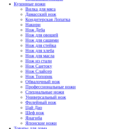
Кухонные ножи
Вилка для мяса
Дамасский нож
Кондитерская Лопатка
Накири
Нож Деба
Нож для овощей
Нож для сашими
Нож для стейка
Нож для хлеба
Нож для масла
Нож из стали
Нож Сантоку
Нож Слайсер
Нож Топорик
Обвалочный нож
Профессиональные ножи
Специальные ножи
Универсальный нож
Филейный нож
Цай Дао
Шеф нож
Янагиба
Японские ножи
Товары для дома