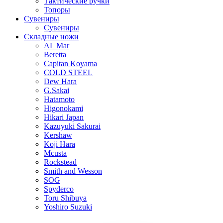
Тактические ручки
Топоры
Сувениры
Сувениры
Складные ножи
AL Mar
Beretta
Capitan Koyama
COLD STEEL
Dew Hara
G.Sakai
Hatamoto
Higonokami
Hikari Japan
Kazuyuki Sakurai
Kershaw
Koji Hara
Mcusta
Rockstead
Smith and Wesson
SOG
Spyderco
Toru Shibuya
Yoshiro Suzuki