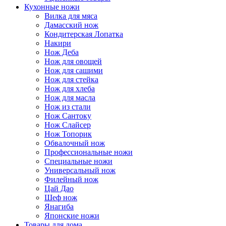
Кухонные ножи
Вилка для мяса
Дамасский нож
Кондитерская Лопатка
Накири
Нож Деба
Нож для овощей
Нож для сашими
Нож для стейка
Нож для хлеба
Нож для масла
Нож из стали
Нож Сантоку
Нож Слайсер
Нож Топорик
Обвалочный нож
Профессиональные ножи
Специальные ножи
Универсальный нож
Филейный нож
Цай Дао
Шеф нож
Янагиба
Японские ножи
Товары для дома