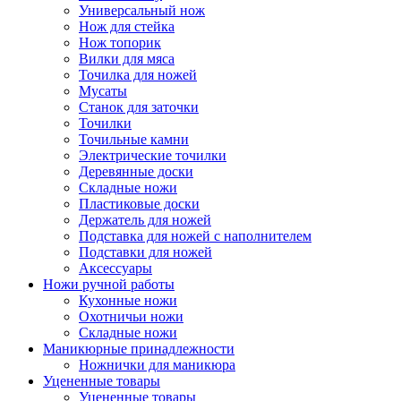
Универсальный нож
Нож для стейка
Нож топорик
Вилки для мяса
Точилка для ножей
Мусаты
Станок для заточки
Точилки
Точильные камни
Электрические точилки
Деревянные доски
Складные ножи
Пластиковые доски
Держатель для ножей
Подставка для ножей с наполнителем
Подставки для ножей
Аксессуары
Ножи ручной работы
Кухонные ножи
Охотничьи ножи
Складные ножи
Маникюрные принадлежности
Ножнички для маникюра
Уцененные товары
Уцененные товары