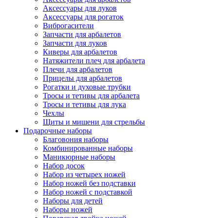
Аксессуары для луков
Аксессуары для рогаток
Виброгасители
Запчасти для арбалетов
Запчасти для луков
Киверы для арбалетов
Натяжители плеч для арбалета
Плечи для арбалетов
Прицелы для арбалетов
Рогатки и духовые трубки
Тросы и тетивы для арбалета
Тросы и тетивы для лука
Чехлы
Щиты и мишени для стрельбы
Подарочные наборы
Благовония наборы
Комбинированные наборы
Маникюрные наборы
Набор досок
Набор из четырех ножей
Набор ножей без подставки
Набор ножей с подставкой
Наборы для детей
Наборы ножей