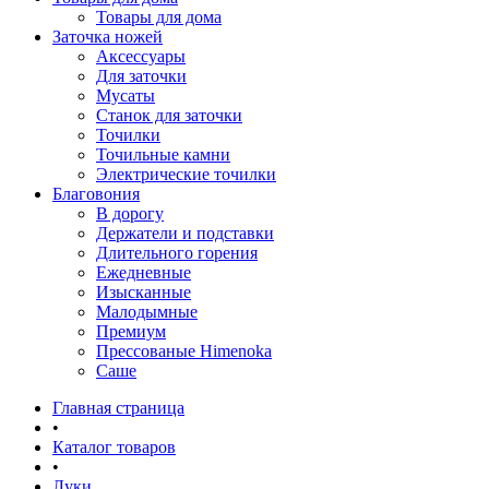
Товары для дома
Заточка ножей
Аксессуары
Для заточки
Мусаты
Станок для заточки
Точилки
Точильные камни
Электрические точилки
Благовония
В дорогу
Держатели и подставки
Длительного горения
Ежедневные
Изысканные
Малодымные
Премиум
Прессованые Himenoka
Саше
Главная страница
•
Каталог товаров
•
Луки