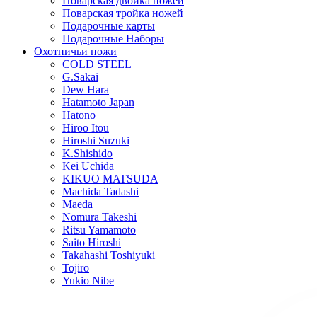
Поварская двойка ножей
Поварская тройка ножей
Подарочные карты
Подарочные Наборы
Охотничьи ножи
COLD STEEL
G.Sakai
Dew Hara
Hatamoto Japan
Hatono
Hiroo Itou
Hiroshi Suzuki
K.Shishido
Kei Uchida
KIKUO MATSUDA
Machida Tadashi
Maeda
Nomura Takeshi
Ritsu Yamamoto
Saito Hiroshi
Takahashi Toshiyuki
Tojiro
Yukio Nibe